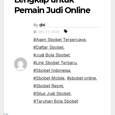
Pemain Judi Online
By
rjlxi
DEC 23, 2024
#Agen Sbobet Terpercaya
,
#Daftar Sbobet
,
#Judi Bola Sbobet
,
#Link Sbobet Terbaru
,
#Sbobet Indonesia
,
#Sbobet Mobile
,
#sbobet online
,
#Sbobet Resmi
,
#Situs Judi Sbobet
,
#Taruhan Bola Sbobet