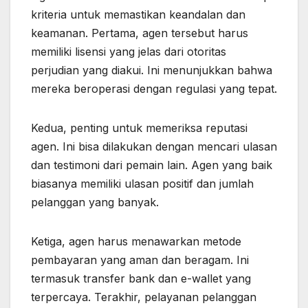
kriteria untuk memastikan keandalan dan
keamanan. Pertama, agen tersebut harus
memiliki lisensi yang jelas dari otoritas
perjudian yang diakui. Ini menunjukkan bahwa
mereka beroperasi dengan regulasi yang tepat.
Kedua, penting untuk memeriksa reputasi
agen. Ini bisa dilakukan dengan mencari ulasan
dan testimoni dari pemain lain. Agen yang baik
biasanya memiliki ulasan positif dan jumlah
pelanggan yang banyak.
Ketiga, agen harus menawarkan metode
pembayaran yang aman dan beragam. Ini
termasuk transfer bank dan e-wallet yang
terpercaya. Terakhir, pelayanan pelanggan