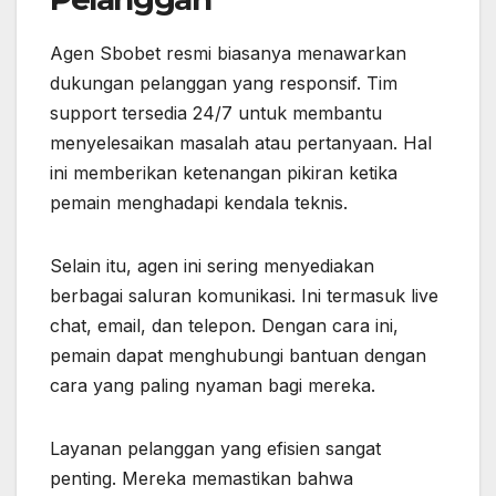
Agen Sbobet resmi biasanya menawarkan
dukungan pelanggan yang responsif. Tim
support tersedia 24/7 untuk membantu
menyelesaikan masalah atau pertanyaan. Hal
ini memberikan ketenangan pikiran ketika
pemain menghadapi kendala teknis.
Selain itu, agen ini sering menyediakan
berbagai saluran komunikasi. Ini termasuk live
chat, email, dan telepon. Dengan cara ini,
pemain dapat menghubungi bantuan dengan
cara yang paling nyaman bagi mereka.
Layanan pelanggan yang efisien sangat
penting. Mereka memastikan bahwa