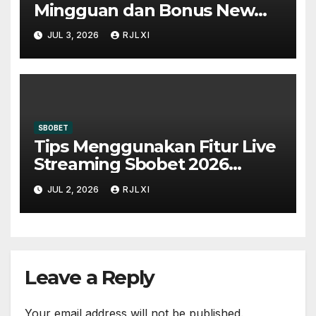
Mingguan dan Bonus New
Member 100% di Agen
JUL 3, 2026
RJLXI
Sbobet 2026 Resmi dengan
Mudah dan Cepat
SBOBET
Tips Menggunakan Fitur Live
Streaming Sbobet 2026
untuk Analisis Taruhan Bola
JUL 2, 2026
RJLXI
Langsung dengan Mudah
dan Efektif
Leave a Reply
Your email address will not be published.