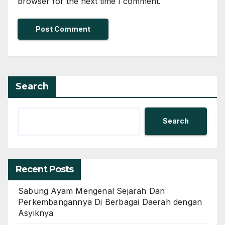
browser for the next time I comment.
Search
Search
Recent Posts
Sabung Ayam Mengenal Sejarah Dan
Perkembangannya Di Berbagai Daerah dengan
Asyiknya