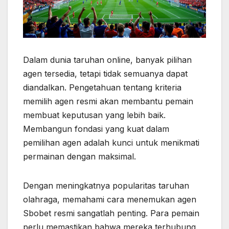
Dalam dunia taruhan online, banyak pilihan
agen tersedia, tetapi tidak semuanya dapat
diandalkan. Pengetahuan tentang kriteria
memilih agen resmi akan membantu pemain
membuat keputusan yang lebih baik.
Membangun fondasi yang kuat dalam
pemilihan agen adalah kunci untuk menikmati
permainan dengan maksimal.
Dengan meningkatnya popularitas taruhan
olahraga, memahami cara menemukan agen
Sbobet resmi sangatlah penting. Para pemain
perlu memastikan bahwa mereka terhubung