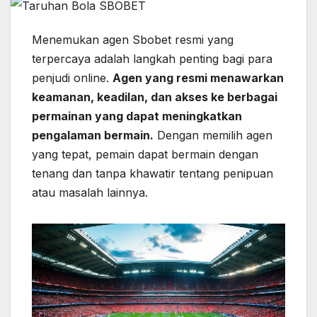
Menemukan agen Sbobet resmi yang
terpercaya adalah langkah penting bagi para
penjudi online.
Agen yang resmi menawarkan
keamanan, keadilan, dan akses ke berbagai
permainan yang dapat meningkatkan
pengalaman bermain.
Dengan memilih agen
yang tepat, pemain dapat bermain dengan
tenang dan tanpa khawatir tentang penipuan
atau masalah lainnya.