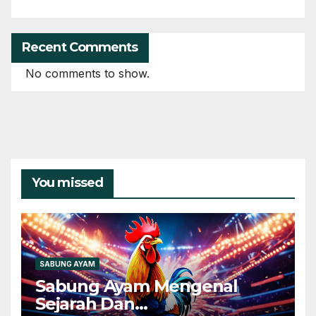
Recent Comments
No comments to show.
You missed
SABUNG AYAM
Sabung Ayam Mengenal
Sejarah Dan