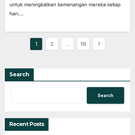
untuk meningkatkan kemenangan mereka setiap
hari.…
Posts
1
2
…
16
pagination
Search
Search
Recent Posts