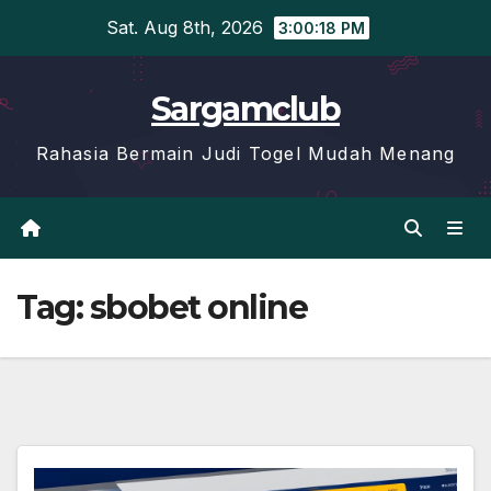
Skip
Sat. Aug 8th, 2026
3:00:20 PM
to
content
Sargamclub
Rahasia Bermain Judi Togel Mudah Menang
Tag:
sbobet online