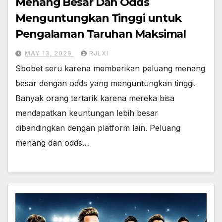
Menang Besar Dan Odds
Menguntungkan Tinggi untuk
Pengalaman Taruhan Maksimal
MAY 13, 2026
RJLXI
Sbobet seru karena memberikan peluang menang
besar dengan odds yang menguntungkan tinggi.
Banyak orang tertarik karena mereka bisa
mendapatkan keuntungan lebih besar
dibandingkan dengan platform lain. Peluang
menang dan odds…