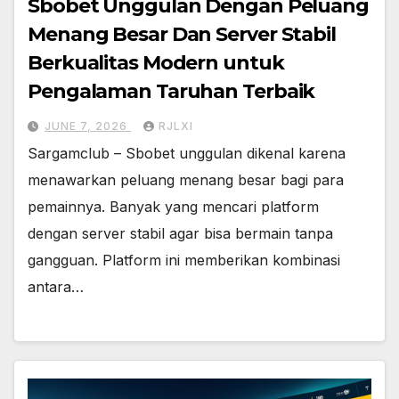
Sbobet Unggulan Dengan Peluang
Menang Besar Dan Server Stabil
Berkualitas Modern untuk
Pengalaman Taruhan Terbaik
JUNE 7, 2026
RJLXI
Sargamclub – Sbobet unggulan dikenal karena
menawarkan peluang menang besar bagi para
pemainnya. Banyak yang mencari platform
dengan server stabil agar bisa bermain tanpa
gangguan. Platform ini memberikan kombinasi
antara…