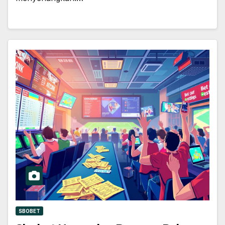
SBOBET