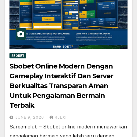
SBOBET
Sbobet Online Modern Dengan
Gameplay Interaktif Dan Server
Berkualitas Transparan Aman
Untuk Pengalaman Bermain
Terbaik
JUNE 9, 2026
RJLXI
Sargamclub – Sbobet online modern menawarkan
pengalaman bermain yang lebih seru dengan