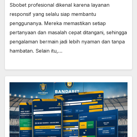
Sbobet profesional dikenal karena layanan
responsif yang selalu siap membantu
penggunanya. Mereka memastikan setiap
pertanyaan dan masalah cepat ditangani, sehingga
pengalaman bermain jadi lebih nyaman dan tanpa
hambatan. Selain itu,…