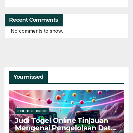
Recent Comments
No comments to show.
You missed
JUDI TOGEL ONLINE
Judi Togel Online Tinjauan
Mengenai Pengelolaan Data