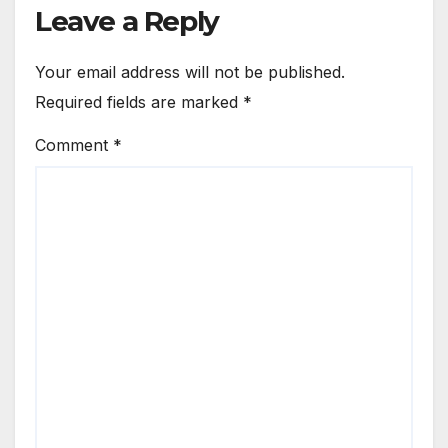
Leave a Reply
Your email address will not be published.
Required fields are marked
*
Comment
*