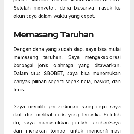
Setelah menyetor, dana biasanya masuk ke
akun saya dalam waktu yang cepat.
Memasang Taruhan
Dengan dana yang sudah siap, saya bisa mulai
memasang taruhan. Saya mengeksplorasi
berbagai jenis olahraga yang ditawarkan.
Dalam situs SBOBET, saya bisa menemukan
banyak pilihan seperti sepak bola, basket, dan
tenis.
Saya memilih pertandingan yang ingin saya
ikuti dan melihat odds yang tersedia. Setelah
itu, saya memasukkan jumlah taruhanSaya
dan menekan tombol untuk mengonfirmasi