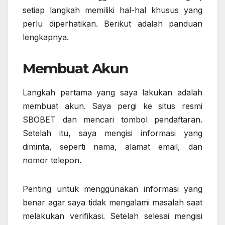
setiap langkah memiliki hal-hal khusus yang
perlu diperhatikan. Berikut adalah panduan
lengkapnya.
Membuat Akun
Langkah pertama yang saya lakukan adalah
membuat akun. Saya pergi ke situs resmi
SBOBET dan mencari tombol pendaftaran.
Setelah itu, saya mengisi informasi yang
diminta, seperti nama, alamat email, dan
nomor telepon.
Penting untuk menggunakan informasi yang
benar agar saya tidak mengalami masalah saat
melakukan verifikasi. Setelah selesai mengisi