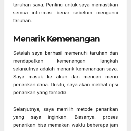
taruhan saya. Penting untuk saya memastikan
semua informasi benar sebelum mengunci
taruhan.
Menarik Kemenangan
Setelah saya berhasil memenuhi taruhan dan
mendapatkan kemenangan, langkah
selanjutnya adalah menarik kemenangan saya.
Saya masuk ke akun dan mencari menu
penarikan dana. Di situ, saya akan melihat opsi
penarikan yang tersedia.
Selanjutnya, saya memilih metode penarikan
yang saya inginkan. Biasanya, proses
penarikan bisa memakan waktu beberapa jam