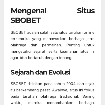
Mengenal Situs
SBOBET
SBOBET adalah salah satu situs taruhan online
terkemuka yang menawarkan berbagai jenis
olahraga dan permainan. Penting untuk
mengetahui sejarah serta keamanan situs ini
agar bisa bertaruh dengan tenang.
Sejarah dan Evolusi
SBOBET didirikan pada tahun 2004 dan sejak
itu berkembang pesat. Awalnya, situs ini fokus
pada taruhan olahraga tradisional. Seiring
waktu, mereka menambahkan berbagai