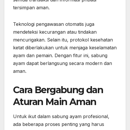
tersimpan aman.
Teknologi pengawasan otomatis juga
mendeteksi kecurangan atau tindakan
mencurigakan. Selain itu, protokol kesehatan
ketat diberlakukan untuk menjaga keselamatan
ayam dan pemain. Dengan fitur ini, sabung
ayam dapat berlangsung secara modern dan
aman.
Cara Bergabung dan
Aturan Main Aman
Untuk ikut dalam sabung ayam profesional,
ada beberapa proses penting yang harus