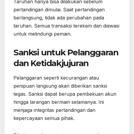
Taruhan hanya bisa dilakukan sebelum
pertandingan dimulai. Saat pertandingan
berlangsung, tidak ada perubahan pada
taruhan. Semua transaksi terekam dan diawasi
untuk melindungi pemain.
Sanksi untuk Pelanggaran
dan Ketidakjujuran
Pelanggaran seperti kecurangan atau
penipuan langsung akan diberikan sanksi
tegas. Sanksi dapat berupa pembekuan akun
hingga larangan bermain selamanya. Ini
menjaga integritas pertandingan dan
kepercayaan semua pihak.