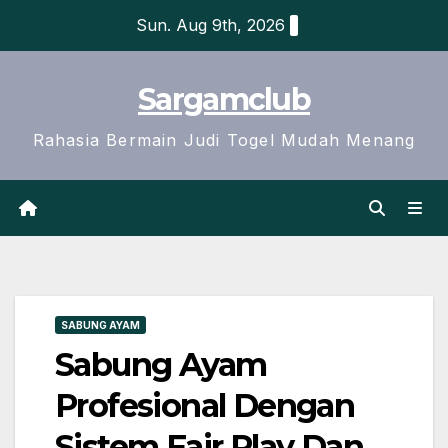
Skip
Sun. Aug 9th, 2026
to
content
Sargamclub
Rahasia Bermain Judi Togel Mudah Menang
SABUNG AYAM
Sabung Ayam
Profesional Dengan
Sistem Fair Play Dan