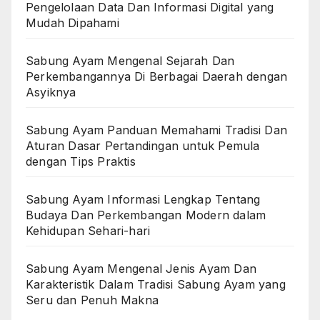
Pengelolaan Data Dan Informasi Digital yang
Mudah Dipahami
Sabung Ayam Mengenal Sejarah Dan
Perkembangannya Di Berbagai Daerah dengan
Asyiknya
Sabung Ayam Panduan Memahami Tradisi Dan
Aturan Dasar Pertandingan untuk Pemula
dengan Tips Praktis
Sabung Ayam Informasi Lengkap Tentang
Budaya Dan Perkembangan Modern dalam
Kehidupan Sehari-hari
Sabung Ayam Mengenal Jenis Ayam Dan
Karakteristik Dalam Tradisi Sabung Ayam yang
Seru dan Penuh Makna