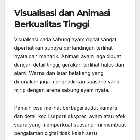
Visualisasi dan Animasi
Berkualitas Tinggi
Visualisasi pada sabung ayam digital sangat
diperhatikan supaya pertandingan terlihat
nyata dan menarik. Animasi ayam laga dibuat
dengan detail tinggi, gerakan terlihat halus dan
alami. Warna dan latar belakang yang
digunakan juga menghadirkan suasana yang
mirip dengan arena sabung ayam nyata.
Pemain bisa melihat berbagai sudut kamera
dan detail kecil seperti ekspresi ayam atau efek
suara yang memperkuat suasana. Ini membuat
pengalaman digital tidak kalah seru