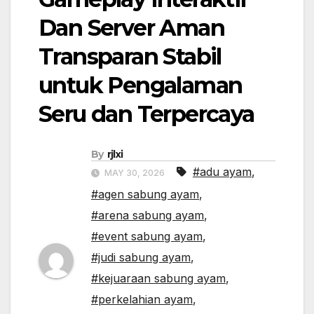
Dan Server Aman
Transparan Stabil
untuk Pengalaman
Seru dan Terpercaya
By
rjlxi
#adu ayam
,
MAY 30, 2026
#agen sabung ayam
,
#arena sabung ayam
,
#event sabung ayam
,
#judi sabung ayam
,
#kejuaraan sabung ayam
,
#perkelahian ayam
,