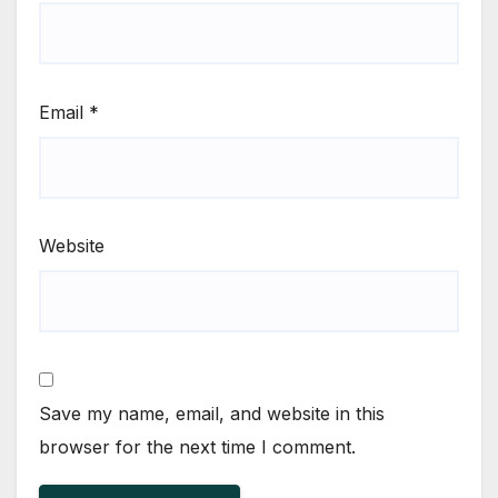
Email
*
Website
Save my name, email, and website in this
browser for the next time I comment.