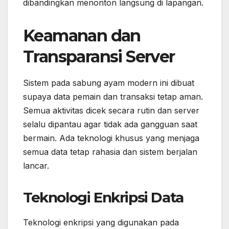
dibandingkan menonton langsung di lapangan.
Keamanan dan
Transparansi Server
Sistem pada sabung ayam modern ini dibuat
supaya data pemain dan transaksi tetap aman.
Semua aktivitas dicek secara rutin dan server
selalu dipantau agar tidak ada gangguan saat
bermain. Ada teknologi khusus yang menjaga
semua data tetap rahasia dan sistem berjalan
lancar.
Teknologi Enkripsi Data
Teknologi enkripsi yang digunakan pada