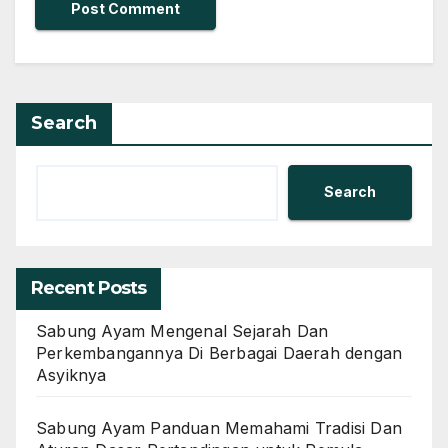
Search
Search
Recent Posts
Sabung Ayam Mengenal Sejarah Dan
Perkembangannya Di Berbagai Daerah dengan
Asyiknya
Sabung Ayam Panduan Memahami Tradisi Dan