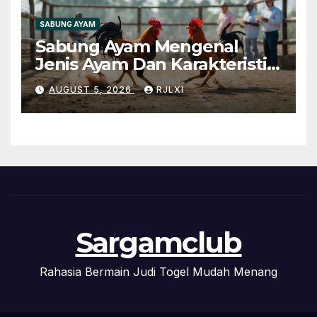
SABUNG AYAM
Sabung Ayam Mengenal
Jenis Ayam Dan Karakteristik
Dalam Tradisi Sabung Ayam
AUGUST 5, 2026
RJLXI
yang Seru dan Penuh Makna
Sargamclub
Rahasia Bermain Judi Togel Mudah Menang