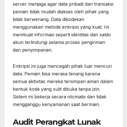
server menjaga agar data pribadi dan transaksi
pemain tidak mudah diakses oleh pihak yang
tidak berwenang. Data dikodekan
menggunakan metode enkripsi yang kuat. Ini
membuat informasi seperti identitas dan saldo
akun terlindungi selama proses pengiriman
dan penyimpanan.
Enkripsi ini juga mencegah pihak luar mencuri
data. Pemain bisa merasa tenang karena
semua aktivitas mereka tersimpan aman dalam
bentuk kode yang sulit dibuka tanpa izin.
Sistem ini bekerja secara otomatis dan tidak
mengganggu kenyamanan saat bermain.
Audit Perangkat Lunak