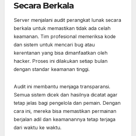
Secara Berkala
Server menjalani audit perangkat lunak secara
berkala untuk memastikan tidak ada celah
keamanan. Tim profesional memeriksa kode
dan sistem untuk mencari bug atau
kerentanan yang bisa dimanfaatkan oleh
hacker. Proses ini dilakukan setiap bulan
dengan standar keamanan tinggi.
Audit ini membantu menjaga transparansi.
Semua sistem dicek dan hasilnya dicatat agar
tetap jelas bagi pengelola dan pemain. Dengan
cara ini, mereka bisa memastikan permainan
berjalan adil dan keamanannya tetap terjaga
dari waktu ke waktu.