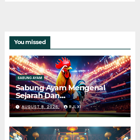
You missed
SABUNG AYAM
Sabung Ayam Mengenal
Sejarah Dan
Perkembangannya Di
AUGUST 8, 2026
RJLXI
Berbagai Daerah dengan
Asyiknya