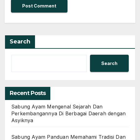
Search
Search
Recent Posts
Sabung Ayam Mengenal Sejarah Dan
Perkembangannya Di Berbagai Daerah dengan
Asyiknya
Sabung Ayam Panduan Memahami Tradisi Dan