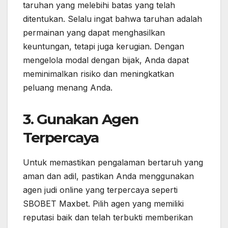
taruhan yang melebihi batas yang telah
ditentukan. Selalu ingat bahwa taruhan adalah
permainan yang dapat menghasilkan
keuntungan, tetapi juga kerugian. Dengan
mengelola modal dengan bijak, Anda dapat
meminimalkan risiko dan meningkatkan
peluang menang Anda.
3. Gunakan Agen
Terpercaya
Untuk memastikan pengalaman bertaruh yang
aman dan adil, pastikan Anda menggunakan
agen judi online yang terpercaya seperti
SBOBET Maxbet. Pilih agen yang memiliki
reputasi baik dan telah terbukti memberikan