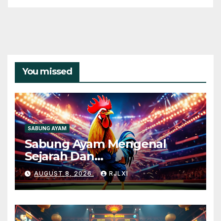
You missed
SABUNG AYAM
Sabung Ayam Mengenal
Sejarah Dan
Perkembangannya Di
AUGUST 8, 2026
RJLXI
Berbagai Daerah dengan
Asyiknya