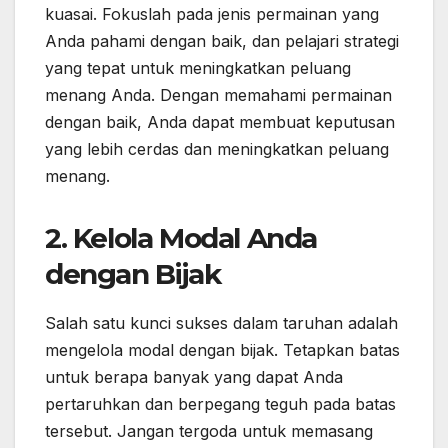
kuasai. Fokuslah pada jenis permainan yang
Anda pahami dengan baik, dan pelajari strategi
yang tepat untuk meningkatkan peluang
menang Anda. Dengan memahami permainan
dengan baik, Anda dapat membuat keputusan
yang lebih cerdas dan meningkatkan peluang
menang.
2. Kelola Modal Anda
dengan Bijak
Salah satu kunci sukses dalam taruhan adalah
mengelola modal dengan bijak. Tetapkan batas
untuk berapa banyak yang dapat Anda
pertaruhkan dan berpegang teguh pada batas
tersebut. Jangan tergoda untuk memasang