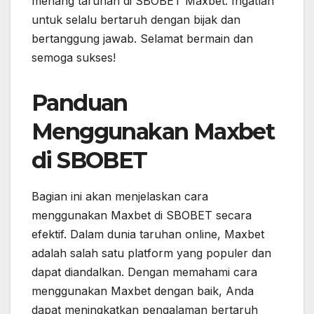
menang taruhan di SBOBET Maxbet. Ingatlah
untuk selalu bertaruh dengan bijak dan
bertanggung jawab. Selamat bermain dan
semoga sukses!
Panduan
Menggunakan Maxbet
di SBOBET
Bagian ini akan menjelaskan cara
menggunakan Maxbet di SBOBET secara
efektif. Dalam dunia taruhan online, Maxbet
adalah salah satu platform yang populer dan
dapat diandalkan. Dengan memahami cara
menggunakan Maxbet dengan baik, Anda
dapat meningkatkan pengalaman bertaruh