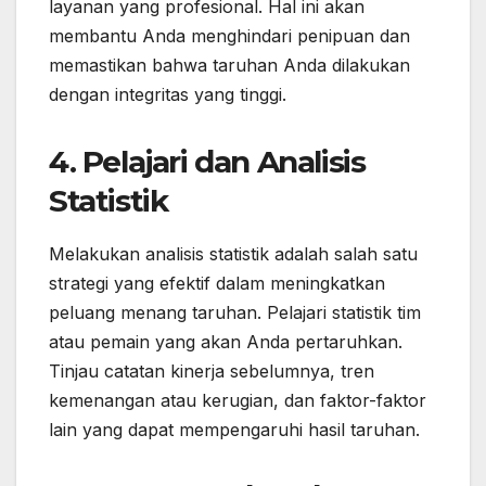
layanan yang profesional. Hal ini akan
membantu Anda menghindari penipuan dan
memastikan bahwa taruhan Anda dilakukan
dengan integritas yang tinggi.
4. Pelajari dan Analisis
Statistik
Melakukan analisis statistik adalah salah satu
strategi yang efektif dalam meningkatkan
peluang menang taruhan. Pelajari statistik tim
atau pemain yang akan Anda pertaruhkan.
Tinjau catatan kinerja sebelumnya, tren
kemenangan atau kerugian, dan faktor-faktor
lain yang dapat mempengaruhi hasil taruhan.