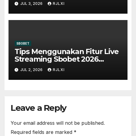
Member 100% di Agen
JUL 3, 2026
RJLXI
Sbobet 2026 Resmi dengan
Mudah dan Cepat
SBOBET
Tips Menggunakan Fitur Live
Streaming Sbobet 2026
untuk Analisis Taruhan Bola
JUL 2, 2026
RJLXI
Langsung dengan Mudah
dan Efektif
Leave a Reply
Your email address will not be published.
Required fields are marked
*