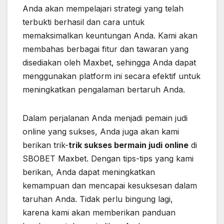
Anda akan mempelajari strategi yang telah
terbukti berhasil dan cara untuk
memaksimalkan keuntungan Anda. Kami akan
membahas berbagai fitur dan tawaran yang
disediakan oleh Maxbet, sehingga Anda dapat
menggunakan platform ini secara efektif untuk
meningkatkan pengalaman bertaruh Anda.
Dalam perjalanan Anda menjadi pemain judi
online yang sukses, Anda juga akan kami
berikan trik-
trik sukses bermain judi online
di
SBOBET Maxbet. Dengan tips-tips yang kami
berikan, Anda dapat meningkatkan
kemampuan dan mencapai kesuksesan dalam
taruhan Anda. Tidak perlu bingung lagi,
karena kami akan memberikan panduan