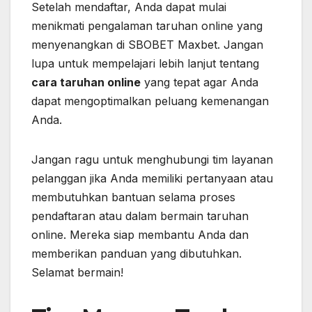
Setelah mendaftar, Anda dapat mulai
menikmati pengalaman taruhan online yang
menyenangkan di SBOBET Maxbet. Jangan
lupa untuk mempelajari lebih lanjut tentang
cara taruhan online
yang tepat agar Anda
dapat mengoptimalkan peluang kemenangan
Anda.
Jangan ragu untuk menghubungi tim layanan
pelanggan jika Anda memiliki pertanyaan atau
membutuhkan bantuan selama proses
pendaftaran atau dalam bermain taruhan
online. Mereka siap membantu Anda dan
memberikan panduan yang dibutuhkan.
Selamat bermain!