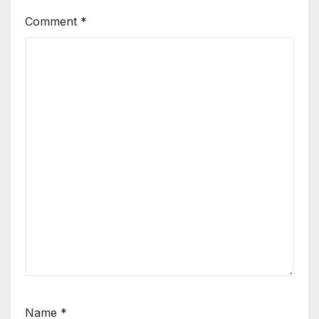
Comment
*
Name
*