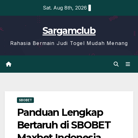
Skip
Sat. Aug 8th, 2026
to
content
Sargamclub
Rahasia Bermain Judi Togel Mudah Menang
SBOBET
Panduan Lengkap
Bertaruh di SBOBET
Maxbet Indonesia