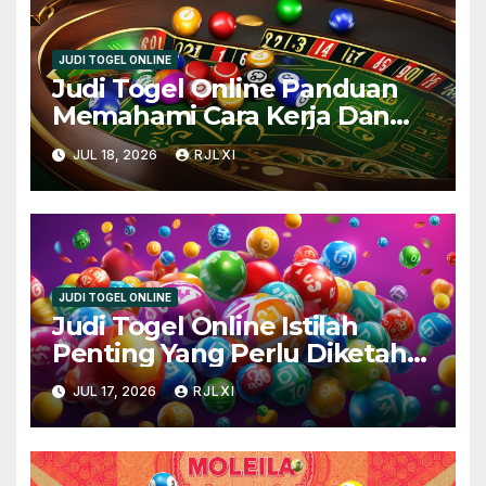
JUDI TOGEL ONLINE
Judi Togel Online Panduan
Memahami Cara Kerja Dan
Aturan Dasar Dengan Mudah
JUL 18, 2026
RJLXI
dan Seru
JUDI TOGEL ONLINE
Judi Togel Online Istilah
Penting Yang Perlu Diketahui
Pemula Agar Mudah
JUL 17, 2026
RJLXI
Memahami Cara Bermain