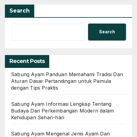
Search
Search
Recent Posts
Sabung Ayam Panduan Memahami Tradisi Dan
Aturan Dasar Pertandingan untuk Pemula
dengan Tips Praktis
Sabung Ayam Informasi Lengkap Tentang
Budaya Dan Perkembangan Modern dalam
Kehidupan Sehari-hari
Sabung Ayam Mengenal Jenis Ayam Dan