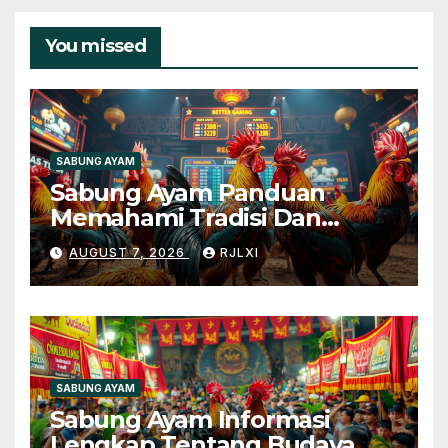
You missed
SABUNG AYAM
Sabung Ayam Panduan
Memahami Tradisi Dan
Aturan Dasar Pertandingan
AUGUST 7, 2026
RJLXI
untuk Pemula dengan Tips
Praktis
SABUNG AYAM
Sabung Ayam Informasi
Lengkap Tentang Budaya