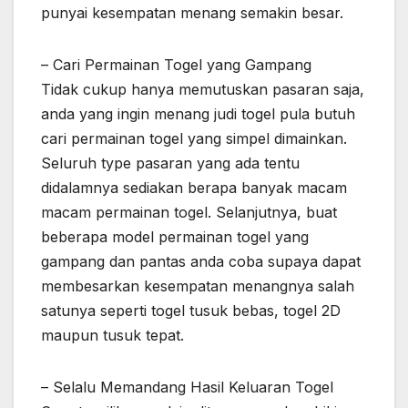
punyai kesempatan menang semakin besar.
– Cari Permainan Togel yang Gampang
Tidak cukup hanya memutuskan pasaran saja,
anda yang ingin menang judi togel pula butuh
cari permainan togel yang simpel dimainkan.
Seluruh type pasaran yang ada tentu
didalamnya sediakan berapa banyak macam
macam permainan togel. Selanjutnya, buat
beberapa model permainan togel yang
gampang dan pantas anda coba supaya dapat
membesarkan kesempatan menangnya salah
satunya seperti togel tusuk bebas, togel 2D
maupun tusuk tepat.
– Selalu Memandang Hasil Keluaran Togel