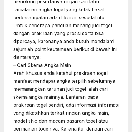
menolong pesertanya ringan cari tahu
ramalanan angka togel yang kelak bakal
berkesempatan ada di kurun sesudah itu.
Untuk beberapa panduan menang judi togel
dengan prakiraan yang presisi serta bisa
dipercaya, karenanya anda butuh mendalami
sejumlah point keutamaan berikut di bawah ini
diantaranya:
– Cari Skema Angka Main
Arah khusus anda ketahui prakiraan togel
manfaat mendapat angka terpilih sebelumnya
memasangkan taruhan judi togel ialah cari
skema angka mainnya. Lantaran pada
prakiraan togel sendiri, ada informasi-informasi
yang dikasihkan terkait rincian angka main,
model shio dan macam pasaran togel atau
permainan togelnya. Karena itu, dengan cari