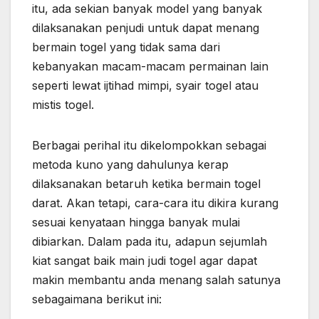
itu, ada sekian banyak model yang banyak
dilaksanakan penjudi untuk dapat menang
bermain togel yang tidak sama dari
kebanyakan macam-macam permainan lain
seperti lewat ijtihad mimpi, syair togel atau
mistis togel.
Berbagai perihal itu dikelompokkan sebagai
metoda kuno yang dahulunya kerap
dilaksanakan betaruh ketika bermain togel
darat. Akan tetapi, cara-cara itu dikira kurang
sesuai kenyataan hingga banyak mulai
dibiarkan. Dalam pada itu, adapun sejumlah
kiat sangat baik main judi togel agar dapat
makin membantu anda menang salah satunya
sebagaimana berikut ini: