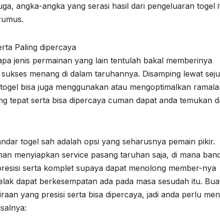
ga, angka-angka yang serasi hasil dari pengeluaran togel i
rumus.
rta Paling dipercaya
a jenis permainan yang lain tentulah bakal memberinya
 sukses menang di dalam taruhannya. Disamping lewat sej
di togel bisa juga menggunakan atau mengoptimalkan ramal
ang tepat serta bisa dipercaya cuman dapat anda temukan d
ndar togel sah adalah opsi yang seharusnya pemain pikir.
uman menyiapkan service pasang taruhan saja, di mana ban
 presisi serta komplet supaya dapat menolong member-nya
kelak dapat berkesempatan ada pada masa sesudah itu. Bua
raan yang presisi serta bisa dipercaya, jadi anda perlu men
salnya: