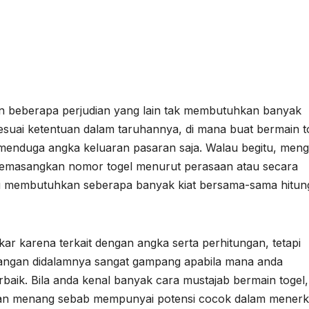
an beberapa perjudian yang lain tak membutuhkan banyak
suai ketentuan dalam taruhannya, di mana buat bermain t
enduga angka keluaran pasaran saja. Walau begitu, meng
emasangkan nomor togel menurut perasaan atau secara
entu membutuhkan seberapa banyak kiat bersama-sama hitu
 karena terkait dengan angka serta perhitungan, tetapi
nangan didalamnya sangat gampang apabila mana anda
rbaik. Bila anda kenal banyak cara mustajab bermain togel,
atan menang sebab mempunyai potensi cocok dalam mener