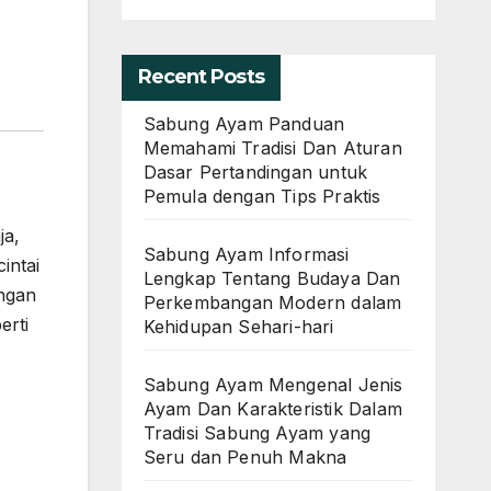
Recent Posts
Sabung Ayam Panduan
Memahami Tradisi Dan Aturan
Dasar Pertandingan untuk
Pemula dengan Tips Praktis
ja,
Sabung Ayam Informasi
intai
Lengkap Tentang Budaya Dan
angan
Perkembangan Modern dalam
erti
Kehidupan Sehari-hari
Sabung Ayam Mengenal Jenis
Ayam Dan Karakteristik Dalam
Tradisi Sabung Ayam yang
Seru dan Penuh Makna