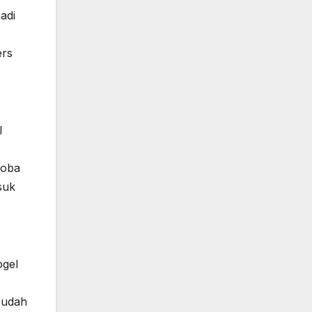
adi
ers
l
coba
suk
ogel
 udah