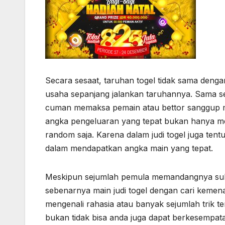
Secara sesaat, taruhan togel tidak sama deng
usaha sepanjang jalankan taruhannya. Sama se
cuman memaksa pemain atau bettor sanggup m
angka pengeluaran yang tepat bukan hanya m
random saja. Karena dalam judi togel juga t
dalam mendapatkan angka main yang tepat.
Meskipun sejumlah pemula memandangnya sukar
sebenarnya main judi togel dengan cari keme
mengenali rahasia atau banyak sejumlah trik te
bukan tidak bisa anda juga dapat berkesemp