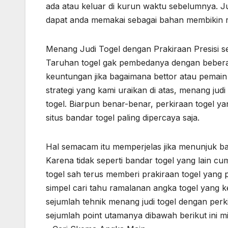
ada atau keluar di kurun waktu sebelumnya. Ju
dapat anda memakai sebagai bahan membikin 
Menang Judi Togel dengan Prakiraan Presisi se
Taruhan togel gak pembedanya dengan beberap
keuntungan jika bagaimana bettor atau pemain
strategi yang kami uraikan di atas, menang ju
togel. Biarpun benar-benar, perkiraan togel y
situs bandar togel paling dipercaya saja.
Hal semacam itu memperjelas jika menunjuk ba
Karena tidak seperti bandar togel yang lain c
togel sah terus memberi prakiraan togel yang
simpel cari tahu ramalanan angka togel yang 
sejumlah tehnik menang judi togel dengan perki
sejumlah point utamanya dibawah berikut ini mi