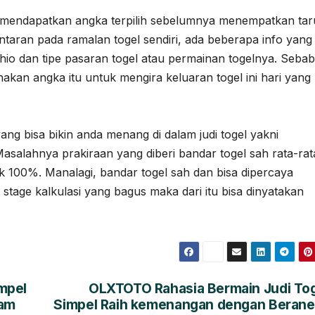
t mendapatkan angka terpilih sebelumnya menempatkan ta
antaran pada ramalan togel sendiri, ada beberapa info yang
hio dan tipe pasaran togel atau permainan togelnya. Sebab 
kan angka itu untuk mengira keluaran togel ini hari yang
ang bisa bikin anda menang di dalam judi togel yakni
asalahnya prakiraan yang diberi bandar togel sah rata-rat
tak 100%. Manalagi, bandar togel sah dan bisa dipercaya
stage kalkulasi yang bagus maka dari itu bisa dinyatakan
mpel
OLXTOTO Rahasia Bermain Judi To
cam
Simpel Raih kemenangan dengan Beran