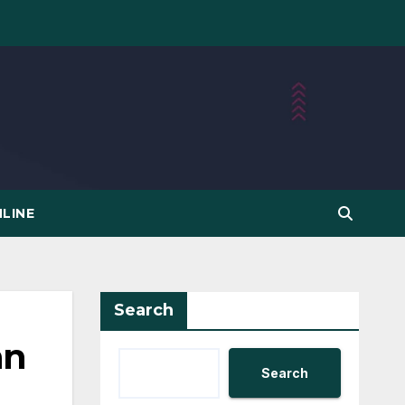
LINE
Search
an
Search