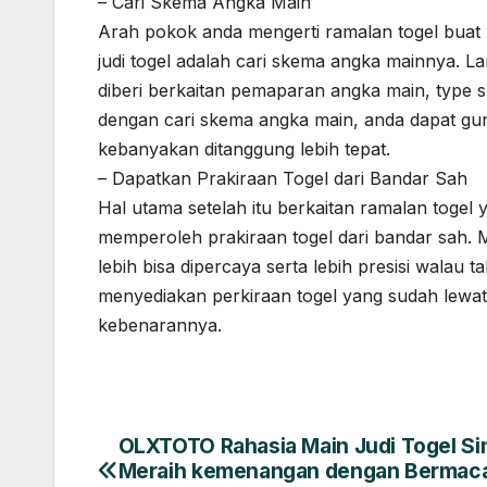
– Cari Skema Angka Main
Arah pokok anda mengerti ramalan togel bua
judi togel adalah cari skema angka mainnya. L
diberi berkaitan pemaparan angka main, type s
dengan cari skema angka main, anda dapat guna
kebanyakan ditanggung lebih tepat.
– Dapatkan Prakiraan Togel dari Bandar Sah
Hal utama setelah itu berkaitan ramalan togel y
memperoleh prakiraan togel dari bandar sah. M
lebih bisa dipercaya serta lebih presisi walau 
menyediakan perkiraan togel yang sudah lewat 
kebenarannya.
OLXTOTO Rahasia Main Judi Togel Si
Post
Meraih kemenangan dengan Berma