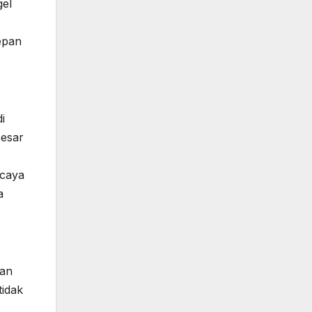
gel
epan
i
besar
rcaya
a
gan
tidak