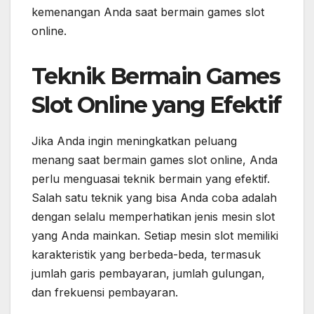
kemenangan Anda saat bermain games slot
online.
Teknik Bermain Games
Slot Online yang Efektif
Jika Anda ingin meningkatkan peluang
menang saat bermain games slot online, Anda
perlu menguasai teknik bermain yang efektif.
Salah satu teknik yang bisa Anda coba adalah
dengan selalu memperhatikan jenis mesin slot
yang Anda mainkan. Setiap mesin slot memiliki
karakteristik yang berbeda-beda, termasuk
jumlah garis pembayaran, jumlah gulungan,
dan frekuensi pembayaran.