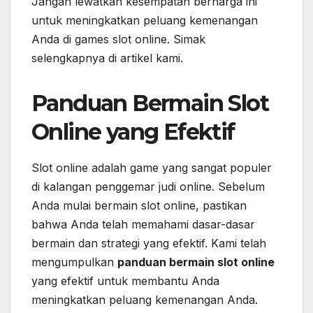
Jangan lewatkan kesempatan berharga ini
untuk meningkatkan peluang kemenangan
Anda di games slot online. Simak
selengkapnya di artikel kami.
Panduan Bermain Slot
Online yang Efektif
Slot online adalah game yang sangat populer
di kalangan penggemar judi online. Sebelum
Anda mulai bermain slot online, pastikan
bahwa Anda telah memahami dasar-dasar
bermain dan strategi yang efektif. Kami telah
mengumpulkan
panduan bermain slot online
yang efektif untuk membantu Anda
meningkatkan peluang kemenangan Anda.