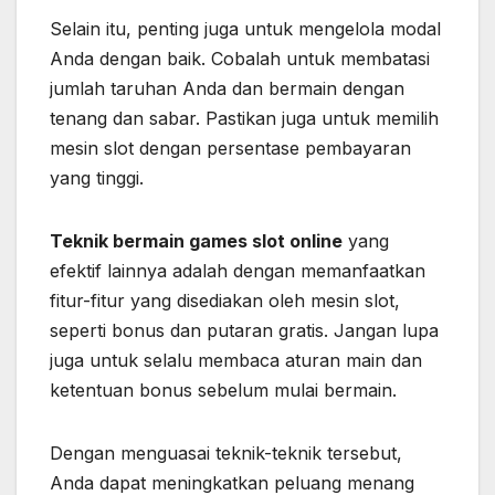
Selain itu, penting juga untuk mengelola modal
Anda dengan baik. Cobalah untuk membatasi
jumlah taruhan Anda dan bermain dengan
tenang dan sabar. Pastikan juga untuk memilih
mesin slot dengan persentase pembayaran
yang tinggi.
Teknik bermain games slot online
yang
efektif lainnya adalah dengan memanfaatkan
fitur-fitur yang disediakan oleh mesin slot,
seperti bonus dan putaran gratis. Jangan lupa
juga untuk selalu membaca aturan main dan
ketentuan bonus sebelum mulai bermain.
Dengan menguasai teknik-teknik tersebut,
Anda dapat meningkatkan peluang menang