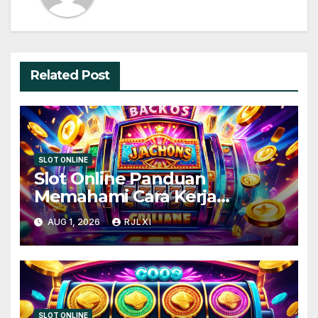
Related Post
SLOT ONLINE
Slot Online Panduan
Memahami Cara Kerja
Permainan Digital Modern
AUG 1, 2026
RJLXI
Dengan Mudah dan Seru
SLOT ONLINE