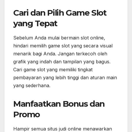
Cari dan Pilih Game Slot
yang Tepat
Sebelum Anda mulai bermain slot online,
hindari memilih game slot yang secara visual
menarik bagi Anda. Jangan terkecoh oleh
grafik yang indah dan tampilan yang bagus.
Cari game slot yang memiliki tingkat
pembayaran yang lebih tinggi dan aturan main
yang sederhana.
Manfaatkan Bonus dan
Promo
Hampir semua situs judi online menawarkan