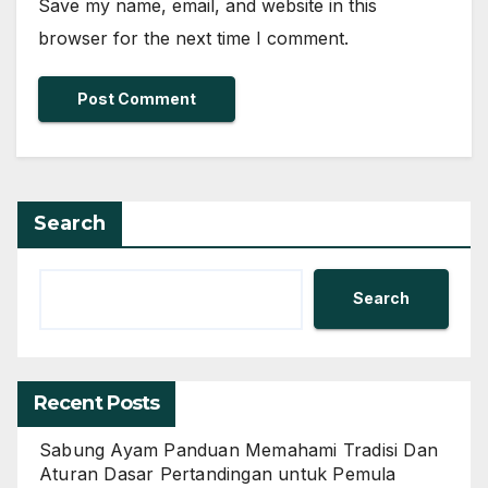
Save my name, email, and website in this
browser for the next time I comment.
Search
Search
Recent Posts
Sabung Ayam Panduan Memahami Tradisi Dan
Aturan Dasar Pertandingan untuk Pemula