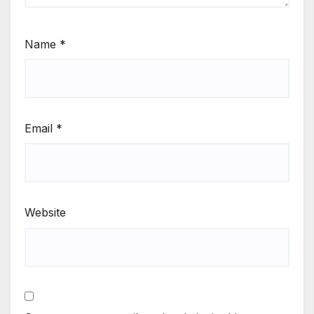
Name
*
Email
*
Website