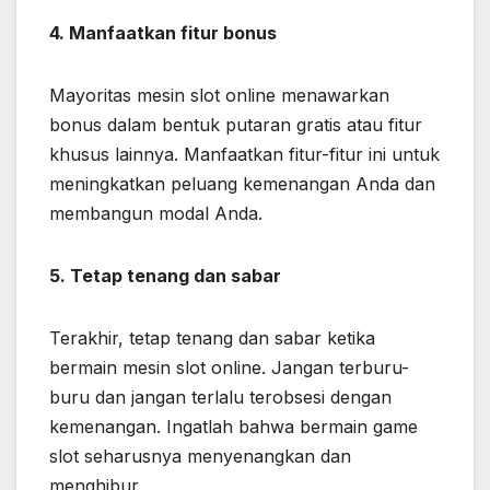
4. Manfaatkan fitur bonus
Mayoritas mesin slot online menawarkan
bonus dalam bentuk putaran gratis atau fitur
khusus lainnya. Manfaatkan fitur-fitur ini untuk
meningkatkan peluang kemenangan Anda dan
membangun modal Anda.
5. Tetap tenang dan sabar
Terakhir, tetap tenang dan sabar ketika
bermain mesin slot online. Jangan terburu-
buru dan jangan terlalu terobsesi dengan
kemenangan. Ingatlah bahwa bermain game
slot seharusnya menyenangkan dan
menghibur.