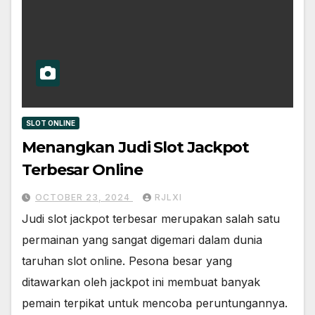
SLOT ONLINE
Menangkan Judi Slot Jackpot
Terbesar Online
OCTOBER 23, 2024
RJLXI
Judi slot jackpot terbesar merupakan salah satu
permainan yang sangat digemari dalam dunia
taruhan slot online. Pesona besar yang
ditawarkan oleh jackpot ini membuat banyak
pemain terpikat untuk mencoba peruntungannya.