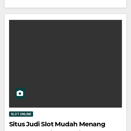
SLOT ONLINE
Situs Judi Slot Mudah Menang