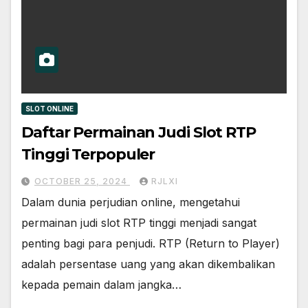
SLOT ONLINE
Daftar Permainan Judi Slot RTP
Tinggi Terpopuler
OCTOBER 25, 2024
RJLXI
Dalam dunia perjudian online, mengetahui
permainan judi slot RTP tinggi menjadi sangat
penting bagi para penjudi. RTP (Return to Player)
adalah persentase uang yang akan dikembalikan
kepada pemain dalam jangka…