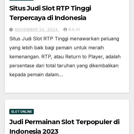
Situs Judi Slot RTP Tinggi
Terpercaya di Indonesia
NOVEMBER 24, 2024
RJLXI
Situs Judi Slot RTP Tinggi menawarkan peluang
yang lebih baik bagi pemain untuk meraih
kemenangan. RTP, atau Return to Player, adalah
persentase dari total taruhan yang dikembalikan
kepada pemain dalam…
SLOT ONLINE
Judi Permainan Slot Terpopuler di
Indonesia 2023