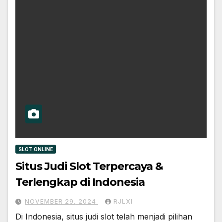
SLOT ONLINE
Situs Judi Slot Terpercaya &
Terlengkap di Indonesia
NOVEMBER 29, 2024
RJLXI
Di Indonesia, situs judi slot telah menjadi pilihan