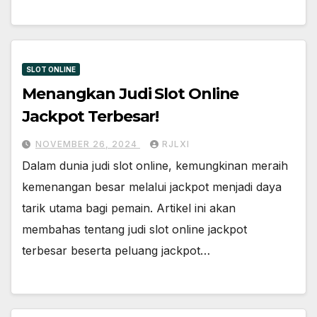
SLOT ONLINE
Menangkan Judi Slot Online
Jackpot Terbesar!
NOVEMBER 26, 2024
RJLXI
Dalam dunia judi slot online, kemungkinan meraih
kemenangan besar melalui jackpot menjadi daya
tarik utama bagi pemain. Artikel ini akan
membahas tentang judi slot online jackpot
terbesar beserta peluang jackpot…