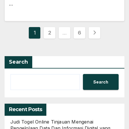
…
Posts
1
2
…
6
pagination
Search
Search
Recent Posts
Judi Togel Online Tinjauan Mengenai
Pengelolaan Data Dan Informasi Digital yang