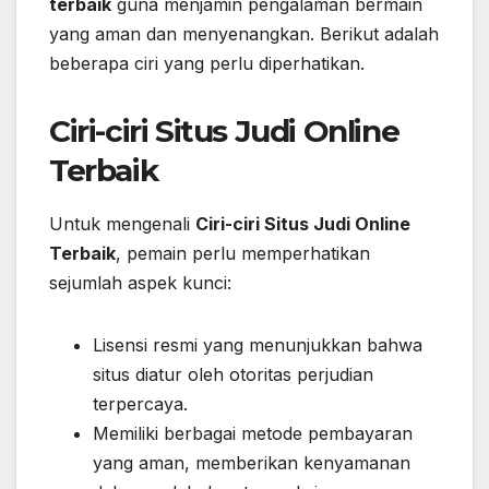
terbaik
guna menjamin pengalaman bermain
yang aman dan menyenangkan. Berikut adalah
beberapa ciri yang perlu diperhatikan.
Ciri-ciri Situs Judi Online
Terbaik
Untuk mengenali
Ciri-ciri Situs Judi Online
Terbaik
, pemain perlu memperhatikan
sejumlah aspek kunci:
Lisensi resmi yang menunjukkan bahwa
situs diatur oleh otoritas perjudian
terpercaya.
Memiliki berbagai metode pembayaran
yang aman, memberikan kenyamanan