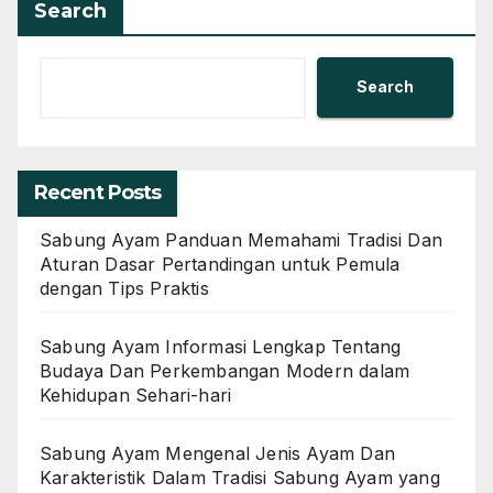
Search
Search
Recent Posts
Sabung Ayam Panduan Memahami Tradisi Dan
Aturan Dasar Pertandingan untuk Pemula
dengan Tips Praktis
Sabung Ayam Informasi Lengkap Tentang
Budaya Dan Perkembangan Modern dalam
Kehidupan Sehari-hari
Sabung Ayam Mengenal Jenis Ayam Dan
Karakteristik Dalam Tradisi Sabung Ayam yang