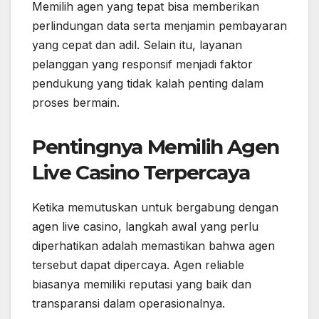
Memilih agen yang tepat bisa memberikan
perlindungan data serta menjamin pembayaran
yang cepat dan adil. Selain itu, layanan
pelanggan yang responsif menjadi faktor
pendukung yang tidak kalah penting dalam
proses bermain.
Pentingnya Memilih Agen
Live Casino Terpercaya
Ketika memutuskan untuk bergabung dengan
agen live casino, langkah awal yang perlu
diperhatikan adalah memastikan bahwa agen
tersebut dapat dipercaya. Agen reliable
biasanya memiliki reputasi yang baik dan
transparansi dalam operasionalnya.