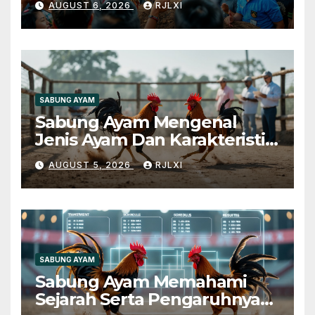
AUGUST 6, 2026
RJLXI
dalam Kehidupan Sehari-hari
SABUNG AYAM
Sabung Ayam Mengenal
Jenis Ayam Dan Karakteristik
Dalam Tradisi Sabung Ayam
AUGUST 5, 2026
RJLXI
yang Seru dan Penuh Makna
SABUNG AYAM
Sabung Ayam Memahami
Sejarah Serta Pengaruhnya