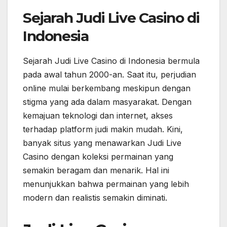
Sejarah Judi Live Casino di
Indonesia
Sejarah Judi Live Casino di Indonesia bermula
pada awal tahun 2000-an. Saat itu, perjudian
online mulai berkembang meskipun dengan
stigma yang ada dalam masyarakat. Dengan
kemajuan teknologi dan internet, akses
terhadap platform judi makin mudah. Kini,
banyak situs yang menawarkan Judi Live
Casino dengan koleksi permainan yang
semakin beragam dan menarik. Hal ini
menunjukkan bahwa permainan yang lebih
modern dan realistis semakin diminati.