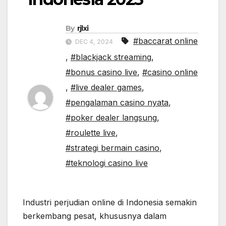
By
rjlxi
#baccarat online
DEC 4, 2024
,
#blackjack streaming
,
#bonus casino live
,
#casino online
,
#live dealer games
,
#pengalaman casino nyata
,
#poker dealer langsung
,
#roulette live
,
#strategi bermain casino
,
#teknologi casino live
Industri perjudian online di Indonesia semakin
berkembang pesat, khususnya dalam