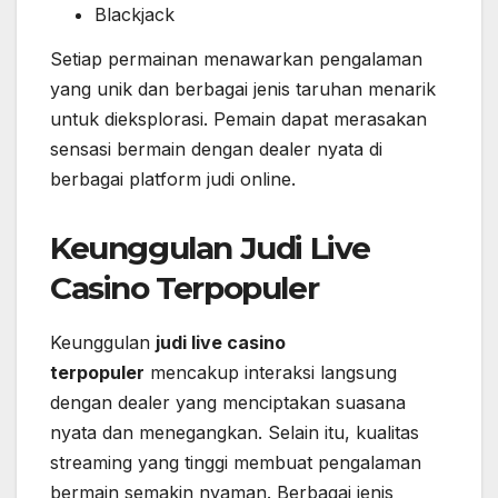
Blackjack
Setiap permainan menawarkan pengalaman
yang unik dan berbagai jenis taruhan menarik
untuk dieksplorasi. Pemain dapat merasakan
sensasi bermain dengan dealer nyata di
berbagai platform judi online.
Keunggulan Judi Live
Casino Terpopuler
Keunggulan
judi live casino
terpopuler
mencakup interaksi langsung
dengan dealer yang menciptakan suasana
nyata dan menegangkan. Selain itu, kualitas
streaming yang tinggi membuat pengalaman
bermain semakin nyaman. Berbagai jenis