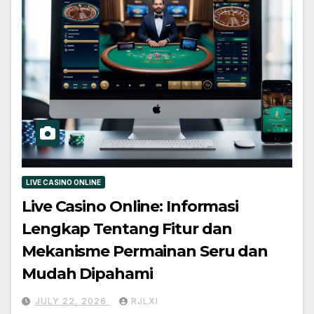
LIVE CASINO ONLINE
Live Casino Online: Informasi
Lengkap Tentang Fitur dan
Mekanisme Permainan Seru dan
Mudah Dipahami
JULY 22, 2026
RJLXI