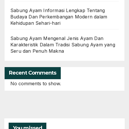
Sabung Ayam Informasi Lengkap Tentang
Budaya Dan Perkembangan Modern dalam
Kehidupan Sehari-hari
Sabung Ayam Mengenal Jenis Ayam Dan
Karakteristik Dalam Tradisi Sabung Ayam yang
Seru dan Penuh Makna
Recent Comments
No comments to show.
You missed