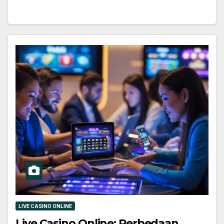
LIVE CASINO ONLINE
Live Casino Online: Perbedaan