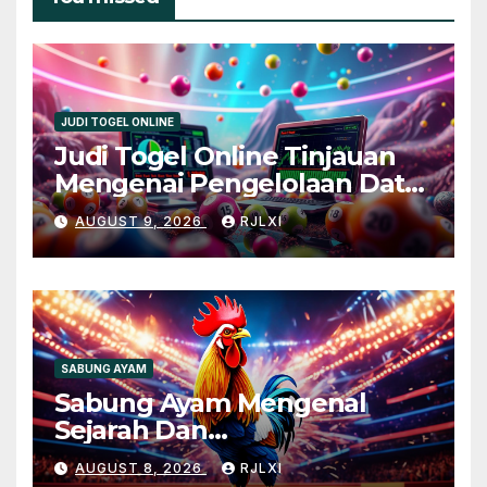
JUDI TOGEL ONLINE
Judi Togel Online Tinjauan
Mengenai Pengelolaan Data
Dan Informasi Digital yang
AUGUST 9, 2026
RJLXI
Mudah Dipahami
SABUNG AYAM
Sabung Ayam Mengenal
Sejarah Dan
Perkembangannya Di
AUGUST 8, 2026
RJLXI
Berbagai Daerah dengan