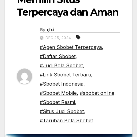
Terpercaya dan Aman
By
rjlxi
DEC 25, 2024
#Agen Sbobet Terpercaya
,
#Daftar Sbobet
,
#Judi Bola Sbobet
,
#Link Sbobet Terbaru
,
#Sbobet Indonesia
,
#Sbobet Mobile
,
#sbobet online
,
#Sbobet Resmi
,
#Situs Judi Sbobet
,
#Taruhan Bola Sbobet