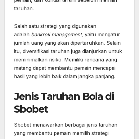
taruhan.
Salah satu strategi yang digunakan
adalah
bankroll management
, yaitu mengatur
jumlah uang yang akan dipertaruhkan. Selain
itu, diversifikasi taruhan juga dianjurkan untuk
meminimalkan risiko. Memiliki rencana yang
matang dapat membantu pemain mencapai
hasil yang lebih baik dalam jangka panjang.
Jenis Taruhan Bola di
Sbobet
Sbobet menawarkan berbagai jenis taruhan
yang membantu pemain memilih strategi