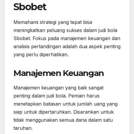
Sbobet
Memahami strategi yang tepat bisa
meningkatkan peluang sukses dalam judi bola
Sbobet. Fokus pada manajemen keuangan dan
analisis pertandingan adalah dua aspek penting
yang perlu diperhatikan.
Manajemen Keuangan
Manajemen keuangan yang baik sangat
penting dalam judi bola. Pemain harus
menetapkan batasan untuk jumlah uang yang
siap untuk dipertaruhkan. Disarankan untuk
tidak menggunakan semua dana dalam satu
taruhan.