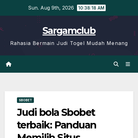
Skip
Sun. Aug 9th, 2026
10:38:19 AM
to
content
Sargamclub
Rahasia Bermain Judi Togel Mudah Menang
SBOBET
Judi bola Sbobet
terbaik: Panduan
Memilih Situs