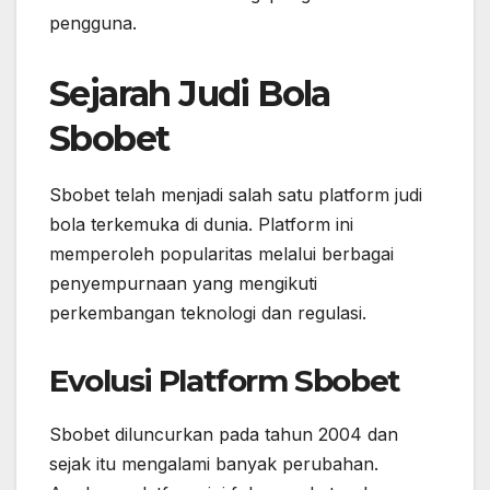
pengguna.
Sejarah Judi Bola
Sbobet
Sbobet telah menjadi salah satu platform judi
bola terkemuka di dunia. Platform ini
memperoleh popularitas melalui berbagai
penyempurnaan yang mengikuti
perkembangan teknologi dan regulasi.
Evolusi Platform Sbobet
Sbobet diluncurkan pada tahun 2004 dan
sejak itu mengalami banyak perubahan.