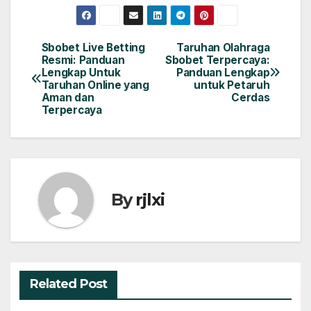
Sbobet Live Betting
Taruhan Olahraga
Post
Resmi: Panduan
Sbobet Terpercaya:
Lengkap Untuk
Panduan Lengkap
navigation
Taruhan Online yang
untuk Petaruh
Aman dan
Cerdas
Terpercaya
By
rjlxi
Related Post