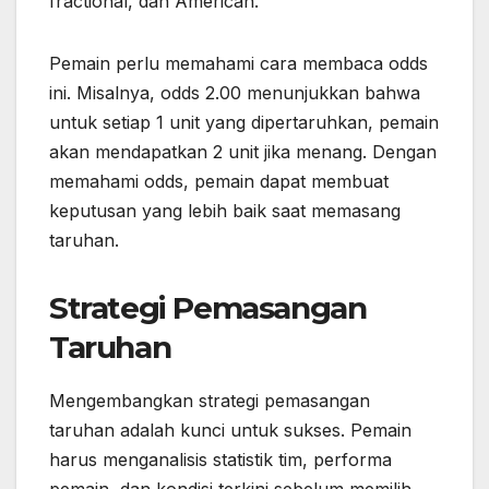
fractional, dan American.
Pemain perlu memahami cara membaca odds
ini. Misalnya, odds 2.00 menunjukkan bahwa
untuk setiap 1 unit yang dipertaruhkan, pemain
akan mendapatkan 2 unit jika menang. Dengan
memahami odds, pemain dapat membuat
keputusan yang lebih baik saat memasang
taruhan.
Strategi Pemasangan
Taruhan
Mengembangkan strategi pemasangan
taruhan adalah kunci untuk sukses. Pemain
harus menganalisis statistik tim, performa
pemain, dan kondisi terkini sebelum memilih