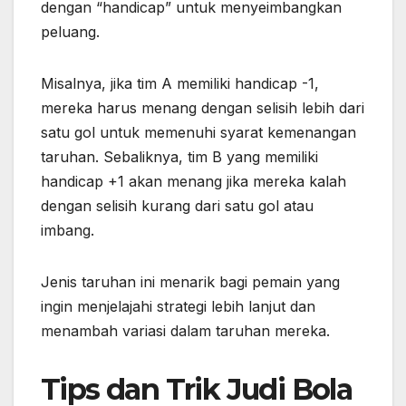
dengan “handicap” untuk menyeimbangkan
peluang.
Misalnya, jika tim A memiliki handicap -1,
mereka harus menang dengan selisih lebih dari
satu gol untuk memenuhi syarat kemenangan
taruhan. Sebaliknya, tim B yang memiliki
handicap +1 akan menang jika mereka kalah
dengan selisih kurang dari satu gol atau
imbang.
Jenis taruhan ini menarik bagi pemain yang
ingin menjelajahi strategi lebih lanjut dan
menambah variasi dalam taruhan mereka.
Tips dan Trik Judi Bola