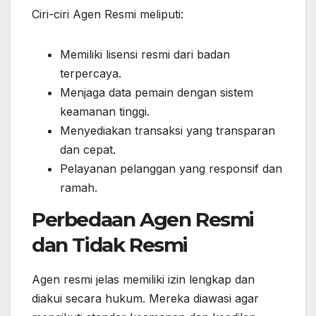
Ciri-ciri Agen Resmi meliputi:
Memiliki lisensi resmi dari badan
terpercaya.
Menjaga data pemain dengan sistem
keamanan tinggi.
Menyediakan transaksi yang transparan
dan cepat.
Pelayanan pelanggan yang responsif dan
ramah.
Perbedaan Agen Resmi
dan Tidak Resmi
Agen resmi jelas memiliki izin lengkap dan
diakui secara hukum. Mereka diawasi agar