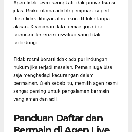
Agen tidak resmi seringkali tidak punya lisensi
jelas. Risiko utama adalah penipuan, seperti
dana tidak dibayar atau akun diblokir tanpa
alasan. Keamanan data pemain juga bisa
terancam karena situs-akun yang tidak
terlindungi.
Tidak resmi berarti tidak ada perlindungan
hukum jika terjadi masalah. Pemain juga bisa
saja menghadapi kecurangan dalam
permainan. Oleh sebab itu, memilih agen resmi
sangat penting untuk pengalaman bermain
yang aman dan adil.
Panduan Daftar dan
Bermain di Agen Live