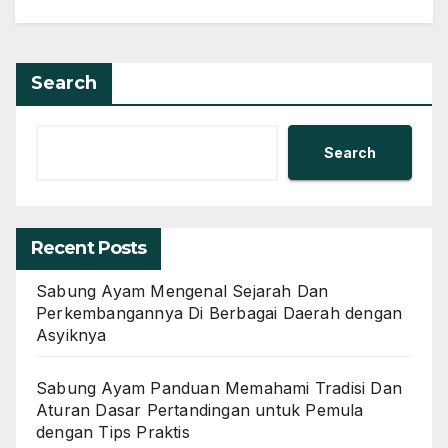
Search
Search
Recent Posts
Sabung Ayam Mengenal Sejarah Dan
Perkembangannya Di Berbagai Daerah dengan
Asyiknya
Sabung Ayam Panduan Memahami Tradisi Dan
Aturan Dasar Pertandingan untuk Pemula
dengan Tips Praktis