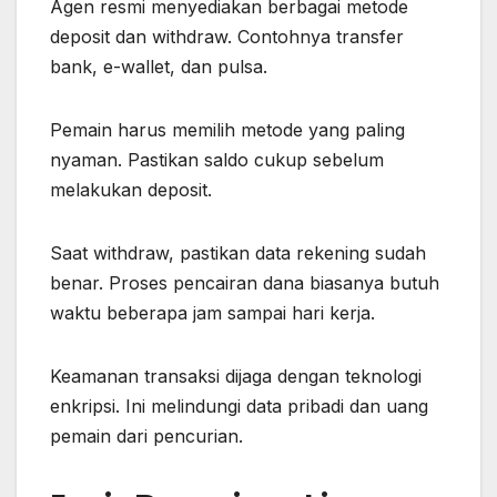
Agen resmi menyediakan berbagai metode
deposit dan withdraw. Contohnya transfer
bank, e-wallet, dan pulsa.
Pemain harus memilih metode yang paling
nyaman. Pastikan saldo cukup sebelum
melakukan deposit.
Saat withdraw, pastikan data rekening sudah
benar. Proses pencairan dana biasanya butuh
waktu beberapa jam sampai hari kerja.
Keamanan transaksi dijaga dengan teknologi
enkripsi. Ini melindungi data pribadi dan uang
pemain dari pencurian.