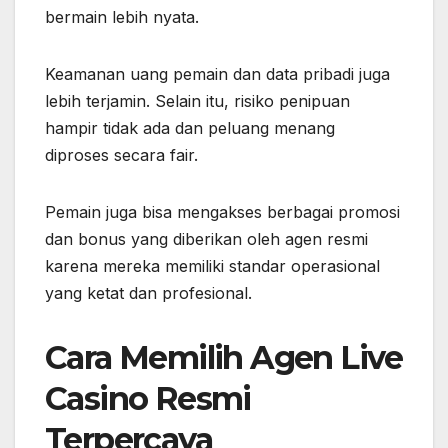
bermain lebih nyata.
Keamanan uang pemain dan data pribadi juga
lebih terjamin. Selain itu, risiko penipuan
hampir tidak ada dan peluang menang
diproses secara fair.
Pemain juga bisa mengakses berbagai promosi
dan bonus yang diberikan oleh agen resmi
karena mereka memiliki standar operasional
yang ketat dan profesional.
Cara Memilih Agen Live
Casino Resmi
Terpercaya