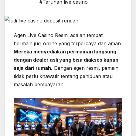
#Taruhan live casino
Agen Live Casino Resmi adalah tempat
bermain judi online yang terpercaya dan aman.
Mereka menyediakan permainan langsung
dengan dealer asli yang bisa diakses kapan
saja dari rumah.
Dengan agen resmi, pemain
tidak perlu khawatir tentang penipuan atau
masalah pembayaran.