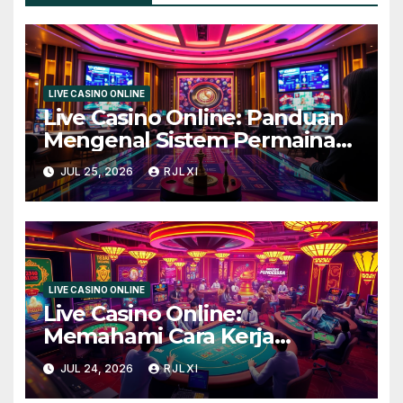
LIVE CASINO ONLINE
Live Casino Online: Panduan
Mengenal Sistem Permainan
dan Live Dealer untuk
JUL 25, 2026
RJLXI
Pemula
LIVE CASINO ONLINE
Live Casino Online:
Memahami Cara Kerja
Platform dan Teknologi
JUL 24, 2026
RJLXI
Streaming Dengan Mudah