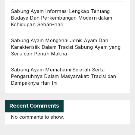
Sabung Ayam Informasi Lengkap Tentang
Budaya Dan Perkembangan Modern dalam
Kehidupan Sehari-hari
Sabung Ayam Mengenal Jenis Ayam Dan
Karakteristik Dalam Tradisi Sabung Ayam yang
Seru dan Penuh Makna
Sabung Ayam Memahami Sejarah Serta
Pengaruhnya Dalam Masyarakat: Tradisi dan
Dampaknya Hari Ini
Recent Comments
No comments to show.