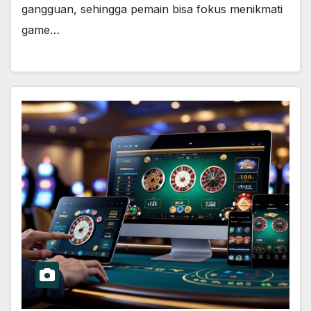
gangguan, sehingga pemain bisa fokus menikmati
game…