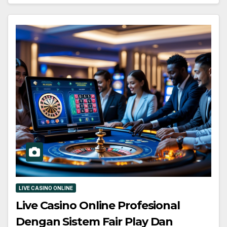
LIVE CASINO ONLINE
Live Casino Online Profesional
Dengan Sistem Fair Play Dan