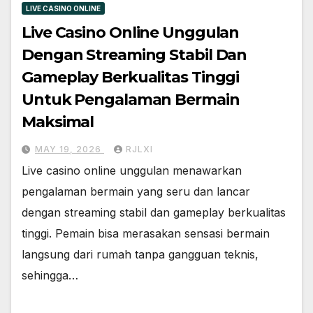
LIVE CASINO ONLINE
Live Casino Online Unggulan
Dengan Streaming Stabil Dan
Gameplay Berkualitas Tinggi
Untuk Pengalaman Bermain
Maksimal
MAY 19, 2026
RJLXI
Live casino online unggulan menawarkan
pengalaman bermain yang seru dan lancar
dengan streaming stabil dan gameplay berkualitas
tinggi. Pemain bisa merasakan sensasi bermain
langsung dari rumah tanpa gangguan teknis,
sehingga…