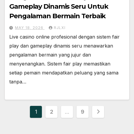
Gameplay Dinamis Seru Untuk
Pengalaman Bermain Terbaik
MAY 18, 2026
RJLXI
Live casino online profesional dengan sistem fair
play dan gameplay dinamis seru menawarkan
pengalaman bermain yang jujur dan
menyenangkan. Sistem fair play memastikan
setiap pemain mendapatkan peluang yang sama
tanpa…
Posts
1
2
…
9
pagination