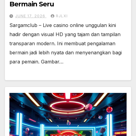
Bermain Seru
JUNE 17, 2026
RJLXI
Sargamclub – Live casino online unggulan kini
hadir dengan visual HD yang tajam dan tampilan
transparan modern. Ini membuat pengalaman
bermain jadi lebih nyata dan menyenangkan bagi
para pemain. Gambar…