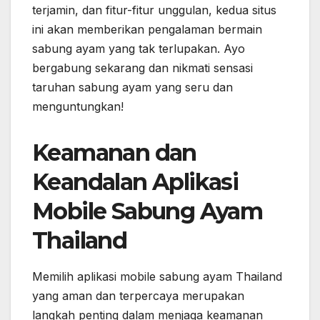
terjamin, dan fitur-fitur unggulan, kedua situs
ini akan memberikan pengalaman bermain
sabung ayam yang tak terlupakan. Ayo
bergabung sekarang dan nikmati sensasi
taruhan sabung ayam yang seru dan
menguntungkan!
Keamanan dan
Keandalan Aplikasi
Mobile Sabung Ayam
Thailand
Memilih aplikasi mobile sabung ayam Thailand
yang aman dan terpercaya merupakan
langkah penting dalam menjaga keamanan