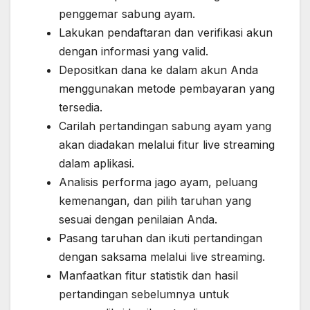
penggemar sabung ayam.
Lakukan pendaftaran dan verifikasi akun
dengan informasi yang valid.
Depositkan dana ke dalam akun Anda
menggunakan metode pembayaran yang
tersedia.
Carilah pertandingan sabung ayam yang
akan diadakan melalui fitur live streaming
dalam aplikasi.
Analisis performa jago ayam, peluang
kemenangan, dan pilih taruhan yang
sesuai dengan penilaian Anda.
Pasang taruhan dan ikuti pertandingan
dengan saksama melalui live streaming.
Manfaatkan fitur statistik dan hasil
pertandingan sebelumnya untuk