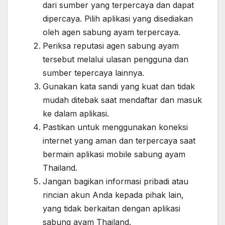
dari sumber yang terpercaya dan dapat
dipercaya. Pilih aplikasi yang disediakan
oleh agen sabung ayam terpercaya.
Periksa reputasi agen sabung ayam
tersebut melalui ulasan pengguna dan
sumber tepercaya lainnya.
Gunakan kata sandi yang kuat dan tidak
mudah ditebak saat mendaftar dan masuk
ke dalam aplikasi.
Pastikan untuk menggunakan koneksi
internet yang aman dan terpercaya saat
bermain aplikasi mobile sabung ayam
Thailand.
Jangan bagikan informasi pribadi atau
rincian akun Anda kepada pihak lain,
yang tidak berkaitan dengan aplikasi
sabung ayam Thailand.