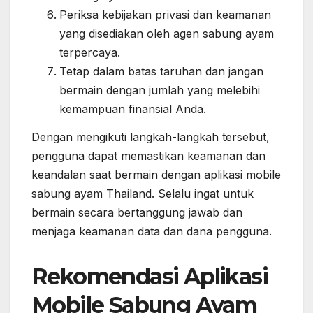
Periksa kebijakan privasi dan keamanan
yang disediakan oleh agen sabung ayam
terpercaya.
Tetap dalam batas taruhan dan jangan
bermain dengan jumlah yang melebihi
kemampuan finansial Anda.
Dengan mengikuti langkah-langkah tersebut,
pengguna dapat memastikan keamanan dan
keandalan saat bermain dengan aplikasi mobile
sabung ayam Thailand. Selalu ingat untuk
bermain secara bertanggung jawab dan
menjaga keamanan data dan dana pengguna.
Rekomendasi Aplikasi
Mobile Sabung Ayam