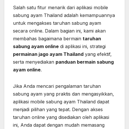
Salah satu fitur menarik dari aplikasi mobile
sabung ayam Thailand adalah kemampuannya
untuk mengakses taruhan sabung ayam
secara online. Dalam bagian ini, kami akan
membahas bagaimana bermain
taruhan
sabung ayam online
di aplikasi ini, strategi
permainan jago ayam Thailand
yang efektif,
serta menyediakan
panduan bermain sabung
ayam online
.
Jika Anda mencari pengalaman taruhan
sabung ayam yang praktis dan mengasyikkan,
aplikasi mobile sabung ayam Thailand dapat
menjadi pilihan yang tepat. Dengan akses
taruhan online yang disediakan oleh aplikasi
ini, Anda dapat dengan mudah memasang