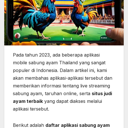
Pada tahun 2023, ada beberapa aplikasi
mobile sabung ayam Thailand yang sangat
populer di Indonesia. Dalam artikel ini, kami
akan membahas aplikasi-aplikasi tersebut dan
memberikan informasi tentang live streaming
sabung ayam, taruhan online, serta
situs judi
ayam terbaik
yang dapat diakses melalui
aplikasi tersebut.
Berikut adalah
daftar aplikasi sabung ayam