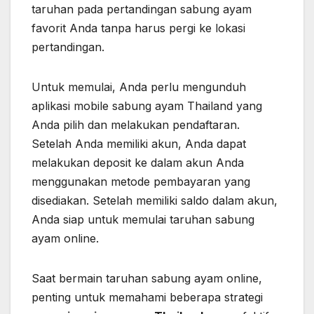
taruhan pada pertandingan sabung ayam
favorit Anda tanpa harus pergi ke lokasi
pertandingan.
Untuk memulai, Anda perlu mengunduh
aplikasi mobile sabung ayam Thailand yang
Anda pilih dan melakukan pendaftaran.
Setelah Anda memiliki akun, Anda dapat
melakukan deposit ke dalam akun Anda
menggunakan metode pembayaran yang
disediakan. Setelah memiliki saldo dalam akun,
Anda siap untuk memulai taruhan sabung
ayam online.
Saat bermain taruhan sabung ayam online,
penting untuk memahami beberapa strategi