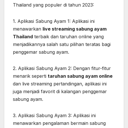
Thailand yang populer di tahun 2023:
1. Aplikasi Sabung Ayam 1: Aplikasi ini
menawarkan
live streaming sabung ayam
Thailand
terbaik dan taruhan online yang
menjadikannya salah satu pilihan teratas bagi
penggemar sabung ayam.
2. Aplikasi Sabung Ayam 2: Dengan fitur-fitur
menarik seperti
taruhan sabung ayam online
dan live streaming pertandingan, aplikasi ini
juga menjadi favorit di kalangan penggemar
sabung ayam.
3. Aplikasi Sabung Ayam 3: Aplikasi ini
menawarkan pengalaman bermain sabung