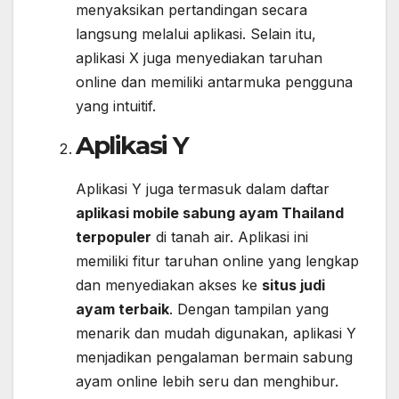
menyaksikan pertandingan secara
langsung melalui aplikasi. Selain itu,
aplikasi X juga menyediakan taruhan
online dan memiliki antarmuka pengguna
yang intuitif.
Aplikasi Y
Aplikasi Y juga termasuk dalam daftar
aplikasi mobile sabung ayam Thailand
terpopuler
di tanah air. Aplikasi ini
memiliki fitur taruhan online yang lengkap
dan menyediakan akses ke
situs judi
ayam terbaik
. Dengan tampilan yang
menarik dan mudah digunakan, aplikasi Y
menjadikan pengalaman bermain sabung
ayam online lebih seru dan menghibur.