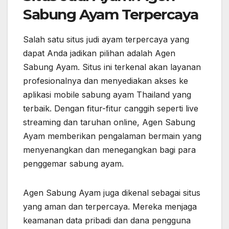
Sabung Ayam Terpercaya
Salah satu situs judi ayam terpercaya yang
dapat Anda jadikan pilihan adalah Agen
Sabung Ayam. Situs ini terkenal akan layanan
profesionalnya dan menyediakan akses ke
aplikasi mobile sabung ayam Thailand yang
terbaik. Dengan fitur-fitur canggih seperti live
streaming dan taruhan online, Agen Sabung
Ayam memberikan pengalaman bermain yang
menyenangkan dan menegangkan bagi para
penggemar sabung ayam.
Agen Sabung Ayam juga dikenal sebagai situs
yang aman dan terpercaya. Mereka menjaga
keamanan data pribadi dan dana pengguna