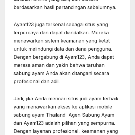
berdasarkan hasil pertandingan sebelumnya.
Ayam123 juga terkenal sebagai situs yang
terpercaya dan dapat diandalkan. Mereka
menawarkan sistem keamanan yang ketat
untuk melindungi data dan dana pengguna.
Dengan bergabung di Ayam123, Anda dapat
merasa aman dan yakin bahwa taruhan
sabung ayam Anda akan ditangani secara
profesional dan adil.
Jadi, jika Anda mencari situs judi ayam terbaik
yang menawarkan akses ke aplikasi mobile
sabung ayam Thailand, Agen Sabung Ayam
dan Ayam123 adalah pilihan yang sempurna.
Dengan layanan profesional, keamanan yang