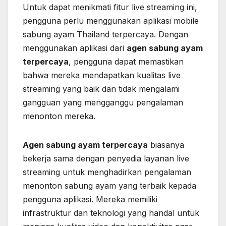
Untuk dapat menikmati fitur live streaming ini,
pengguna perlu menggunakan aplikasi mobile
sabung ayam Thailand terpercaya. Dengan
menggunakan aplikasi dari
agen sabung ayam
terpercaya
, pengguna dapat memastikan
bahwa mereka mendapatkan kualitas live
streaming yang baik dan tidak mengalami
gangguan yang mengganggu pengalaman
menonton mereka.
Agen sabung ayam terpercaya
biasanya
bekerja sama dengan penyedia layanan live
streaming untuk menghadirkan pengalaman
menonton sabung ayam yang terbaik kepada
pengguna aplikasi. Mereka memiliki
infrastruktur dan teknologi yang handal untuk