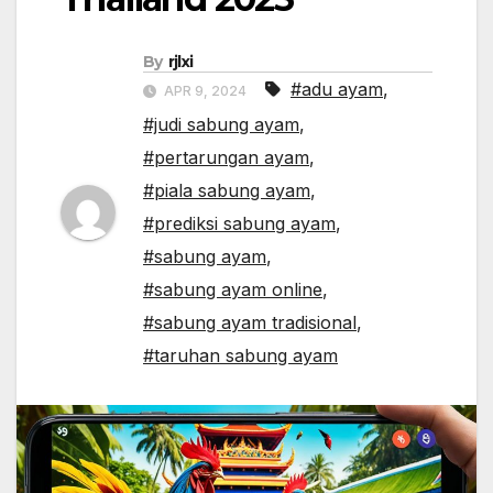
By
rjlxi
#adu ayam
,
APR 9, 2024
#judi sabung ayam
,
#pertarungan ayam
,
#piala sabung ayam
,
#prediksi sabung ayam
,
#sabung ayam
,
#sabung ayam online
,
#sabung ayam tradisional
,
#taruhan sabung ayam