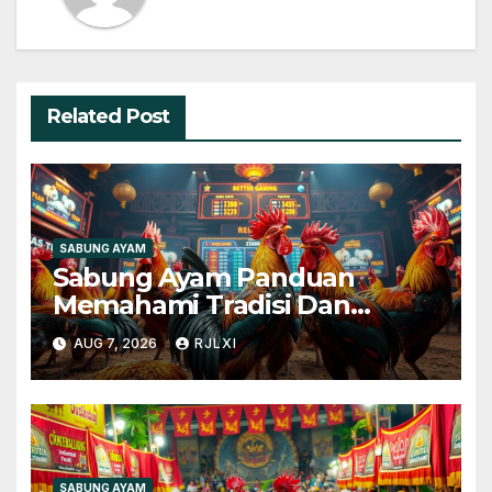
Related Post
SABUNG AYAM
Sabung Ayam Panduan
Memahami Tradisi Dan
Aturan Dasar Pertandingan
AUG 7, 2026
RJLXI
untuk Pemula dengan Tips
Praktis
SABUNG AYAM