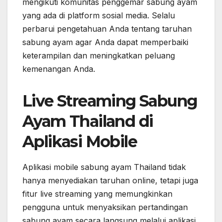
mengikuti komunitas penggemar sabung ayam
yang ada di platform sosial media. Selalu
perbarui pengetahuan Anda tentang taruhan
sabung ayam agar Anda dapat memperbaiki
keterampilan dan meningkatkan peluang
kemenangan Anda.
Live Streaming Sabung
Ayam Thailand di
Aplikasi Mobile
Aplikasi mobile sabung ayam Thailand tidak
hanya menyediakan taruhan online, tetapi juga
fitur live streaming yang memungkinkan
pengguna untuk menyaksikan pertandingan
sabung ayam secara langsung melalui aplikasi.