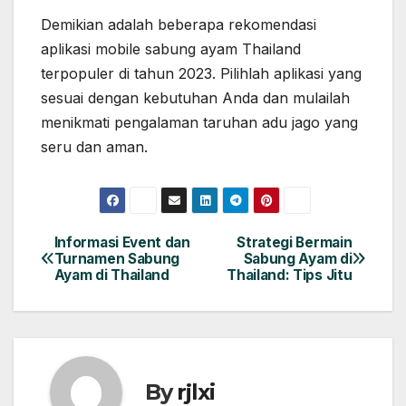
Demikian adalah beberapa rekomendasi
aplikasi mobile sabung ayam Thailand
terpopuler di tahun 2023. Pilihlah aplikasi yang
sesuai dengan kebutuhan Anda dan mulailah
menikmati pengalaman taruhan adu jago yang
seru dan aman.
Informasi Event dan
Strategi Bermain
Post
Turnamen Sabung
Sabung Ayam di
Ayam di Thailand
Thailand: Tips Jitu
navigation
By
rjlxi