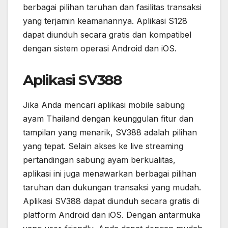
berbagai pilihan taruhan dan fasilitas transaksi
yang terjamin keamanannya. Aplikasi S128
dapat diunduh secara gratis dan kompatibel
dengan sistem operasi Android dan iOS.
Aplikasi SV388
Jika Anda mencari aplikasi mobile sabung
ayam Thailand dengan keunggulan fitur dan
tampilan yang menarik, SV388 adalah pilihan
yang tepat. Selain akses ke live streaming
pertandingan sabung ayam berkualitas,
aplikasi ini juga menawarkan berbagai pilihan
taruhan dan dukungan transaksi yang mudah.
Aplikasi SV388 dapat diunduh secara gratis di
platform Android dan iOS. Dengan antarmuka