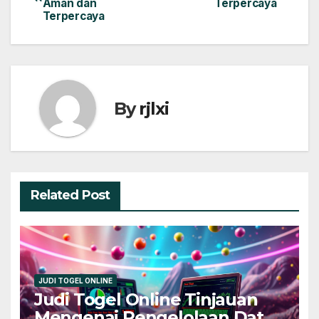
Aman dan
Terpercaya
navigation
Terpercaya
By
rjlxi
Related Post
JUDI TOGEL ONLINE
Judi Togel Online Tinjauan
Mengenai Pengelolaan Data