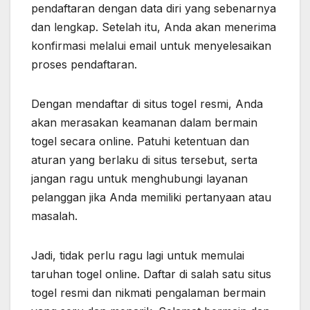
pendaftaran dengan data diri yang sebenarnya
dan lengkap. Setelah itu, Anda akan menerima
konfirmasi melalui email untuk menyelesaikan
proses pendaftaran.
Dengan mendaftar di situs togel resmi, Anda
akan merasakan keamanan dalam bermain
togel secara online. Patuhi ketentuan dan
aturan yang berlaku di situs tersebut, serta
jangan ragu untuk menghubungi layanan
pelanggan jika Anda memiliki pertanyaan atau
masalah.
Jadi, tidak perlu ragu lagi untuk memulai
taruhan togel online. Daftar di salah satu situs
togel resmi dan nikmati pengalaman bermain