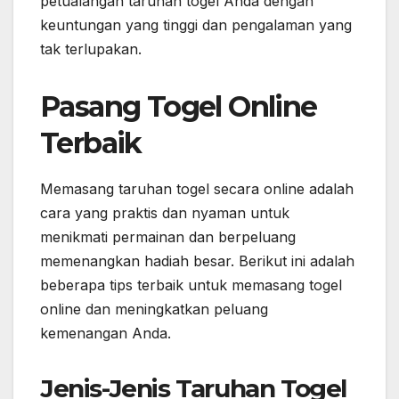
petualangan taruhan togel Anda dengan
keuntungan yang tinggi dan pengalaman yang
tak terlupakan.
Pasang Togel Online
Terbaik
Memasang taruhan togel secara online adalah
cara yang praktis dan nyaman untuk
menikmati permainan dan berpeluang
memenangkan hadiah besar. Berikut ini adalah
beberapa tips terbaik untuk memasang togel
online dan meningkatkan peluang
kemenangan Anda.
Jenis-Jenis Taruhan Togel