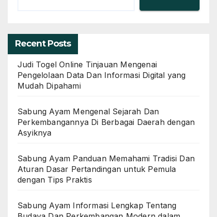
Recent Posts
Judi Togel Online Tinjauan Mengenai
Pengelolaan Data Dan Informasi Digital yang
Mudah Dipahami
Sabung Ayam Mengenal Sejarah Dan
Perkembangannya Di Berbagai Daerah dengan
Asyiknya
Sabung Ayam Panduan Memahami Tradisi Dan
Aturan Dasar Pertandingan untuk Pemula
dengan Tips Praktis
Sabung Ayam Informasi Lengkap Tentang
Budaya Dan Perkembangan Modern dalam