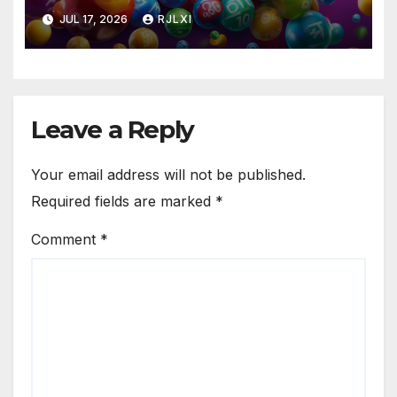
Pemula Agar Mudah
JUL 17, 2026
RJLXI
Memahami Cara Bermain
Leave a Reply
Your email address will not be published.
Required fields are marked
*
Comment
*