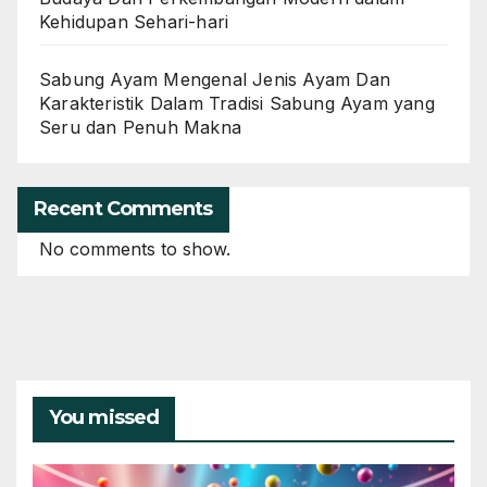
Kehidupan Sehari-hari
Sabung Ayam Mengenal Jenis Ayam Dan
Karakteristik Dalam Tradisi Sabung Ayam yang
Seru dan Penuh Makna
Recent Comments
No comments to show.
You missed