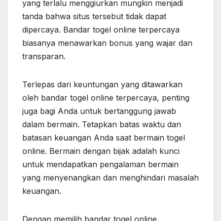
yang terlalu menggiurkan mungkin menjadi
tanda bahwa situs tersebut tidak dapat
dipercaya. Bandar togel online terpercaya
biasanya menawarkan bonus yang wajar dan
transparan.
Terlepas dari keuntungan yang ditawarkan
oleh bandar togel online terpercaya, penting
juga bagi Anda untuk bertanggung jawab
dalam bermain. Tetapkan batas waktu dan
batasan keuangan Anda saat bermain togel
online. Bermain dengan bijak adalah kunci
untuk mendapatkan pengalaman bermain
yang menyenangkan dan menghindari masalah
keuangan.
Dengan memilih bandar togel online