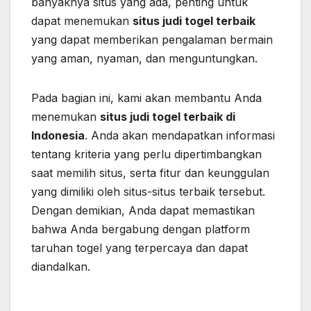
banyaknya situs yang ada, penting untuk
dapat menemukan
situs judi togel terbaik
yang dapat memberikan pengalaman bermain
yang aman, nyaman, dan menguntungkan.
Pada bagian ini, kami akan membantu Anda
menemukan
situs judi togel terbaik di
Indonesia
. Anda akan mendapatkan informasi
tentang kriteria yang perlu dipertimbangkan
saat memilih situs, serta fitur dan keunggulan
yang dimiliki oleh situs-situs terbaik tersebut.
Dengan demikian, Anda dapat memastikan
bahwa Anda bergabung dengan platform
taruhan togel yang terpercaya dan dapat
diandalkan.