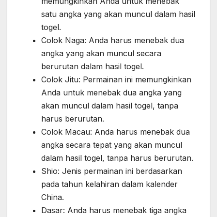
memungkinkan Anda untuk menebak
satu angka yang akan muncul dalam hasil
togel.
Colok Naga: Anda harus menebak dua
angka yang akan muncul secara
berurutan dalam hasil togel.
Colok Jitu: Permainan ini memungkinkan
Anda untuk menebak dua angka yang
akan muncul dalam hasil togel, tanpa
harus berurutan.
Colok Macau: Anda harus menebak dua
angka secara tepat yang akan muncul
dalam hasil togel, tanpa harus berurutan.
Shio: Jenis permainan ini berdasarkan
pada tahun kelahiran dalam kalender
China.
Dasar: Anda harus menebak tiga angka