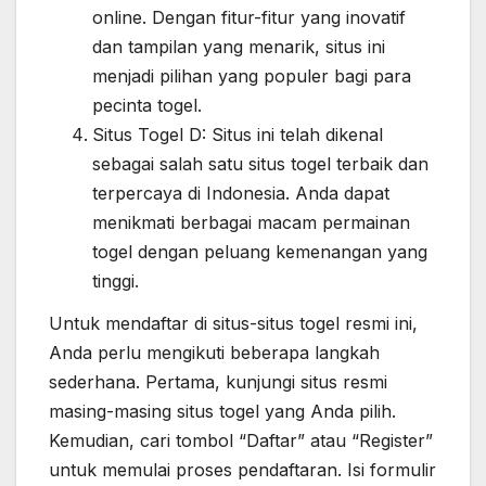
online. Dengan fitur-fitur yang inovatif
dan tampilan yang menarik, situs ini
menjadi pilihan yang populer bagi para
pecinta togel.
Situs Togel D: Situs ini telah dikenal
sebagai salah satu situs togel terbaik dan
terpercaya di Indonesia. Anda dapat
menikmati berbagai macam permainan
togel dengan peluang kemenangan yang
tinggi.
Untuk mendaftar di situs-situs togel resmi ini,
Anda perlu mengikuti beberapa langkah
sederhana. Pertama, kunjungi situs resmi
masing-masing situs togel yang Anda pilih.
Kemudian, cari tombol “Daftar” atau “Register”
untuk memulai proses pendaftaran. Isi formulir