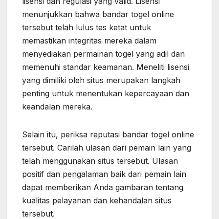
lisensi dan regulasi yang valid. Lisensi
menunjukkan bahwa bandar togel online
tersebut telah lulus tes ketat untuk
memastikan integritas mereka dalam
menyediakan permainan togel yang adil dan
memenuhi standar keamanan. Meneliti lisensi
yang dimiliki oleh situs merupakan langkah
penting untuk menentukan kepercayaan dan
keandalan mereka.
Selain itu, periksa reputasi bandar togel online
tersebut. Carilah ulasan dari pemain lain yang
telah menggunakan situs tersebut. Ulasan
positif dan pengalaman baik dari pemain lain
dapat memberikan Anda gambaran tentang
kualitas pelayanan dan kehandalan situs
tersebut.