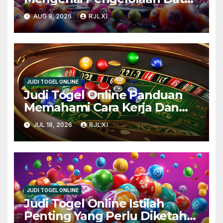
Dan Informasi Digital yang
AUG 9, 2026
RJLXI
Mudah Dipahami
JUDI TOGEL ONLINE
Judi Togel Online Panduan
Memahami Cara Kerja Dan
Aturan Dasar Dengan Mudah
JUL 18, 2026
RJLXI
dan Seru
JUDI TOGEL ONLINE
Judi Togel Online Istilah
Penting Yang Perlu Diketahui