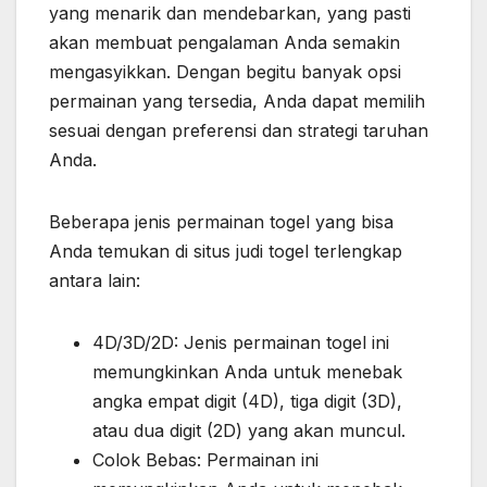
yang menarik dan mendebarkan, yang pasti
akan membuat pengalaman Anda semakin
mengasyikkan. Dengan begitu banyak opsi
permainan yang tersedia, Anda dapat memilih
sesuai dengan preferensi dan strategi taruhan
Anda.
Beberapa jenis permainan togel yang bisa
Anda temukan di situs judi togel terlengkap
antara lain:
4D/3D/2D: Jenis permainan togel ini
memungkinkan Anda untuk menebak
angka empat digit (4D), tiga digit (3D),
atau dua digit (2D) yang akan muncul.
Colok Bebas: Permainan ini