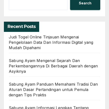
Search
Recent Posts
Judi Togel Online Tinjauan Mengenai
Pengelolaan Data Dan Informasi Digital yang
Mudah Dipahami
Sabung Ayam Mengenal Sejarah Dan
Perkembangannya Di Berbagai Daerah dengan
Asyiknya
Sabung Ayam Panduan Memahami Tradisi Dan
Aturan Dasar Pertandingan untuk Pemula
dengan Tips Praktis
Sabung Ayam Informasi Lengkap Tentang