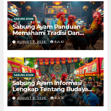
SABUNG AYAM
Sabung Ayam Panduan
Memahami Tradisi Dan
Aturan Dasar Pertandingan
AUGUST 7, 2026
RJLXI
untuk Pemula dengan Tips
Praktis
SABUNG AYAM
Sabung Ayam Informasi
Lengkap Tentang Budaya
Dan Perkembangan Modern
AUGUST 6, 2026
RJLXI
dalam Kehidupan Sehari-hari