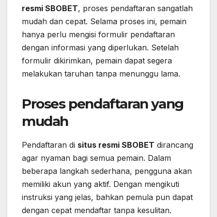
resmi SBOBET
, proses pendaftaran sangatlah
mudah dan cepat. Selama proses ini, pemain
hanya perlu mengisi formulir pendaftaran
dengan informasi yang diperlukan. Setelah
formulir dikirimkan, pemain dapat segera
melakukan taruhan tanpa menunggu lama.
Proses pendaftaran yang
mudah
Pendaftaran di
situs resmi SBOBET
dirancang
agar nyaman bagi semua pemain. Dalam
beberapa langkah sederhana, pengguna akan
memiliki akun yang aktif. Dengan mengikuti
instruksi yang jelas, bahkan pemula pun dapat
dengan cepat mendaftar tanpa kesulitan.