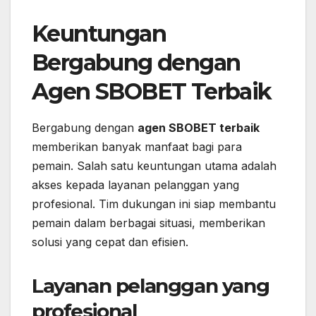
Keuntungan
Bergabung dengan
Agen SBOBET Terbaik
Bergabung dengan
agen SBOBET terbaik
memberikan banyak manfaat bagi para
pemain. Salah satu keuntungan utama adalah
akses kepada layanan pelanggan yang
profesional. Tim dukungan ini siap membantu
pemain dalam berbagai situasi, memberikan
solusi yang cepat dan efisien.
Layanan pelanggan yang
profesional