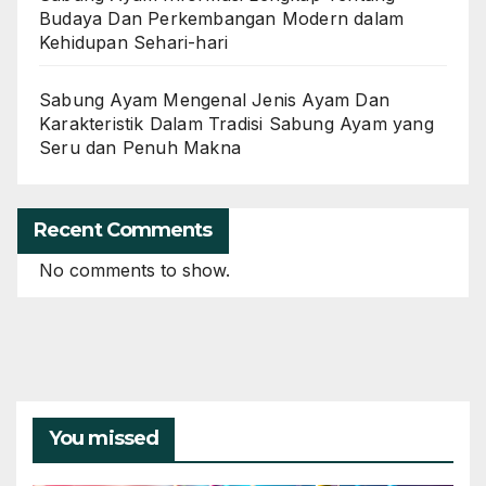
Budaya Dan Perkembangan Modern dalam
Kehidupan Sehari-hari
Sabung Ayam Mengenal Jenis Ayam Dan
Karakteristik Dalam Tradisi Sabung Ayam yang
Seru dan Penuh Makna
Recent Comments
No comments to show.
You missed