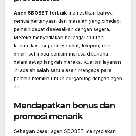
Agen SBOBET terbaik
memastikan bahwa
semua pertanyaan dan masalah yang dihadapi
pemain dapat diselesaikan dengan segera.
Mereka menyediakan berbagai saluran
komunikasi, seperti live chat, telepon, dan
email, sehingga pemain merasa didukung
dalam setiap langkah mereka. Kualitas layanan
ini adalah salah satu alasan mengapa para
pemain memilih untuk bergabung dengan agen
ini.
Mendapatkan bonus dan
promosi menarik
Sebagian besar agen SBOBET menyediakan