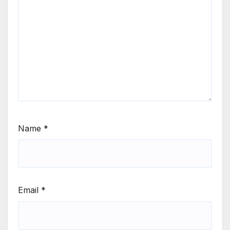
Name
*
Email
*