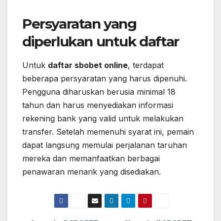
Persyaratan yang
diperlukan untuk daftar
Untuk
daftar sbobet online
, terdapat
beberapa persyaratan yang harus dipenuhi.
Pengguna diharuskan berusia minimal 18
tahun dan harus menyediakan informasi
rekening bank yang valid untuk melakukan
transfer. Setelah memenuhi syarat ini, pemain
dapat langsung memulai perjalanan taruhan
mereka dan memanfaatkan berbagai
penawaran menarik yang disediakan.