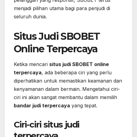
menjadi pilihan utama bagi para penjudi di
seluruh dunia.
Situs Judi SBOBET
Online Terpercaya
Ketika mencari
situs judi SBOBET online
terpercaya
, ada beberapa ciri yang perlu
diperhatikan untuk memastikan keamanan dan
kenyamanan dalam bermain. Mengetahui ciri-
ciri ini akan sangat membantu dalam memilih
bandar judi terpercaya
yang tepat.
Ciri-ciri situs judi
terpercaya