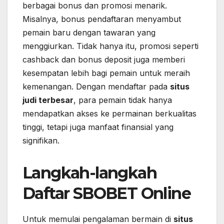
berbagai bonus dan promosi menarik.
Misalnya, bonus pendaftaran menyambut
pemain baru dengan tawaran yang
menggiurkan. Tidak hanya itu, promosi seperti
cashback dan bonus deposit juga memberi
kesempatan lebih bagi pemain untuk meraih
kemenangan. Dengan mendaftar pada
situs
judi terbesar
, para pemain tidak hanya
mendapatkan akses ke permainan berkualitas
tinggi, tetapi juga manfaat finansial yang
signifikan.
Langkah-langkah
Daftar SBOBET Online
Untuk memulai pengalaman bermain di
situs