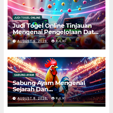
JUDI TOGEL ONLINE
Judi Togel Online Tinjauan
Mengenai Pengelolaan Data
Dan Informasi Digital yang
AUGUST 9, 2026
RJLXI
Mudah Dipahami
SABUNG AYAM
Sabung Ayam Mengenal
Sejarah Dan
Perkembangannya Di
AUGUST 8, 2026
RJLXI
Berbagai Daerah dengan
Asyiknya