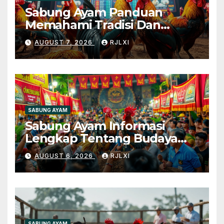
Sabung Ayam Panduan
Memahami Tradisi Dan
Aturan Dasar Pertandingan
AUGUST 7, 2026
RJLXI
untuk Pemula dengan Tips
Praktis
SABUNG AYAM
Sabung Ayam Informasi
Lengkap Tentang Budaya
Dan Perkembangan Modern
AUGUST 6, 2026
RJLXI
dalam Kehidupan Sehari-hari
SABUNG AYAM