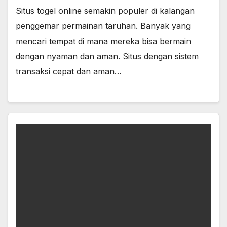
Situs togel online semakin populer di kalangan
penggemar permainan taruhan. Banyak yang
mencari tempat di mana mereka bisa bermain
dengan nyaman dan aman. Situs dengan sistem
transaksi cepat dan aman…