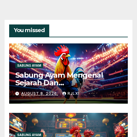
You missed
SABUNG AYAM
Sabung Ayam Mengenal
Sejarah Dan
Perkembangannya Di
AUGUST 8, 2026
RJLXI
Berbagai Daerah dengan
Asyiknya
SABUNG AYAM