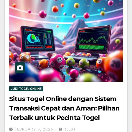
JUDI TOGEL ONLINE
Situs Togel Online dengan Sistem
Transaksi Cepat dan Aman: Pilihan
Terbaik untuk Pecinta Togel
FEBRUARY 6, 2025
RJLXI