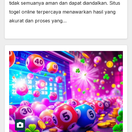
tidak semuanya aman dan dapat diandalkan. Situs
togel online terpercaya menawarkan hasil yang
akurat dan proses yang…