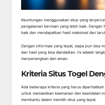
Keuntungan menggunakan situs yang terpercay
pengalaman bermain yang lebih baik. Dengan h
baik dan mendapatkan hasil maksimal dari tar
Dengan informasi yang tepat, siapa pun bisa
dan hasil yang bisa diandalkan. Ini adalah la
menyenangkan dan aman.
Kriteria Situs Togel De
Ada beberapa kriteria yang harus diperhatikan s
untuk memastikan keamanan dan keandalan info
membantu dalam memilih situs yang tepat.