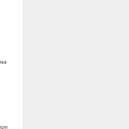
bisa
elum