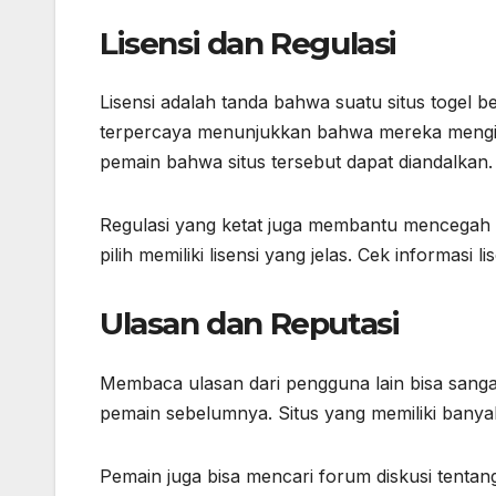
Lisensi dan Regulasi
Lisensi adalah tanda bahwa suatu situs togel ber
terpercaya menunjukkan bahwa mereka mengiku
pemain bahwa situs tersebut dapat diandalkan.
Regulasi yang ketat juga membantu mencegah
pilih memiliki lisensi yang jelas. Cek informasi
Ulasan dan Reputasi
Membaca ulasan dari pengguna lain bisa sang
pemain sebelumnya. Situs yang memiliki banyak 
Pemain juga bisa mencari forum diskusi tentang