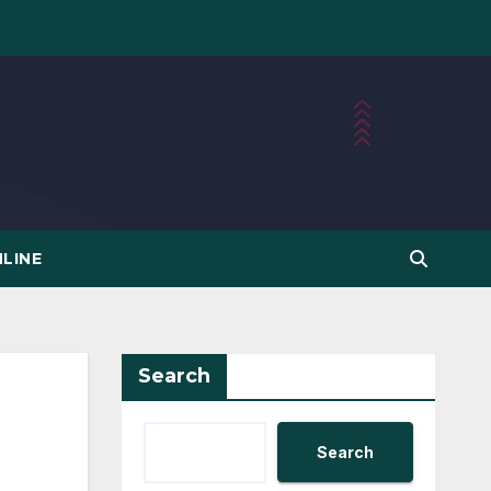
LINE
Search
Search