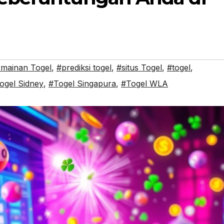
mainan Togel
,
#prediksi togel
,
#situs Togel
,
#togel
,
ogel Sidney
,
#Togel Singapura
,
#Togel WLA