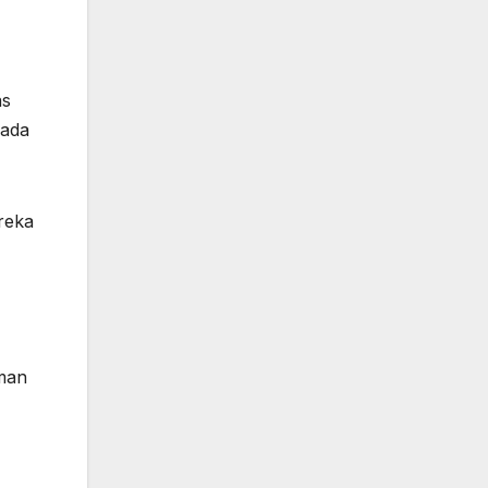
as
pada
reka
aman