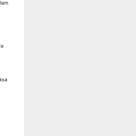
alam
ya
iksa