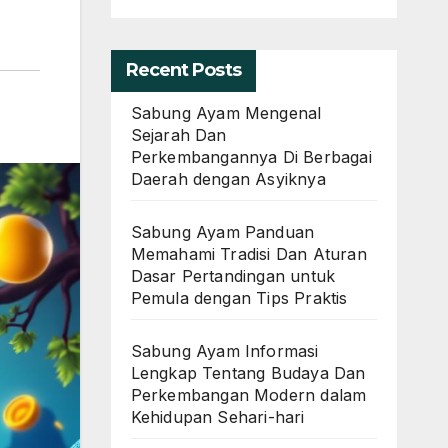
Recent Posts
Sabung Ayam Mengenal
Sejarah Dan
Perkembangannya Di Berbagai
Daerah dengan Asyiknya
Sabung Ayam Panduan
Memahami Tradisi Dan Aturan
Dasar Pertandingan untuk
Pemula dengan Tips Praktis
Sabung Ayam Informasi
Lengkap Tentang Budaya Dan
Perkembangan Modern dalam
Kehidupan Sehari-hari