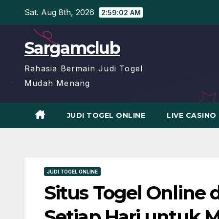
Skip
Sat. Aug 8th, 2026
2:59:03 AM
to
content
Sargamclub
Rahasia Bermain Judi Togel
Mudah Menang
JUDI TOGEL ONLINE
LIVE CASINO
JUDI TOGEL ONLINE
Situs Togel Online 
Setiap Hari untuk