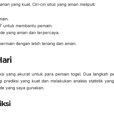
anan yang kuat. Ciri-ciri situs yang aman meliputi:
main.
4/7 untuk membantu pemain.
de yang aman dan terpercaya.
bermain dengan lebih tenang dan aman.
Hari
ksi yang akurat untuk para pemain togel. Dua langkah pe
rediksi yang kuat dan melakukan analisis statistik yang t
tode yang saya gunakan.
ksi