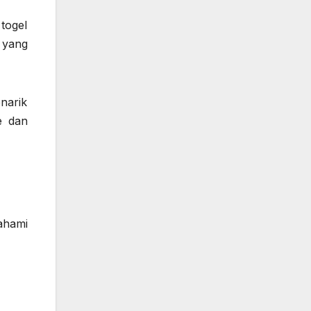
togel
 yang
narik
e dan
ahami