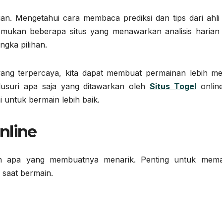
n. Mengetahui cara membaca prediksi dan tips dari ahli 
ukan beberapa situs yang menawarkan analisis harian
gka pilihan.
ang terpercaya, kita dapat membuat permainan lebih me
lusuri apa saja yang ditawarkan oleh
Situs Togel
onlin
 untuk bermain lebih baik.
nline
dan apa yang membuatnya menarik. Penting untuk mem
 saat bermain.