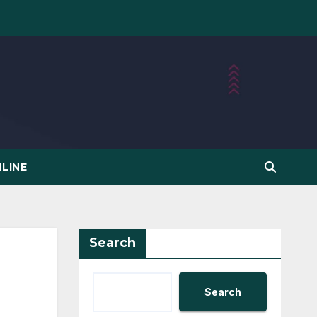
LINE
Search
Search