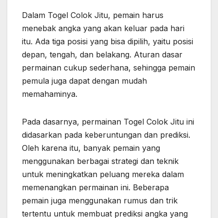
Dalam Togel Colok Jitu, pemain harus
menebak angka yang akan keluar pada hari
itu. Ada tiga posisi yang bisa dipilih, yaitu posisi
depan, tengah, dan belakang. Aturan dasar
permainan cukup sederhana, sehingga pemain
pemula juga dapat dengan mudah
memahaminya.
Pada dasarnya, permainan Togel Colok Jitu ini
didasarkan pada keberuntungan dan prediksi.
Oleh karena itu, banyak pemain yang
menggunakan berbagai strategi dan teknik
untuk meningkatkan peluang mereka dalam
memenangkan permainan ini. Beberapa
pemain juga menggunakan rumus dan trik
tertentu untuk membuat prediksi angka yang