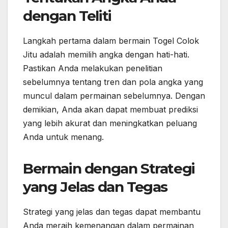
dengan Teliti
Langkah pertama dalam bermain Togel Colok
Jitu adalah memilih angka dengan hati-hati.
Pastikan Anda melakukan penelitian
sebelumnya tentang tren dan pola angka yang
muncul dalam permainan sebelumnya. Dengan
demikian, Anda akan dapat membuat prediksi
yang lebih akurat dan meningkatkan peluang
Anda untuk menang.
Bermain dengan Strategi
yang Jelas dan Tegas
Strategi yang jelas dan tegas dapat membantu
Anda meraih kemenangan dalam permainan