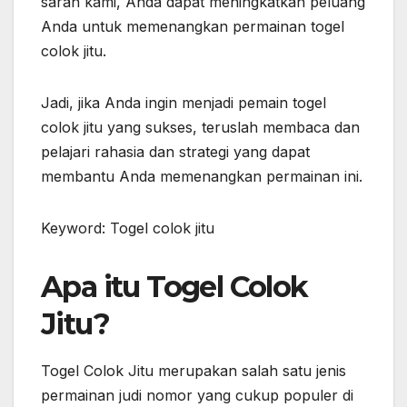
saran kami, Anda dapat meningkatkan peluang
Anda untuk memenangkan permainan togel
colok jitu.
Jadi, jika Anda ingin menjadi pemain togel
colok jitu yang sukses, teruslah membaca dan
pelajari rahasia dan strategi yang dapat
membantu Anda memenangkan permainan ini.
Keyword: Togel colok jitu
Apa itu Togel Colok
Jitu?
Togel Colok Jitu merupakan salah satu jenis
permainan judi nomor yang cukup populer di