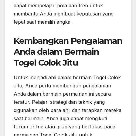
dapat mempelajari pola dan tren untuk
membantu Anda membuat keputusan yang
tepat saat memilih angka.
Kembangkan Pengalaman
Anda dalam Bermain
Togel Colok Jitu
Untuk menjadi ahli dalam bermain Togel Colok
Jitu, Anda perlu membangun pengalaman
Anda dalam bermain permainan ini secara
teratur. Pelajari strategi dan teknik yang
digunakan oleh para ahli dan terapkan mereka
saat bermain. Anda juga dapat mengikuti
forum online atau grup yang berfokus pada
permainan Togel Colok Jitu untuk