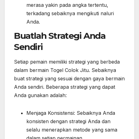
merasa yakin pada angka tertentu,
terkadang sebaiknya mengikuti naluri
Anda.
Buatlah Strategi Anda
Sendiri
Setiap pemain memiliki strategi yang berbeda
dalam bermain Togel Colok Jitu. Sebaiknya
buat strategi yang sesuai dengan gaya bermain
Anda sendiri. Beberapa strategi yang dapat
Anda gunakan adalah:
Menjaga Konsistensi: Sebaiknya Anda
konsisten dengan strategi Anda dan
selalu menerapkan metode yang sama
dalam setiap permainan.