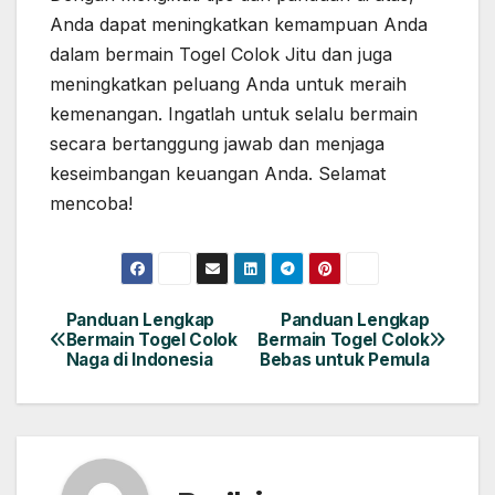
Anda dapat meningkatkan kemampuan Anda
dalam bermain Togel Colok Jitu dan juga
meningkatkan peluang Anda untuk meraih
kemenangan. Ingatlah untuk selalu bermain
secara bertanggung jawab dan menjaga
keseimbangan keuangan Anda. Selamat
mencoba!
Panduan Lengkap
Panduan Lengkap
Post
Bermain Togel Colok
Bermain Togel Colok
Naga di Indonesia
Bebas untuk Pemula
navigation