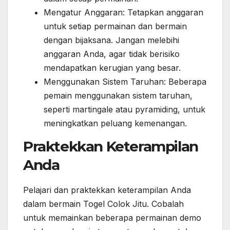
Mengatur Anggaran: Tetapkan anggaran
untuk setiap permainan dan bermain
dengan bijaksana. Jangan melebihi
anggaran Anda, agar tidak berisiko
mendapatkan kerugian yang besar.
Menggunakan Sistem Taruhan: Beberapa
pemain menggunakan sistem taruhan,
seperti martingale atau pyramiding, untuk
meningkatkan peluang kemenangan.
Praktekkan Keterampilan
Anda
Pelajari dan praktekkan keterampilan Anda
dalam bermain Togel Colok Jitu. Cobalah
untuk memainkan beberapa permainan demo