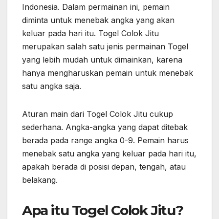
Indonesia. Dalam permainan ini, pemain
diminta untuk menebak angka yang akan
keluar pada hari itu. Togel Colok Jitu
merupakan salah satu jenis permainan Togel
yang lebih mudah untuk dimainkan, karena
hanya mengharuskan pemain untuk menebak
satu angka saja.
Aturan main dari Togel Colok Jitu cukup
sederhana. Angka-angka yang dapat ditebak
berada pada range angka 0-9. Pemain harus
menebak satu angka yang keluar pada hari itu,
apakah berada di posisi depan, tengah, atau
belakang.
Apa itu Togel Colok Jitu?