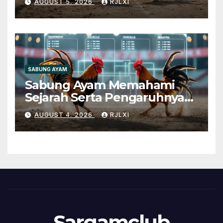
AUGUST 5, 2026
RJLXI
yang Seru dan Penuh Makna
SABUNG AYAM
Sabung Ayam Memahami
Sejarah Serta Pengaruhnya
Dalam Masyarakat: Tradisi
AUGUST 4, 2026
RJLXI
dan Dampaknya Hari Ini
Sargamclub