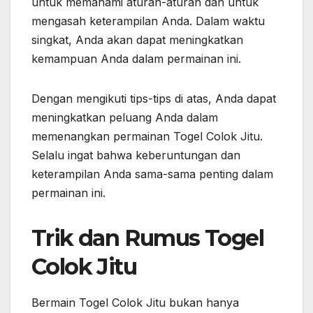
untuk memahami aturan-aturan dan untuk
mengasah keterampilan Anda. Dalam waktu
singkat, Anda akan dapat meningkatkan
kemampuan Anda dalam permainan ini.
Dengan mengikuti tips-tips di atas, Anda dapat
meningkatkan peluang Anda dalam
memenangkan permainan Togel Colok Jitu.
Selalu ingat bahwa keberuntungan dan
keterampilan Anda sama-sama penting dalam
permainan ini.
Trik dan Rumus Togel
Colok Jitu
Bermain Togel Colok Jitu bukan hanya