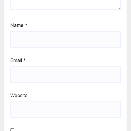
Name
*
Email
*
Website