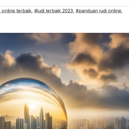
i online terbaik
,
#judi terbaik 2023
,
#panduan judi online
,