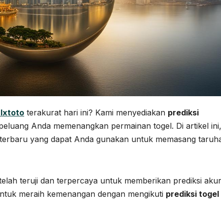
lxtoto
terakurat hari ini? Kami menyediakan
prediksi
eluang Anda memenangkan permainan togel. Di artikel ini
terbaru yang dapat Anda gunakan untuk memasang taruh
elah teruji dan terpercaya untuk memberikan prediksi akur
 untuk meraih kemenangan dengan mengikuti
prediksi togel