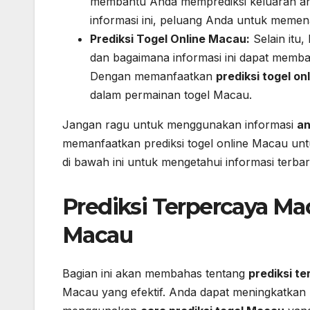
membantu Anda memprediksi keluaran a
informasi ini, peluang Anda untuk memen
Prediksi Togel Online Macau:
Selain itu
dan bagaimana informasi ini dapat memb
Dengan memanfaatkan
prediksi togel o
dalam permainan togel Macau.
Jangan ragu untuk menggunakan informasi
an
memanfaatkan prediksi togel online Macau un
di bawah ini untuk mengetahui informasi terba
Prediksi Terpercaya Ma
Macau
Bagian ini akan membahas tentang
prediksi t
Macau yang efektif. Anda dapat meningkatka