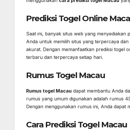
menggunakan
cara prediksi togel Macau
yang
Prediksi Togel Online Mac
Saat ini, banyak situs web yang menyediakan 
Anda untuk memilih situs yang terpercaya dan 
akurat. Dengan memanfaatkan prediksi togel o
terbaru dan terpercaya setiap hari.
Rumus Togel Macau
Rumus togel Macau
dapat membantu Anda dala
rumus yang umum digunakan adalah rumus 4D
Dengan menggunakan rumus ini, Anda dapat me
Cara Prediksi Togel Macau