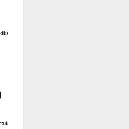
iksi.
l
ntuk