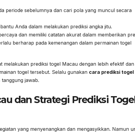
da periode sebelumnya dan cari pola yang muncul secara
antu Anda dalam melakukan prediksi angka jitu.
rpercaya dan memiliki catatan akurat dalam memberikan pred
terlalu berharap pada kemenangan dalam permainan togel
t melakukan prediksi togel Macau dengan lebih efektif dan
ainan togel tersebut. Selalu gunakan
cara prediksi togel
 tanggung jawab.
u dan Strategi Prediksi Toge
 kegiatan yang menyenangkan dan mengasyikkan. Namun u