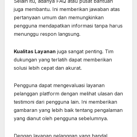
Selain itu, adanya FAQ atau pusat bantuan
juga membantu. Ini memberikan jawaban atas
pertanyaan umum dan memungkinkan
pengguna mendapatkan informasi tanpa harus
menunggu respon langsung.
Kualitas Layanan
juga sangat penting. Tim
dukungan yang terlatih dapat memberikan
solusi lebih cepat dan akurat.
Pengguna dapat mengevaluasi layanan
pelanggan platform dengan melihat ulasan dan
testimoni dari pengguna lain. Ini memberikan
gambaran yang lebih baik tentang pengalaman
yang dianut oleh pengguna sebelumnya.
Dengan layanan pelanggan yang handal,