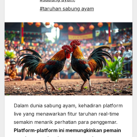
#taruhan sabung ayam
Dalam dunia sabung ayam, kehadiran platform
live yang menawarkan fitur taruhan real-time
semakin menarik perhatian para penggemar.
Platform-platform ini memungkinkan pemain