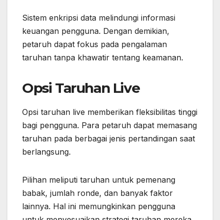
Sistem enkripsi data melindungi informasi
keuangan pengguna. Dengan demikian,
petaruh dapat fokus pada pengalaman
taruhan tanpa khawatir tentang keamanan.
Opsi Taruhan Live
Opsi taruhan live memberikan fleksibilitas tinggi
bagi pengguna. Para petaruh dapat memasang
taruhan pada berbagai jenis pertandingan saat
berlangsung.
Pilihan meliputi taruhan untuk pemenang
babak, jumlah ronde, dan banyak faktor
lainnya. Hal ini memungkinkan pengguna
untuk menyesuaikan strategi taruhan mereka