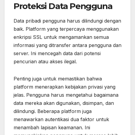
Proteksi Data Pengguna
Data pribadi pengguna harus dilindungi dengan
baik. Platform yang terpercaya menggunakan
enkripsi SSL untuk mengamankan semua
informasi yang ditransfer antara pengguna dan
server. Ini mencegah data dari potensi
pencurian atau akses ilegal.
Penting juga untuk memastikan bahwa
platform menerapkan kebijakan privasi yang
jelas. Pengguna harus mengetahui bagaimana
data mereka akan digunakan, disimpan, dan
dilindungi. Beberapa platform juga
menawarkan autentikasi dua faktor untuk
menambah lapisan keamanan. Ini