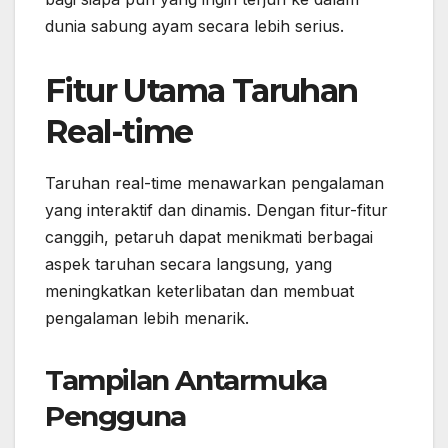
dunia sabung ayam secara lebih serius.
Fitur Utama Taruhan
Real-time
Taruhan real-time menawarkan pengalaman
yang interaktif dan dinamis. Dengan fitur-fitur
canggih, petaruh dapat menikmati berbagai
aspek taruhan secara langsung, yang
meningkatkan keterlibatan dan membuat
pengalaman lebih menarik.
Tampilan Antarmuka
Pengguna