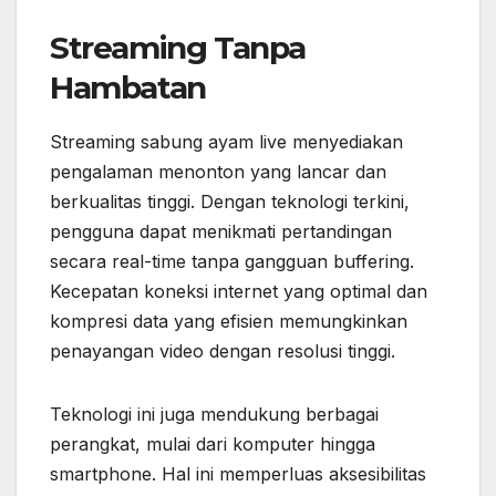
Streaming Tanpa
Hambatan
Streaming sabung ayam live menyediakan
pengalaman menonton yang lancar dan
berkualitas tinggi. Dengan teknologi terkini,
pengguna dapat menikmati pertandingan
secara real-time tanpa gangguan buffering.
Kecepatan koneksi internet yang optimal dan
kompresi data yang efisien memungkinkan
penayangan video dengan resolusi tinggi.
Teknologi ini juga mendukung berbagai
perangkat, mulai dari komputer hingga
smartphone. Hal ini memperluas aksesibilitas