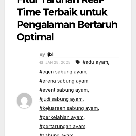
Time Terbaik untuk
Pengalaman Bertaruh
Optimal
By
rjlxi
#adu ayam
,
JAN 29, 2025
#agen sabung ayam
,
#arena sabung ayam
,
#event sabung ayam
,
#judi sabung ayam
,
#kejuaraan sabung ayam
,
#perkelahian ayam
,
#pertarungan ayam
,
#sabung ayam
,