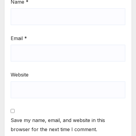
Name
*
Email
*
Website
Save my name, email, and website in this
browser for the next time I comment.