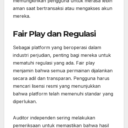
memungkinkan pengguna untuk merasa lebih
aman saat bertransaksi atau mengakses akun
mereka.
Fair Play dan Regulasi
Sebagai platform yang beroperasi dalam
industri perjudian, penting bagi mereka untuk
mematuhi regulasi yang ada. Fair play
menjamin bahwa semua permainan dijalankan
secara adil dan transparan. Pengguna harus
mencari lisensi resmi yang menunjukkan
bahwa platform telah memenuhi standar yang
diperlukan.
Auditor independen sering melakukan
pemeriksaan untuk memastikan bahwa hasil