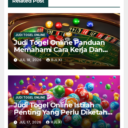
Related Post
JUDI TOGEL ONLINE
Judi Togel Online Panduan
Memahami Cara Kerja Dan
Aturan Dasar Dengan Mudah
JUL 18, 2026
RJLXI
dan Seru
JUDI TOGEL ONLINE
Judi Togel Online Istilah
Penting Yang Perlu Diketahui
Pemula Agar Mudah
JUL 17, 2026
RJLXI
Memahami Cara Bermain