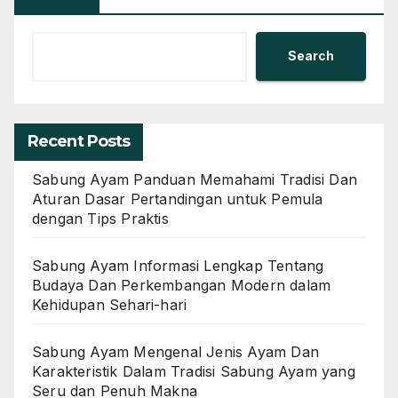
Search
Recent Posts
Sabung Ayam Panduan Memahami Tradisi Dan
Aturan Dasar Pertandingan untuk Pemula
dengan Tips Praktis
Sabung Ayam Informasi Lengkap Tentang
Budaya Dan Perkembangan Modern dalam
Kehidupan Sehari-hari
Sabung Ayam Mengenal Jenis Ayam Dan
Karakteristik Dalam Tradisi Sabung Ayam yang
Seru dan Penuh Makna