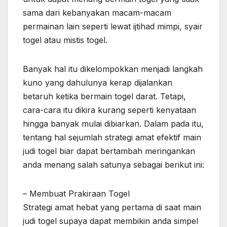
sama dari kebanyakan macam-macam
permainan lain seperti lewat ijtihad mimpi, syair
togel atau mistis togel.
Banyak hal itu dikelompokkan menjadi langkah
kuno yang dahulunya kerap dijalankan
betaruh ketika bermain togel darat. Tetapi,
cara-cara itu dikira kurang seperti kenyataan
hingga banyak mulai dibiarkan. Dalam pada itu,
tentang hal sejumlah strategi amat efektif main
judi togel biar dapat bertambah meringankan
anda menang salah satunya sebagai berikut ini:
– Membuat Prakiraan Togel
Strategi amat hebat yang pertama di saat main
judi togel supaya dapat membikin anda simpel