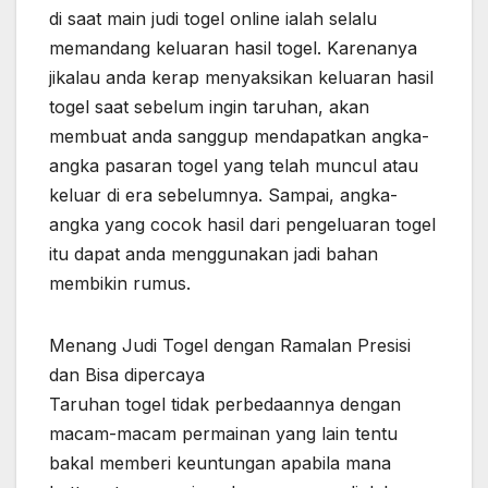
di saat main judi togel online ialah selalu
memandang keluaran hasil togel. Karenanya
jikalau anda kerap menyaksikan keluaran hasil
togel saat sebelum ingin taruhan, akan
membuat anda sanggup mendapatkan angka-
angka pasaran togel yang telah muncul atau
keluar di era sebelumnya. Sampai, angka-
angka yang cocok hasil dari pengeluaran togel
itu dapat anda menggunakan jadi bahan
membikin rumus.
Menang Judi Togel dengan Ramalan Presisi
dan Bisa dipercaya
Taruhan togel tidak perbedaannya dengan
macam-macam permainan yang lain tentu
bakal memberi keuntungan apabila mana