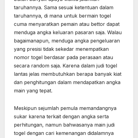
taruhannya. Sama sesuai ketentuan dalam
taruhannya, di mana untuk bermain togel
cuma menyaratkan pemain atau bettor dapat
menduga angka keluaran pasaran saja. Walau
bagaimanapun, menduga angka pengeluaran
yang presisi tidak sekedar menempatkan
nomor togel berdasar pada perasaan atau
secara random saja. Karena dalam judi togel
lantas jelas membutuhkan berapa banyak kiat
dan penghitungan dalam mendapatkan angka
main yang tepat.
Meskipun sejumlah pemula memandangnya
sukar karena terkait dengan angka serta
perhitungan, namun bahwasanya main judi
togel dengan cari kemenangan didalamnya