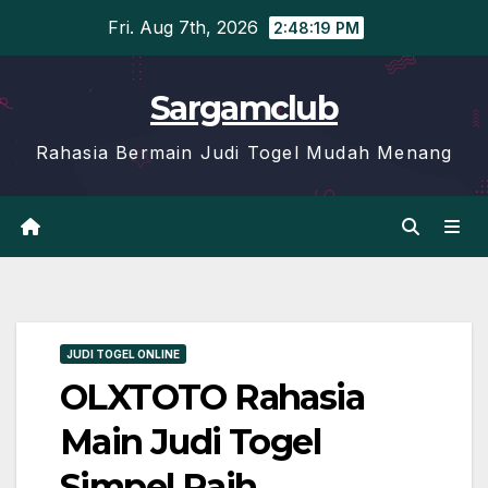
Skip
Fri. Aug 7th, 2026
2:48:20 PM
to
content
Sargamclub
Rahasia Bermain Judi Togel Mudah Menang
JUDI TOGEL ONLINE
OLXTOTO Rahasia
Main Judi Togel
Simpel Raih