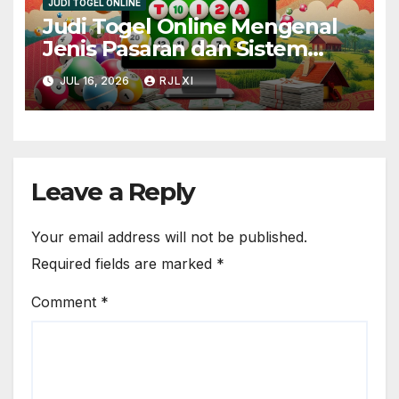
JUDI TOGEL ONLINE
Judi Togel Online Mengenal
Jenis Pasaran dan Sistem
Permainan dengan Mudah
JUL 16, 2026
RJLXI
dan Seru
Leave a Reply
Your email address will not be published.
Required fields are marked
*
Comment
*