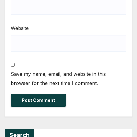
Website
Save my name, email, and website in this
browser for the next time I comment.
Search