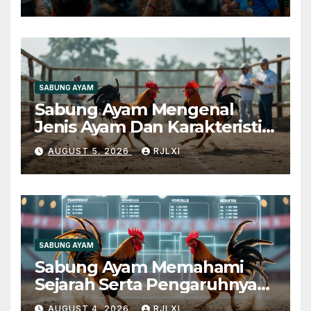
dalam Kehidupan Sehari-hari
SABUNG AYAM
Sabung Ayam Mengenal
Jenis Ayam Dan Karakteristik
Dalam Tradisi Sabung Ayam
AUGUST 5, 2026
RJLXI
yang Seru dan Penuh Makna
SABUNG AYAM
Sabung Ayam Memahami
Sejarah Serta Pengaruhnya
Dalam Masyarakat: Tradisi
AUGUST 4, 2026
RJLXI