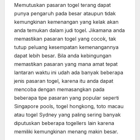
Memutuskan pasaran togel terang dapat
punya pengaruh pada besar ataupun tidak
kemungkinan kemenangan yang kelak akan
anda temukan dalam judi togel. Jikamana anda
memastikan pasaran togel yang cocok, tak
tutup peluang kesempatan kemenangannya
dapat lebih besar. Bila anda kebingungan
memastikan pasaran yang mana amat tepat
lantaran waktu ini udah ada banyak beberapa
jenis pasaran togel, karena itu anda dapat
mencoba dengan memasangkan pada
beberapa tipe pasaran yang popular seperti
Singapore pools, togel hongkong, toto macau
atau togel Sydney yang paling sering banyak
diputuskan beberapa togellers lain karena
memiliki kemungkinan menang makin besar.