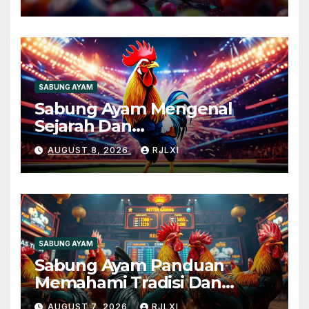
Mudah Dipahami
SABUNG AYAM
Sabung Ayam Mengenal
Sejarah Dan
Perkembangannya Di
AUGUST 8, 2026
RJLXI
Berbagai Daerah dengan
Asyiknya
SABUNG AYAM
Sabung Ayam Panduan
Memahami Tradisi Dan
Aturan Dasar Pertandingan
AUGUST 7, 2026
RJLXI