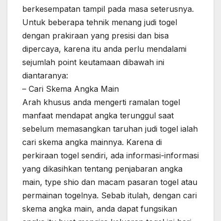
berkesempatan tampil pada masa seterusnya.
Untuk beberapa tehnik menang judi togel
dengan prakiraan yang presisi dan bisa
dipercaya, karena itu anda perlu mendalami
sejumlah point keutamaan dibawah ini
diantaranya:
– Cari Skema Angka Main
Arah khusus anda mengerti ramalan togel
manfaat mendapat angka terunggul saat
sebelum memasangkan taruhan judi togel ialah
cari skema angka mainnya. Karena di
perkiraan togel sendiri, ada informasi-informasi
yang dikasihkan tentang penjabaran angka
main, type shio dan macam pasaran togel atau
permainan togelnya. Sebab itulah, dengan cari
skema angka main, anda dapat fungsikan