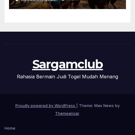
untuk Pemula dengan Tips
Praktis
Sargamclub
Rahasia Bermain Judi Togel Mudah Menang
Proudly powered by WordPress
|
Theme: Max News by
Themeansar
.
Home