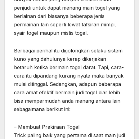
penjudi untuk dapat menang main togel yang
berlainan dari biasanya beberapa jenis
permainan lain seperti lewat tafsiran mimpi,
syair togel maupun mistis togel.
Berbagai perihal itu digolongkan selaku sistem
kuno yang dahulunya kerap dikerjakan
betaruh ketika bermain togel darat. Tapi, cara-
cara itu dipandang kurang nyata maka banyak
mulai ditinggal. Sedangkan, adapun beberapa
cara amat efektif bermain judi togel biar lebih
bisa mempermudah anda menang antara lain
sebagaimana berikut ini:
– Membuat Prakiraan Togel
Trick paling baik yang pertama di saat main judi