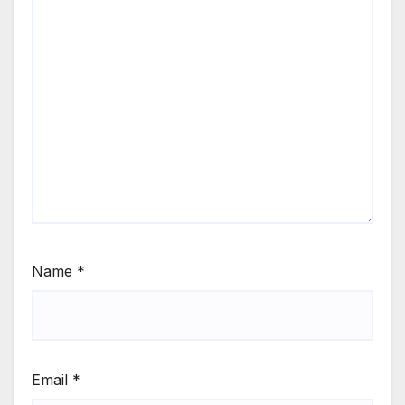
Name
*
Email
*