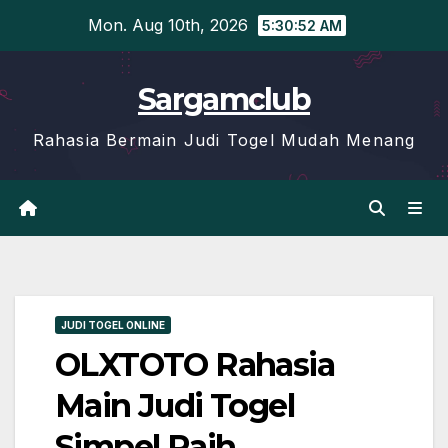
Skip
Mon. Aug 10th, 2026
5:30:53 AM
to
content
Sargamclub
Rahasia Bermain Judi Togel Mudah Menang
JUDI TOGEL ONLINE
OLXTOTO Rahasia
Main Judi Togel
Simpel Raih