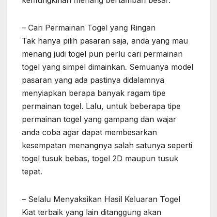
kemungkinan menang bertambah besar.
– Cari Permainan Togel yang Ringan
Tak hanya pilih pasaran saja, anda yang mau
menang judi togel pun perlu cari permainan
togel yang simpel dimainkan. Semuanya model
pasaran yang ada pastinya didalamnya
menyiapkan berapa banyak ragam tipe
permainan togel. Lalu, untuk beberapa tipe
permainan togel yang gampang dan wajar
anda coba agar dapat membesarkan
kesempatan menangnya salah satunya seperti
togel tusuk bebas, togel 2D maupun tusuk
tepat.
– Selalu Menyaksikan Hasil Keluaran Togel
Kiat terbaik yang lain ditanggung akan