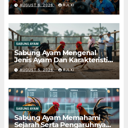
Dan Perkembangan Modern
AUGUST 6, 2026
RJLXI
dalam Kehidupan Sehari-hari
SABUNG AYAM
Sabung Ayam Mengenal
Jenis Ayam Dan Karakteristik
Dalam Tradisi Sabung Ayam
AUGUST 5, 2026
RJLXI
yang Seru dan Penuh Makna
SABUNG AYAM
Sabung Ayam Memahami
Sejarah Serta Pengaruhnya