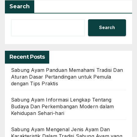
Search
Search
Recent Posts
Sabung Ayam Panduan Memahami Tradisi Dan
Aturan Dasar Pertandingan untuk Pemula
dengan Tips Praktis
Sabung Ayam Informasi Lengkap Tentang
Budaya Dan Perkembangan Modern dalam
Kehidupan Sehari-hari
Sabung Ayam Mengenal Jenis Ayam Dan
Karakteristik Dalam Tradisi Sabung Ayam yang