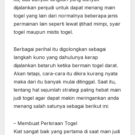
dijalankan penjudi untuk dapat menang main
togel yang lain dari normalnya beberapa jenis
permainan lain seperti lewat ijtihad mimpi, syair
togel maupun mistis togel.
Berbagai perihal itu digolongkan sebagai
langkah kuno yang dahulunya kerap
dijalankan betaruh ketika bermain togel darat.
Akan tetapi, cara-cara itu dikira kurang nyata
maka dari itu banyak mulai ditinggal. Saat itu,
tentang hal sejumlah strategi paling hebat main
judi togel agar dapat makin meringankan anda
menang salah satunya sebagai berikut ini:
– Membuat Perkiraan Togel
Kiat sangat baik yang pertama di saat main judi