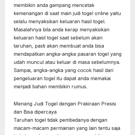
membikin anda gampang mencetak
kemenangan di saat main judi togel online yaitu
selalu menyaksikan keluaran hasil togel.
Masalahnya bila anda kerap menyaksikan
keluaran hasil togel saat sebelum akan
taruhan, pasti akan membuat anda bisa
mendapatkan angka-angka pasaran togel yang
udah muncul atau keluar di masa sebelumnya.
Sampai, angka-angka yang cocok hasil dari
pengeluaran togel itu dapat anda memakai
menjadi bahan membikin rumus.
Menang Judi Togel dengan Prakiraan Presisi
dan Bisa dipercaya
Taruhan togel tidak pembedanya dengan
macam-macam permainan yang lain tentu saja