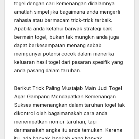
togel dengan cari kemenangan didalamnya
amatlah simpel jika bagaimana anda mengerti
rahasia atau bermacam trick-trick terbaik.
Apabila anda ketahui banyak strategi baik
bermain togel, bukan tak mungkin anda juga
dapat berkesempatan menang sebab
mempunyai potensi cocok dalam menerka
keluaran hasil togel dari pasaran spesifik yang
anda pasang dalam taruhan.
Berikut Trick Paling Mustajab Main Judi Togel
Agar Gampang Mendapatkan Kemenangan
Sukses memenangkan dalam taruhan togel tak
dikontrol oleh bagaimanakah cara anda
menempatkan nomor taruhan, tapi
darimanakah angka itu anda temukan. Karena
itu, ada banyak langkah yang banyak