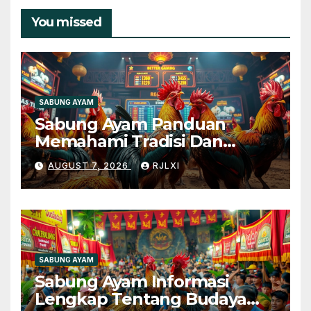
You missed
SABUNG AYAM
Sabung Ayam Panduan
Memahami Tradisi Dan
Aturan Dasar Pertandingan
AUGUST 7, 2026
RJLXI
untuk Pemula dengan Tips
Praktis
SABUNG AYAM
Sabung Ayam Informasi
Lengkap Tentang Budaya