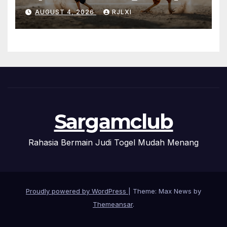
Dalam Masyarakat: Tradisi
AUGUST 4, 2026
RJLXI
dan Dampaknya Hari Ini
Sargamclub
Rahasia Bermain Judi Togel Mudah Menang
Proudly powered by WordPress
|
Theme: Max News by
Themeansar
.