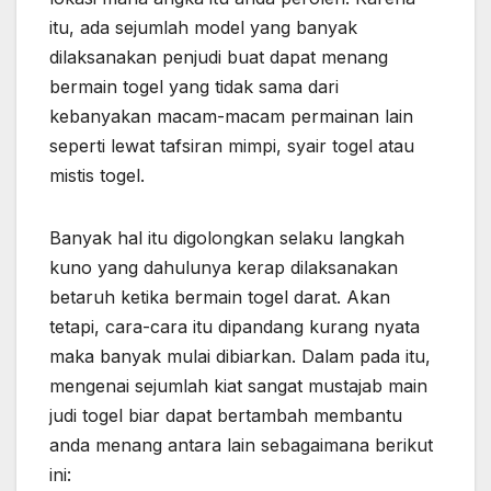
itu, ada sejumlah model yang banyak
dilaksanakan penjudi buat dapat menang
bermain togel yang tidak sama dari
kebanyakan macam-macam permainan lain
seperti lewat tafsiran mimpi, syair togel atau
mistis togel.
Banyak hal itu digolongkan selaku langkah
kuno yang dahulunya kerap dilaksanakan
betaruh ketika bermain togel darat. Akan
tetapi, cara-cara itu dipandang kurang nyata
maka banyak mulai dibiarkan. Dalam pada itu,
mengenai sejumlah kiat sangat mustajab main
judi togel biar dapat bertambah membantu
anda menang antara lain sebagaimana berikut
ini: