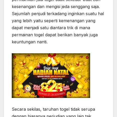
kesenangan dan mengisi jeda senggang saja.
Sejumlah penjudi terkadang inginkan suatu hal
yang lebih yaitu seperti kemenangan yang
dapat menjadi satu diantara trik di mana
permainan togel dapat berikan banyak juga
keuntungan nanti.
Secara sekilas, taruhan togel tidak serupa
dengan biasanya perjudian yang lain tak