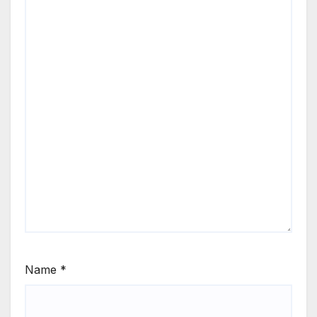
Name
*