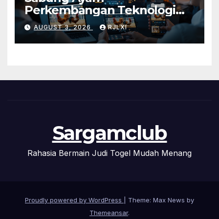
Perkembangan Teknologi
dan Perubahan di Era Digital
AUGUST 3, 2026
RJLXI
yang Membawa Inovasi Seru
Sargamclub
Rahasia Bermain Judi Togel Mudah Menang
Proudly powered by WordPress
|
Theme: Max News by
Themeansar
.