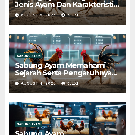
Jenis Ayam Dan Karakteristik
Dalam Tradisi Sabung Ayam
AUGUST 5, 2026
RJLXI
yang Seru dan Penuh Makna
SABUNG AYAM
Sabung Ayam Memahami
Sejarah Serta Pengaruhnya
Dalam Masyarakat: Tradisi
AUGUST 4, 2026
RJLXI
dan Dampaknya Hari Ini
SABUNG AYAM
Sabung Ayam