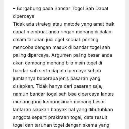
– Bergabung pada Bandar Togel Sah Dapat
dipercaya
Tidak ada strategi atau metode yang amat baik
dapat membuat anda ringan menang di dalam
dalam taruhan judi ogel kecuali penting
mencoba dengan masuk di bandar togel sah
paling dipercaya. Argumen paling besar anda
akan gampang menang bila main togel di
bandar sah serta dapat dipercaya sebab
jumlahnya beberapa jenis pasaran yang
disiapkan. Tidak hanya dari pasaran saja,
namun bandar togel sah bisa dipercaya lantas
menanggung kemungkinan menang besar
lantaran siapkan banyak hal yang dibutuhkan
anggota seperti prakiraan togel, data result
togel dan taruhan togel dengan skema yang