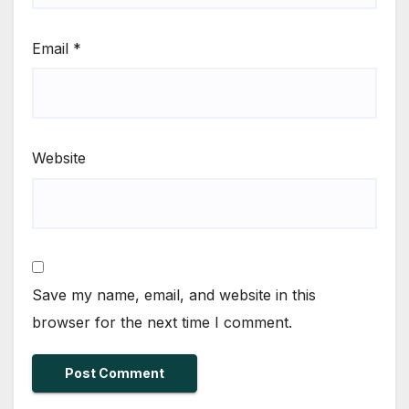
Email
*
Website
Save my name, email, and website in this
browser for the next time I comment.