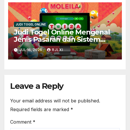
JUDI TOGEL ONLINE
Judi Togel Online Mengenal
Jenis Pasaran dan Sistem
Permainan dengan Mudah
JUL 16, 2026
RJLXI
dan Seru
Leave a Reply
Your email address will not be published.
Required fields are marked
*
Comment
*