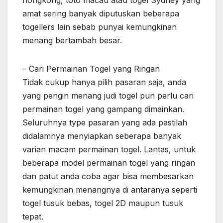
hongkong, toto macau atau togel Sydney yang
amat sering banyak diputuskan beberapa
togellers lain sebab punyai kemungkinan
menang bertambah besar.
– Cari Permainan Togel yang Ringan
Tidak cukup hanya pilih pasaran saja, anda
yang pengin menang judi togel pun perlu cari
permainan togel yang gampang dimainkan.
Seluruhnya type pasaran yang ada pastilah
didalamnya menyiapkan seberapa banyak
varian macam permainan togel. Lantas, untuk
beberapa model permainan togel yang ringan
dan patut anda coba agar bisa membesarkan
kemungkinan menangnya di antaranya seperti
togel tusuk bebas, togel 2D maupun tusuk
tepat.