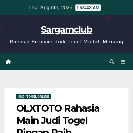
Skip
Thu. Aug 6th, 2026
1:53:44 AM
to
content
Sargamclub
Rahasia Bermain Judi Togel Mudah Menang
JUDI TOGEL ONLINE
OLXTOTO Rahasia
Main Judi Togel
Ringan Raih