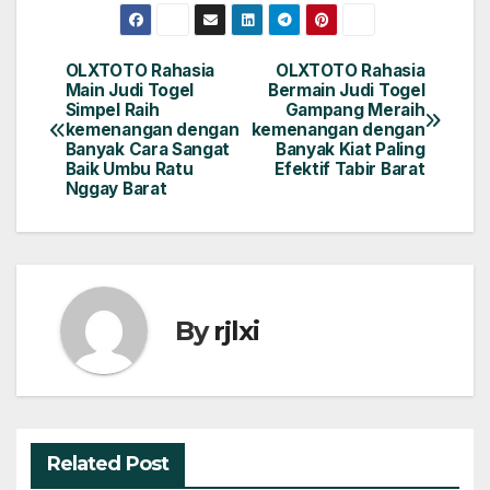
OLXTOTO Rahasia
OLXTOTO Rahasia
Post
Main Judi Togel
Bermain Judi Togel
Simpel Raih
Gampang Meraih
navigation
kemenangan dengan
kemenangan dengan
Banyak Cara Sangat
Banyak Kiat Paling
Baik Umbu Ratu
Efektif Tabir Barat
Nggay Barat
By
rjlxi
Related Post