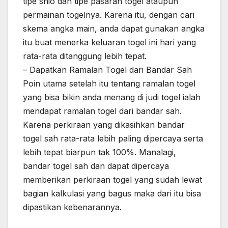
tipe shio dan tipe pasaran togel ataupun
permainan togelnya. Karena itu, dengan cari
skema angka main, anda dapat gunakan angka
itu buat menerka keluaran togel ini hari yang
rata-rata ditanggung lebih tepat.
– Dapatkan Ramalan Togel dari Bandar Sah
Poin utama setelah itu tentang ramalan togel
yang bisa bikin anda menang di judi togel ialah
mendapat ramalan togel dari bandar sah.
Karena perkiraan yang dikasihkan bandar
togel sah rata-rata lebih paling dipercaya serta
lebih tepat biarpun tak 100%. Manalagi,
bandar togel sah dan dapat dipercaya
memberikan perkiraan togel yang sudah lewat
bagian kalkulasi yang bagus maka dari itu bisa
dipastikan kebenarannya.