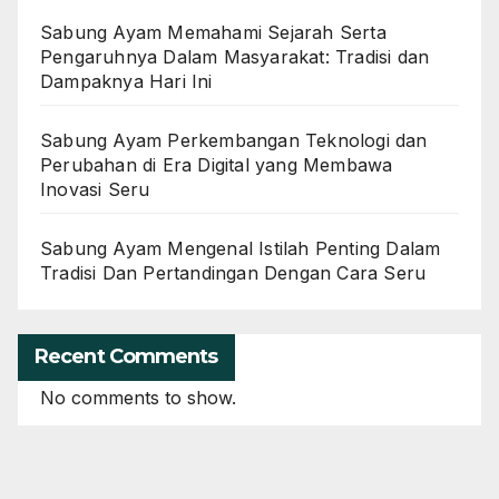
Sabung Ayam Memahami Sejarah Serta
Pengaruhnya Dalam Masyarakat: Tradisi dan
Dampaknya Hari Ini
Sabung Ayam Perkembangan Teknologi dan
Perubahan di Era Digital yang Membawa
Inovasi Seru
Sabung Ayam Mengenal Istilah Penting Dalam
Tradisi Dan Pertandingan Dengan Cara Seru
Recent Comments
No comments to show.