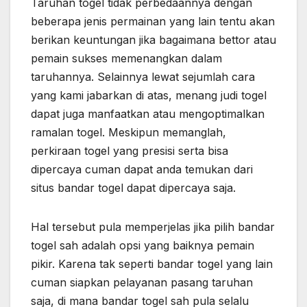
Taruhan togel tidak perbedaannya dengan
beberapa jenis permainan yang lain tentu akan
berikan keuntungan jika bagaimana bettor atau
pemain sukses memenangkan dalam
taruhannya. Selainnya lewat sejumlah cara
yang kami jabarkan di atas, menang judi togel
dapat juga manfaatkan atau mengoptimalkan
ramalan togel. Meskipun memanglah,
perkiraan togel yang presisi serta bisa
dipercaya cuman dapat anda temukan dari
situs bandar togel dapat dipercaya saja.
Hal tersebut pula memperjelas jika pilih bandar
togel sah adalah opsi yang baiknya pemain
pikir. Karena tak seperti bandar togel yang lain
cuman siapkan pelayanan pasang taruhan
saja, di mana bandar togel sah pula selalu