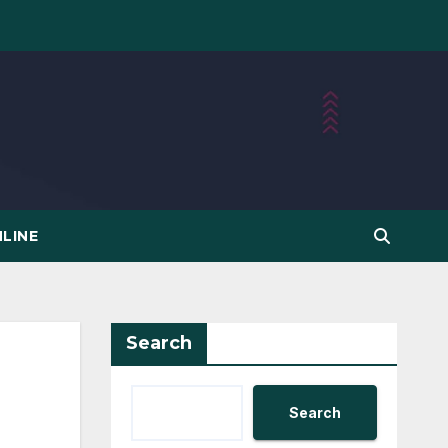
LINE
Search
Search