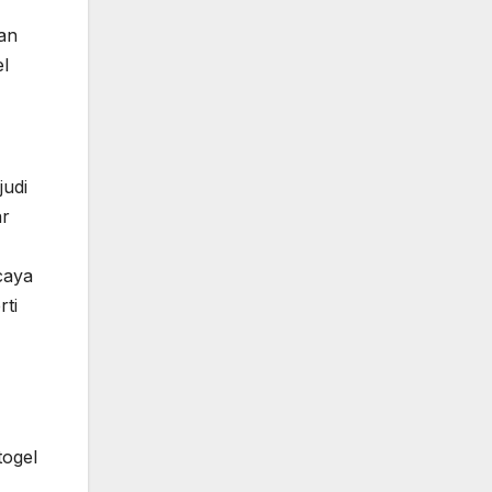
kan
l
judi
ar
caya
ti
togel