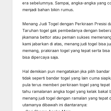
era sebelumnya. Sampai, angka-angka yang coc
menjadi bahan bikin rumus.
Menang Judi Togel dengan Perkiraan Presisi d
Taruhan togel gak pembedanya dengan beberap
jikamana bettor atau pemain sukses memenang
kami jabarkan di atas, menang judi togel bisa
memang, prakiraan togel yang tepat serta bisa
bisa dipercaya saja.
Hal demikian pun mengatakan jika pilih bandar 
tidak seperti bandar togel yang lain cuma sia
pula terus memberi perkiraan togel yang tepa
tahu ramalanan angka togel yang kelak bakal 
menang judi togel dengan ramalan yang tepat d
utamanya dibawah ini diantaranya: