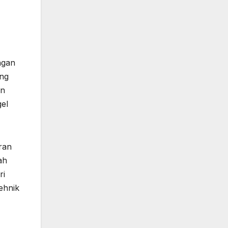
ngan
ang
un
gel
ran
ah
ri
ehnik