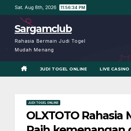
Skip
Sat. Aug 8th, 2026
11:56:35 PM
to
content
Sargamclub
Rahasia Bermain Judi Togel
Mudah Menang
JUDI TOGEL ONLINE
LIVE CASINO
JUDI TOGEL ONLINE
OLXTOTO Rahasia M
Raih kemenangan d