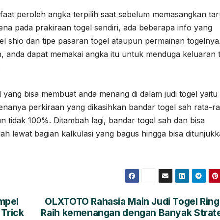
faat peroleh angka terpilih saat sebelum memasangkan ta
ena pada prakiraan togel sendiri, ada beberapa info yang
l shio dan tipe pasaran togel ataupun permainan togelnya
n, anda dapat memakai angka itu untuk menduga keluaran 
.
l yang bisa membuat anda menang di dalam judi togel yaitu
enanya perkiraan yang dikasihkan bandar togel sah rata-ra
un tidak 100%. Ditambah lagi, bandar togel sah dan bisa
h lewat bagian kalkulasi yang bagus hingga bisa ditunjuk
mpel
OLXTOTO Rahasia Main Judi Togel Rin
Trick
Raih kemenangan dengan Banyak Strat