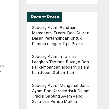
Recent Posts
Sabung Ayam Panduan
Memahami Tradisi Dan Aturan
Dasar Pertandingan untuk
Pemula dengan Tips Praktis
Sabung Ayam Informasi
Lengkap Tentang Budaya Dan
ari
Perkembangan Modern dalam
g
Kehidupan Sehari-hari
Sabung Ayam Mengenal Jenis
Ayam Dan Karakteristik Dalam
Tradisi Sabung Ayam yang
Seru dan Penuh Makna