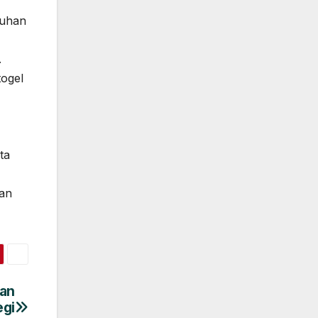
ruhan
.
togel
ta
kan
gan
egi