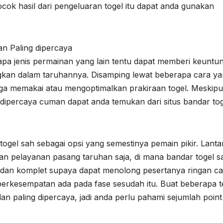
ok hasil dari pengeluaran togel itu dapat anda gunakan
an Paling dipercaya
a jenis permainan yang lain tentu dapat memberi keuntu
kan dalam taruhannya. Disamping lewat beberapa cara y
 juga memakai atau mengoptimalkan prakiraan togel. Meskip
 dipercaya cuman dapat anda temukan dari situs bandar to
togel sah sebagai opsi yang semestinya pemain pikir. Lanta
pkan pelayanan pasang taruhan saja, di mana bandar togel s
t dan komplet supaya dapat menolong pesertanya ringan ca
berkesempatan ada pada fase sesudah itu. Buat beberapa t
an paling dipercaya, jadi anda perlu pahami sejumlah point