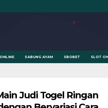
 ONLINE
SABUNG AYAM
SBOBET
SLOT ON
ain Judi Togel Ringan
engan Bervariasi Cara