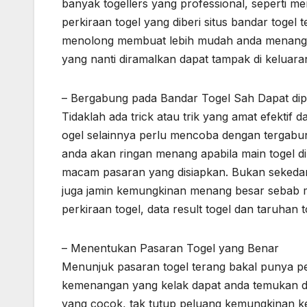
banyak togellers yang professional, seperti 
perkiraan togel yang diberi situs bandar togel
menolong membuat lebih mudah anda menang l
yang nanti diramalkan dapat tampak di keluaran 
– Bergabung pada Bandar Togel Sah Dapat di
Tidaklah ada trick atau trik yang amat efektif
ogel selainnya perlu mencoba dengan tergabun
anda akan ringan menang apabila main togel d
macam pasaran yang disiapkan. Bukan sekedar d
juga jamin kemungkinan menang besar sebab m
perkiraan togel, data result togel dan taruhan t
– Menentukan Pasaran Togel yang Benar
Menunjuk pasaran togel terang bakal punya 
kemenangan yang kelak dapat anda temukan da
yang cocok, tak tutup peluang kemungkinan k