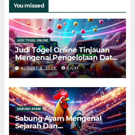
You missed
JUDI TOGEL ONLINE
Judi Togel Online Tinjauan
Mengenai Pengelolaan Data
Dan Informasi Digital yang
AUGUST 9, 2026
RJLXI
Mudah Dipahami
SABUNG AYAM
Sabung Ayam Mengenal
Sejarah Dan
Perkembangannya Di