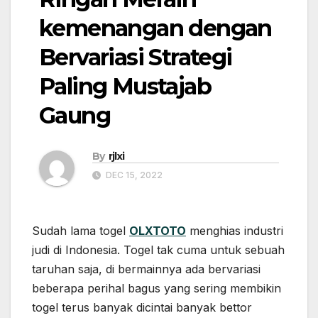
kemenangan dengan
Bervariasi Strategi
Paling Mustajab
Gaung
By
rjlxi
DEC 15, 2022
Sudah lama togel
OLXTOTO
menghias industri
judi di Indonesia. Togel tak cuma untuk sebuah
taruhan saja, di bermainnya ada bervariasi
beberapa perihal bagus yang sering membikin
togel terus banyak dicintai banyak bettor