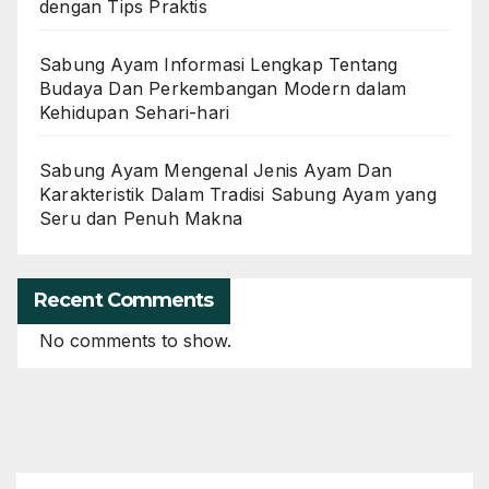
dengan Tips Praktis
Sabung Ayam Informasi Lengkap Tentang
Budaya Dan Perkembangan Modern dalam
Kehidupan Sehari-hari
Sabung Ayam Mengenal Jenis Ayam Dan
Karakteristik Dalam Tradisi Sabung Ayam yang
Seru dan Penuh Makna
Recent Comments
No comments to show.