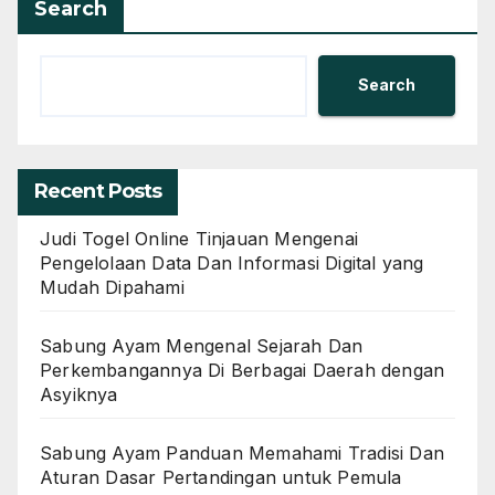
Search
Search
Recent Posts
Judi Togel Online Tinjauan Mengenai
Pengelolaan Data Dan Informasi Digital yang
Mudah Dipahami
Sabung Ayam Mengenal Sejarah Dan
Perkembangannya Di Berbagai Daerah dengan
Asyiknya
Sabung Ayam Panduan Memahami Tradisi Dan
Aturan Dasar Pertandingan untuk Pemula