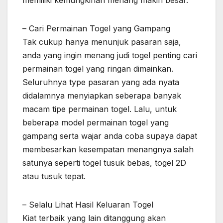
memiliki kemungkinan menang makin besar.
– Cari Permainan Togel yang Gampang
Tak cukup hanya menunjuk pasaran saja,
anda yang ingin menang judi togel penting cari
permainan togel yang ringan dimainkan.
Seluruhnya type pasaran yang ada nyata
didalamnya menyiapkan seberapa banyak
macam tipe permainan togel. Lalu, untuk
beberapa model permainan togel yang
gampang serta wajar anda coba supaya dapat
membesarkan kesempatan menangnya salah
satunya seperti togel tusuk bebas, togel 2D
atau tusuk tepat.
– Selalu Lihat Hasil Keluaran Togel
Kiat terbaik yang lain ditanggung akan