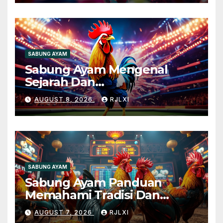
SABUNG AYAM
Sabung Ayam Mengenal
Sejarah Dan
Perkembangannya Di
AUGUST 8, 2026
RJLXI
Berbagai Daerah dengan
Asyiknya
SABUNG AYAM
Sabung Ayam Panduan
Memahami Tradisi Dan
Aturan Dasar Pertandingan
AUGUST 7, 2026
RJLXI
untuk Pemula dengan Tips