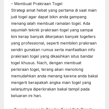
– Membuat Prakiraan Togel
Strategi amat hebat yang pertama di saat main
judi togel agar dapat bikin anda gampang
menang ialah membuat ramalan togel. Ada
sejumlah teknik prakiraan togel yang sampai
kini kerap banyak dikerjakan banyak togellers
yang professional, seperti membikin prakiraan
sendiri gunakan rumus serta manfaatkan info
prakiraan togel yang dikasihkan situs bandar
togel khusus. Nach, dengan membuat
perkiraan togel, terang akan menolong
memudahkan anda menang karena anda bakal
mengerti berapakah angka main togel yang
selanjutnya diperkirakan bakal tampil pada
keluaran ini hari.