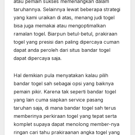
atau pemain sukses memenangkan dalam
taruhannya. Selainnya lewat beberapa strategi
yang kami uraikan di atas, menang judi togel
bisa juga memakai atau mengoptimalkan
ramalan togel. Biarpun betul-betul, prakiraan
togel yang presisi dan paling dipercaya cuman
dapat anda peroleh dari situs bandar togel
dapat dipercaya saja.
Hal demikian pula menyatakan kalau pilih
bandar togel sah sebagai opsi yang baiknya
pemain pikir. Karena tak seperti bandar togel
yang lain cuma siapkan service pasang
taruhan saja, di mana bandar togel sah terus
memberinya perkiraan togel yang tepat serta
komplet supaya dapat menolong member-nya
ringan cari tahu prakiraanan angka togel yang