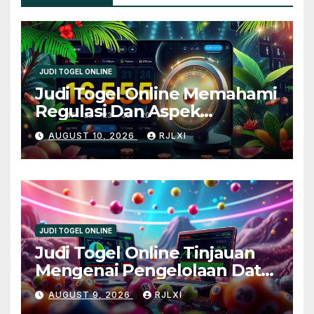
JUDI TOGEL ONLINE
Judi Togel Online Memahami
Regulasi Dan Aspek
Keamanan Digital untuk
AUGUST 10, 2026
RJLXI
Bermain Aman dan Nyaman
JUDI TOGEL ONLINE
Judi Togel Online Tinjauan
Mengenai Pengelolaan Data
Dan Informasi Digital yang
AUGUST 9, 2026
RJLXI
Mudah Dipahami