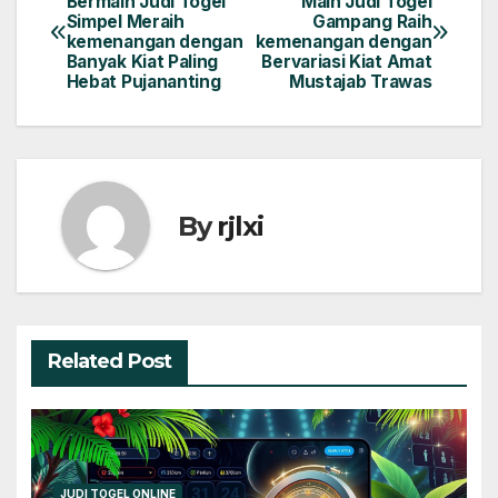
Bermain Judi Togel
Main Judi Togel
Simpel Meraih
Gampang Raih
navigation
kemenangan dengan
kemenangan dengan
Banyak Kiat Paling
Bervariasi Kiat Amat
Hebat Pujananting
Mustajab Trawas
By
rjlxi
Related Post
JUDI TOGEL ONLINE