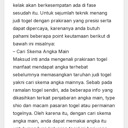
kelak akan berkesempatan ada di fase
sesudah itu. Untuk sejumlah teknik menang
judi togel dengan prakiraan yang presisi serta
dapat dipercaya, karenanya anda butuh
pahami beberapa point keutamaan berikut di
bawah ini misalnya:
– Cari Skema Angka Main
Maksud inti anda mengenali prakiraan togel
manfaat mendapat angka terhebat
sebelumnya memasangkan taruhan judi togel
yakni cari skema angka mainnya. Sebab pada
ramalan togel sendiri, ada beberapa info yang
dikasihkan terkait penjabaran angka main, type
shio dan macam pasaran togel atau permainan
togelnya. Oleh karena itu, dengan cari skema
angka main, anda dapat memakai angka itu