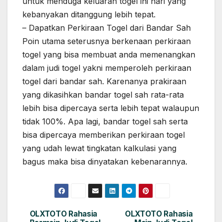
untuk menduga keluaran togel ini hari yang
kebanyakan ditanggung lebih tepat.
– Dapatkan Perkiraan Togel dari Bandar Sah
Poin utama seterusnya berkenaan perkiraan
togel yang bisa membuat anda memenangkan
dalam judi togel yakni memperoleh perkiraan
togel dari bandar sah. Karenanya prakiraan
yang dikasihkan bandar togel sah rata-rata
lebih bisa dipercaya serta lebih tepat walaupun
tidak 100%. Apa lagi, bandar togel sah serta
bisa dipercaya memberikan perkiraan togel
yang udah lewat tingkatan kalkulasi yang
bagus maka bisa dinyatakan kebenarannya.
OLXTOTO Rahasia
OLXTOTO Rahasia
Post