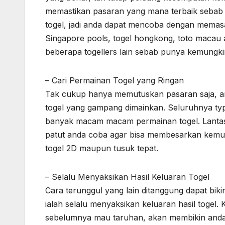
memastikan pasaran yang mana terbaik sebab s
togel, jadi anda dapat mencoba dengan memasa
Singapore pools, togel hongkong, toto macau 
beberapa togellers lain sebab punya kemungk
– Cari Permainan Togel yang Ringan
Tak cukup hanya memutuskan pasaran saja, an
togel yang gampang dimainkan. Seluruhnya typ
banyak macam macam permainan togel. Lantas
patut anda coba agar bisa membesarkan kemun
togel 2D maupun tusuk tepat.
– Selalu Menyaksikan Hasil Keluaran Togel
Cara terunggul yang lain ditanggung dapat biki
ialah selalu menyaksikan keluaran hasil togel.
sebelumnya mau taruhan, akan membikin anda