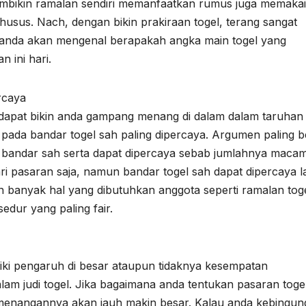
membikin ramalan sendiri memanfaatkan rumus juga memakai
 khusus. Nach, dengan bikin prakiraan togel, terang sangat
nda akan mengenal berapakah angka main togel yang
n ini hari.
rcaya
k dapat bikin anda gampang menang di dalam dalam taruhan 
pada bandar togel sah paling dipercaya. Argumen paling b
i bandar sah serta dapat dipercaya sebab jumlahnya maca
i pasaran saja, namun bandar togel sah dapat dipercaya l
banyak hal yang dibutuhkan anggota seperti ramalan toge
edur yang paling fair.
iki pengaruh di besar ataupun tidaknya kesempatan
am judi togel. Jika bagaimana anda tentukan pasaran toge
menangannya akan jauh makin besar. Kalau anda kebingu