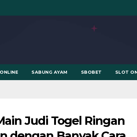
 ONLINE
SABUNG AYAM
SBOBET
SLOT ON
ain Judi Togel Ringan
n dengan Banyak Cara