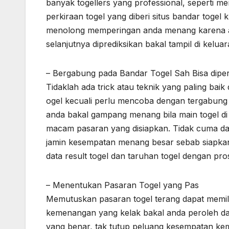
banyak togellers yang professional, seperti 
perkiraan togel yang diberi situs bandar togel
menolong memperingan anda menang karena a
selanjutnya diprediksikan bakal tampil di keluara
– Bergabung pada Bandar Togel Sah Bisa dipe
Tidaklah ada trick atau teknik yang paling bai
ogel kecuali perlu mencoba dengan tergabung 
anda bakal gampang menang bila main togel d
macam pasaran yang disiapkan. Tidak cuma dar
jamin kesempatan menang besar sebab siapkan 
data result togel dan taruhan togel dengan pros
– Menentukan Pasaran Togel yang Pas
Memutuskan pasaran togel terang dapat memil
kemenangan yang kelak bakal anda peroleh dal
yang benar, tak tutup peluang kesempatan ke