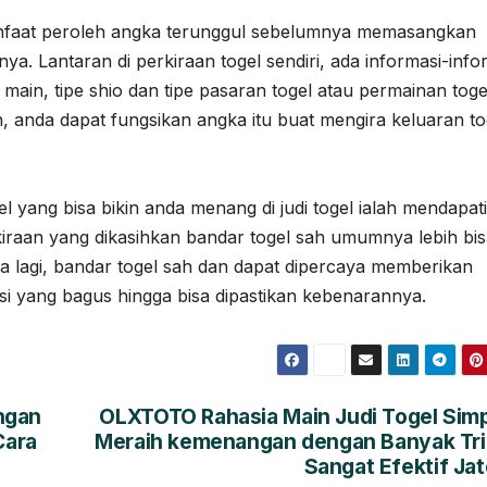
anfaat peroleh angka terunggul sebelumnya memasangkan
ya. Lantaran di perkiraan togel sendiri, ada informasi-info
ain, tipe shio dan tipe pasaran togel atau permainan toge
, anda dapat fungsikan angka itu buat mengira keluaran to
.
l yang bisa bikin anda menang di judi togel ialah mendapati
kiraan yang dikasihkan bandar togel sah umumnya lebih bi
pa lagi, bandar togel sah dan dapat dipercaya memberikan
asi yang bagus hingga bisa dipastikan kebenarannya.
ngan
OLXTOTO Rahasia Main Judi Togel Sim
Cara
Meraih kemenangan dengan Banyak Tr
Sangat Efektif Ja