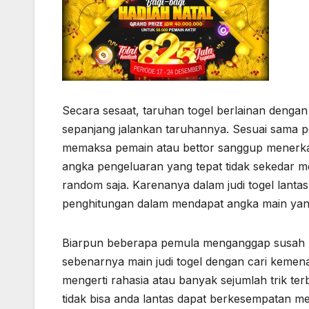
Secara sesaat, taruhan togel berlainan dengan
sepanjang jalankan taruhannya. Sesuai sama 
memaksa pemain atau bettor sanggup menerka
angka pengeluaran yang tepat tidak sekedar 
random saja. Karenanya dalam judi togel lant
penghitungan dalam mendapat angka main yang
Biarpun beberapa pemula menganggap susah lan
sebenarnya main judi togel dengan cari keme
mengerti rahasia atau banyak sejumlah trik terb
tidak bisa anda lantas dapat berkesempatan m