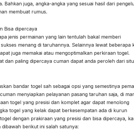
. Bahkan juga, angka-angka yang sesuai hasil dari pengel
ahan membuat rumus.
n Bisa dipercaya
a jenis permainan yang lain tentulah bakal memberi
 sukses menang di taruhannya. Selainnya lewat beberapa k
 dapat juga memakai atau mengoptimalkan perkiraan togel.
at dan paling dipercaya cuman dapat anda peroleh dari sit
skan bandar togel sah sebagai opsi yang semestinya pema
ain cuman menyiapkan pelayanan pasang taruhan saja, di ma
raan togel yang presisi dan komplet agar dapat menolong
gka togel yang kelak dapat berkesempatan ada di kurun
togel dengan prakiraan yang presisi dan bisa dipercaya, k
dibawah berikut ini salah satunya: