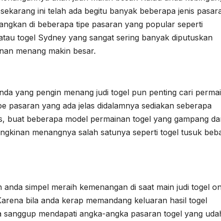
ekarang ini telah ada begitu banyak beberapa jenis pasar
ngkan di beberapa tipe pasaran yang popular seperti
atau togel Sydney yang sangat sering banyak diputuskan
inan menang makin besar.
da yang pengin menang judi togel pun penting cari perma
e pasaran yang ada jelas didalamnya sediakan seberapa
, buat beberapa model permainan togel yang gampang da
gkinan menangnya salah satunya seperti togel tusuk beb
n anda simpel meraih kemenangan di saat main judi togel on
 Karena bila anda kerap memandang keluaran hasil togel
 sanggup mendapati angka-angka pasaran togel yang uda