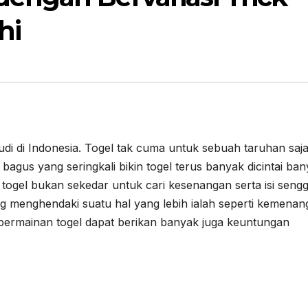
hi
udi di Indonesia. Togel tak cuma untuk sebuah taruhan saja
gus yang seringkali bikin togel terus banyak dicintai ba
di togel bukan sekedar untuk cari kesenangan serta isi seng
g menghendaki suatu hal yang lebih ialah seperti kemenan
 permainan togel dapat berikan banyak juga keuntungan