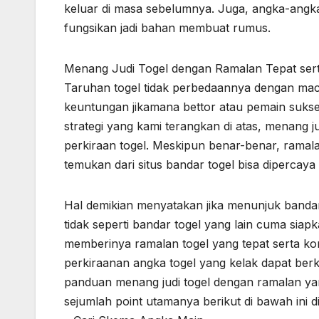
keluar di masa sebelumnya. Juga, angka-angka 
fungsikan jadi bahan membuat rumus.
Menang Judi Togel dengan Ramalan Tepat sert
Taruhan togel tidak perbedaannya dengan mac
keuntungan jikamana bettor atau pemain suks
strategi yang kami terangkan di atas, menang 
perkiraan togel. Meskipun benar-benar, ramala
temukan dari situs bandar togel bisa dipercaya 
Hal demikian menyatakan jika menunjuk bandar
tidak seperti bandar togel yang lain cuma siap
memberinya ramalan togel yang tepat serta k
perkiraanan angka togel yang kelak dapat ber
panduan menang judi togel dengan ramalan yang
sejumlah point utamanya berikut di bawah ini d