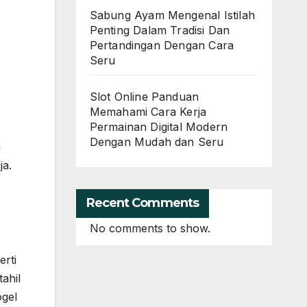
Sabung Ayam Mengenal Istilah
Penting Dalam Tradisi Dan
Pertandingan Dengan Cara
Seru
Slot Online Panduan
Memahami Cara Kerja
Permainan Digital Modern
Dengan Mudah dan Seru
a
ja.
Recent Comments
No comments to show.
rti
ahil
ogel