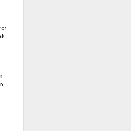
mor
ak
n.
an