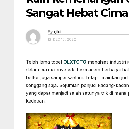
Sangat Hebat Cima
By
rjlxi
DEC 15, 2022
Telah lama togel
OLXTOTO
menghias industri j
dalam bermainnya ada bermacam berbagai hal ba
bettor juga sampai saat ini. Tetapi, mainkan ju
senggang saja. Sejumlah penjudi kadang-kadan
yang dapat menjadi salah satunya trik di mana
kedepan.