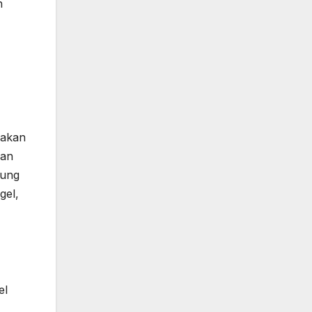
n
 akan
ran
gung
gel,
el