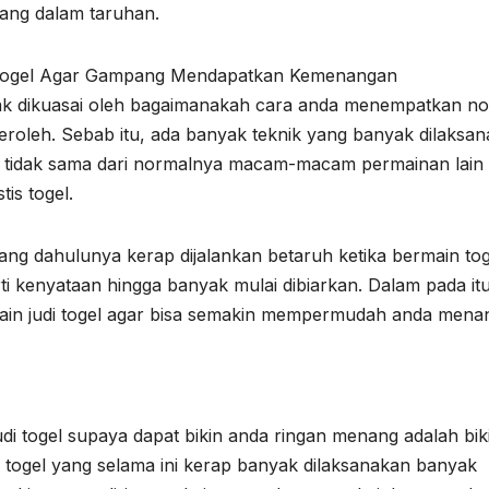
sang dalam taruhan.
udi Togel Agar Gampang Mendapatkan Kemenangan
ak dikuasai oleh bagaimanakah cara anda menempatkan n
peroleh. Sebab itu, ada banyak teknik yang banyak dilaksa
g tidak sama dari normalnya macam-macam permainan lain
tis togel.
ang dahulunya kerap dijalankan betaruh ketika bermain tog
rti kenyataan hingga banyak mulai dibiarkan. Dalam pada itu
rmain judi togel agar bisa semakin mempermudah anda mena
udi togel supaya dapat bikin anda ringan menang adalah bik
 togel yang selama ini kerap banyak dilaksanakan banyak