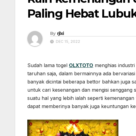
Paling Hebat Lubuk
By
rjlxi
DEC 15, 2022
Sudah lama togel
OLXTOTO
menghias industri 
taruhan saja, dalam bermainnya ada bervariasi 
banyak dicintai beberapa bettor bahkan juga sa
untuk cari kesenangan dan mengisi senggang 
suatu hal yang lebih ialah seperti kemenangan 
dapat memberinya banyak juga keuntungan k