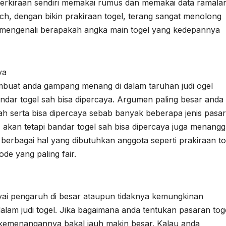
 perkiraan sendiri memakai rumus dan memakai data ramala
Nach, dengan bikin prakiraan togel, terang sangat menolong
engenali berapakah angka main togel yang kedepannya
ya
membuat anda gampang menang di dalam taruhan judi ogel
dar togel sah bisa dipercaya. Argumen paling besar anda
h serta bisa dipercaya sebab banyak beberapa jenis pasa
a, akan tetapi bandar togel sah bisa dipercaya juga menang
erbagai hal yang dibutuhkan anggota seperti prakiraan to
de yang paling fair.
ai pengaruh di besar ataupun tidaknya kemungkinan
am judi togel. Jika bagaimana anda tentukan pasaran tog
 kemenangannya bakal jauh makin besar. Kalau anda