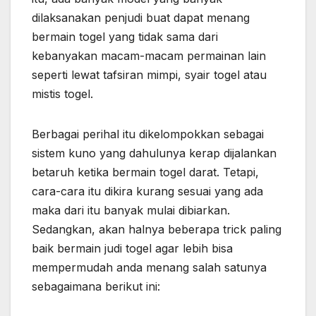
dilaksanakan penjudi buat dapat menang
bermain togel yang tidak sama dari
kebanyakan macam-macam permainan lain
seperti lewat tafsiran mimpi, syair togel atau
mistis togel.
Berbagai perihal itu dikelompokkan sebagai
sistem kuno yang dahulunya kerap dijalankan
betaruh ketika bermain togel darat. Tetapi,
cara-cara itu dikira kurang sesuai yang ada
maka dari itu banyak mulai dibiarkan.
Sedangkan, akan halnya beberapa trick paling
baik bermain judi togel agar lebih bisa
mempermudah anda menang salah satunya
sebagaimana berikut ini: