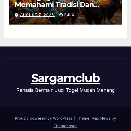
Memahami Tradisi Dan
Aturan Dasar Pertandingan
AUGUST 7, 2026
RJLXI
untuk Pemula dengan Tips
Praktis
Sargamclub
Rahasia Bermain Judi Togel Mudah Menang
Proudly powered by WordPress
|
Theme: Max News by
Themeansar
.