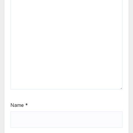
Name
*