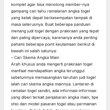
komplet agar bisa menolong member-nya
gampang cari tahu ramalanan angka togel
yang kelak dapat berkesempatan tampak di
masa seterusnya. Buat beberapa panduan
menang judi togel dengan prakiraan yang tepat
dan paling dipercaya, karenanya anda penting
pahami beberapa point keutamaan berikut di
bawah ini salah satunya:
– Cari Skema Angka Main
Arah khusus anda mengerti prakiraan togel
manfaat mendapatkan angka terunggul
sebelumnya memasangkan taruhan judi togel
ialah cari skema angka mainnya. Lantaran di
ramalan togel sendiri, ada informasi-informasi
yang diberi terkait penjabaran angka main, tipe
shio dan model pasaran togel atau permainan