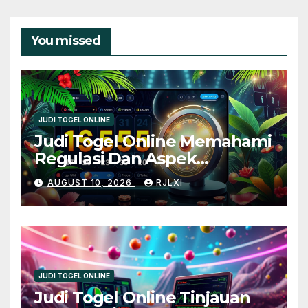
You missed
JUDI TOGEL ONLINE
Judi Togel Online Memahami
Regulasi Dan Aspek
Keamanan Digital untuk
AUGUST 10, 2026
RJLXI
Bermain Aman dan Nyaman
JUDI TOGEL ONLINE
Judi Togel Online Tinjauan