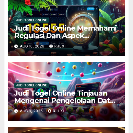
JUDI TOGEL ONLINE
Judi Togel Online Memahami
Regulasi Dan Aspek
Keamanan Digital untuk
AUG 10, 2026
RJLXI
Bermain Aman dan Nyaman
JUDI TOGEL ONLINE
Judi Togel Online Tinjauan
Mengenai Pengelolaan Data
Dan Informasi Digital yang
AUG 9, 2026
RJLXI
Mudah Dipahami