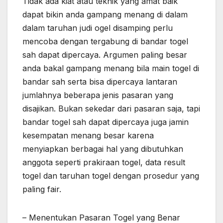
Tidak ada kiat atau teknik yang amat baik
dapat bikin anda gampang menang di dalam
dalam taruhan judi ogel disamping perlu
mencoba dengan tergabung di bandar togel
sah dapat dipercaya. Argumen paling besar
anda bakal gampang menang bila main togel di
bandar sah serta bisa dipercaya lantaran
jumlahnya beberapa jenis pasaran yang
disajikan. Bukan sekedar dari pasaran saja, tapi
bandar togel sah dapat dipercaya juga jamin
kesempatan menang besar karena
menyiapkan berbagai hal yang dibutuhkan
anggota seperti prakiraan togel, data result
togel dan taruhan togel dengan prosedur yang
paling fair.
– Menentukan Pasaran Togel yang Benar