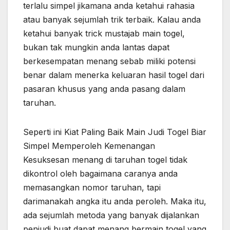
terlalu simpel jikamana anda ketahui rahasia
atau banyak sejumlah trik terbaik. Kalau anda
ketahui banyak trick mustajab main togel,
bukan tak mungkin anda lantas dapat
berkesempatan menang sebab miliki potensi
benar dalam menerka keluaran hasil togel dari
pasaran khusus yang anda pasang dalam
taruhan.
Seperti ini Kiat Paling Baik Main Judi Togel Biar
Simpel Memperoleh Kemenangan
Kesuksesan menang di taruhan togel tidak
dikontrol oleh bagaimana caranya anda
memasangkan nomor taruhan, tapi
darimanakah angka itu anda peroleh. Maka itu,
ada sejumlah metoda yang banyak dijalankan
penjudi buat dapat menang bermain togel yang