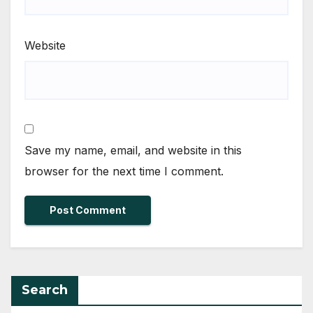
Website
Save my name, email, and website in this
browser for the next time I comment.
Search