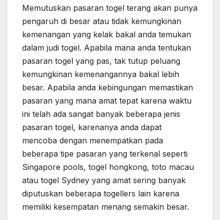
Memutuskan pasaran togel terang akan punya
pengaruh di besar atau tidak kemungkinan
kemenangan yang kelak bakal anda temukan
dalam judi togel. Apabila mana anda tentukan
pasaran togel yang pas, tak tutup peluang
kemungkinan kemenangannya bakal lebih
besar. Apabila anda kebingungan memastikan
pasaran yang mana amat tepat karena waktu
ini telah ada sangat banyak beberapa jenis
pasaran togel, karenanya anda dapat
mencoba dengan menempatkan pada
beberapa tipe pasaran yang terkenal seperti
Singapore pools, togel hongkong, toto macau
atau togel Sydney yang amat sering banyak
diputuskan beberapa togellers lain karena
memiliki kesempatan menang semakin besar.