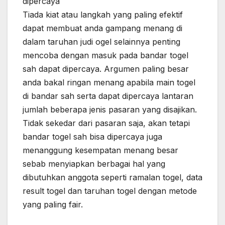
dipercaya
Tiada kiat atau langkah yang paling efektif
dapat membuat anda gampang menang di
dalam taruhan judi ogel selainnya penting
mencoba dengan masuk pada bandar togel
sah dapat dipercaya. Argumen paling besar
anda bakal ringan menang apabila main togel
di bandar sah serta dapat dipercaya lantaran
jumlah beberapa jenis pasaran yang disajikan.
Tidak sekedar dari pasaran saja, akan tetapi
bandar togel sah bisa dipercaya juga
menanggung kesempatan menang besar
sebab menyiapkan berbagai hal yang
dibutuhkan anggota seperti ramalan togel, data
result togel dan taruhan togel dengan metode
yang paling fair.