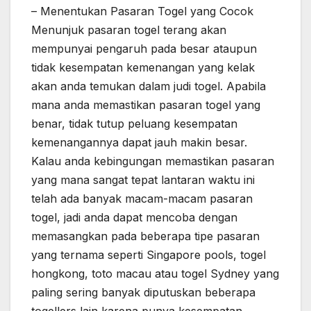
– Menentukan Pasaran Togel yang Cocok
Menunjuk pasaran togel terang akan
mempunyai pengaruh pada besar ataupun
tidak kesempatan kemenangan yang kelak
akan anda temukan dalam judi togel. Apabila
mana anda memastikan pasaran togel yang
benar, tidak tutup peluang kesempatan
kemenangannya dapat jauh makin besar.
Kalau anda kebingungan memastikan pasaran
yang mana sangat tepat lantaran waktu ini
telah ada banyak macam-macam pasaran
togel, jadi anda dapat mencoba dengan
memasangkan pada beberapa tipe pasaran
yang ternama seperti Singapore pools, togel
hongkong, toto macau atau togel Sydney yang
paling sering banyak diputuskan beberapa