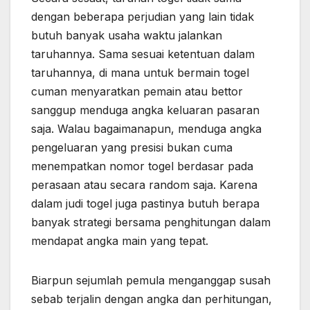
dengan beberapa perjudian yang lain tidak
butuh banyak usaha waktu jalankan
taruhannya. Sama sesuai ketentuan dalam
taruhannya, di mana untuk bermain togel
cuman menyaratkan pemain atau bettor
sanggup menduga angka keluaran pasaran
saja. Walau bagaimanapun, menduga angka
pengeluaran yang presisi bukan cuma
menempatkan nomor togel berdasar pada
perasaan atau secara random saja. Karena
dalam judi togel juga pastinya butuh berapa
banyak strategi bersama penghitungan dalam
mendapat angka main yang tepat.
Biarpun sejumlah pemula menganggap susah
sebab terjalin dengan angka dan perhitungan,