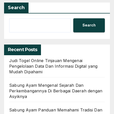
Search
Search
Recent Posts
Judi Togel Online Tinjauan Mengenai
Pengelolaan Data Dan Informasi Digital yang
Mudah Dipahami
Sabung Ayam Mengenal Sejarah Dan
Perkembangannya Di Berbagai Daerah dengan
Asyiknya
Sabung Ayam Panduan Memahami Tradisi Dan