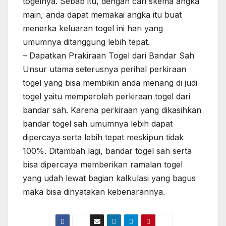
togelnya. Sebab itu, dengan cari skema angka
main, anda dapat memakai angka itu buat
menerka keluaran togel ini hari yang
umumnya ditanggung lebih tepat.
– Dapatkan Prakiraan Togel dari Bandar Sah
Unsur utama seterusnya perihal perkiraan
togel yang bisa membikin anda menang di judi
togel yaitu memperoleh perkiraan togel dari
bandar sah. Karena perkiraan yang dikasihkan
bandar togel sah umumnya lebih dapat
dipercaya serta lebih tepat meskipun tidak
100%. Ditambah lagi, bandar togel sah serta
bisa dipercaya memberikan ramalan togel
yang udah lewat bagian kalkulasi yang bagus
maka bisa dinyatakan kebenarannya.