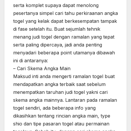
serta komplet supaya dapat menolong
pesertanya simpel cari tahu perkiraanan angka
togel yang kelak dapat berkesempatan tampak
di fase setelah itu. Buat sejumlah tehnik
menang judi togel dengan ramalan yang tepat
serta paling dipercaya, jadi anda penting
menyadari beberapa point utamanya dibawah
ini di antaranya:
– Cari Skema Angka Main
Maksud inti anda mengerti ramalan togel buat
mendapatkan angka terbaik saat sebelum
menempatkan taruhan judi togel yakni cari
skema angka mainnya. Lantaran pada ramalan
togel sendiri, ada beberapa info yang
dikasihkan tentang rincian angka main, type
shio dan tipe pasaran togel atau permainan