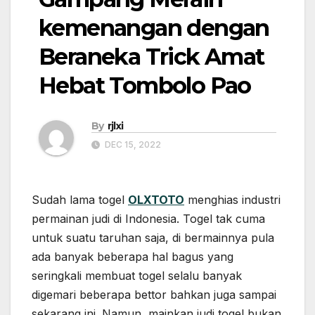
kemenangan dengan
Beraneka Trick Amat
Hebat Tombolo Pao
By
rjlxi
DEC 15, 2022
Sudah lama togel
OLXTOTO
menghias industri
permainan judi di Indonesia. Togel tak cuma
untuk suatu taruhan saja, di bermainnya pula
ada banyak beberapa hal bagus yang
seringkali membuat togel selalu banyak
digemari beberapa bettor bahkan juga sampai
sekarang ini. Namun, mainkan judi togel bukan