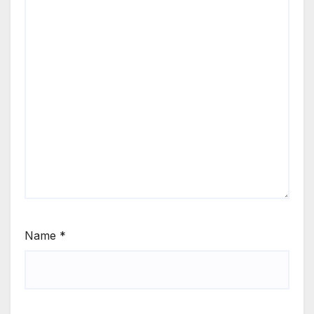
Name
*