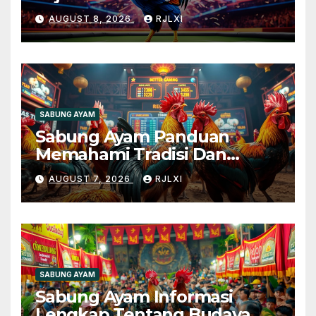
Perkembangannya Di
AUGUST 8, 2026
RJLXI
Berbagai Daerah dengan
Asyiknya
SABUNG AYAM
Sabung Ayam Panduan
Memahami Tradisi Dan
Aturan Dasar Pertandingan
AUGUST 7, 2026
RJLXI
untuk Pemula dengan Tips
Praktis
SABUNG AYAM
Sabung Ayam Informasi
Lengkap Tentang Budaya