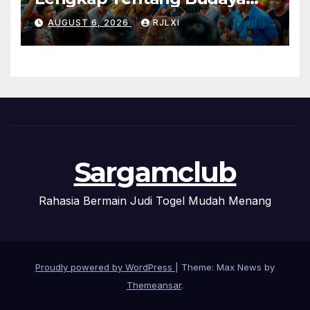
Dan Perkembangan Modern
AUGUST 6, 2026
RJLXI
dalam Kehidupan Sehari-hari
Sargamclub
Rahasia Bermain Judi Togel Mudah Menang
Proudly powered by WordPress
|
Theme: Max News by
Themeansar
.