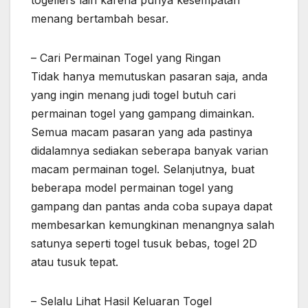
togellers lain karena punya kesempatan
menang bertambah besar.
– Cari Permainan Togel yang Ringan
Tidak hanya memutuskan pasaran saja, anda
yang ingin menang judi togel butuh cari
permainan togel yang gampang dimainkan.
Semua macam pasaran yang ada pastinya
didalamnya sediakan seberapa banyak varian
macam permainan togel. Selanjutnya, buat
beberapa model permainan togel yang
gampang dan pantas anda coba supaya dapat
membesarkan kemungkinan menangnya salah
satunya seperti togel tusuk bebas, togel 2D
atau tusuk tepat.
– Selalu Lihat Hasil Keluaran Togel