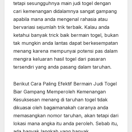
tetapi sesungguhnya main judi togel dengan
cari kemenangan didalamnya sangat gampang
apabila mana anda mengenal rahasia atau
bervariasi sejumlah trik terbaik. Kalau anda
ketahui banyak trick baik bermain togel, bukan
tak mungkin anda lantas dapat berkesempatan
menang karena mempunyai potensi pas dalam
mengira keluaran hasil togel dari pasaran
tersendiri yang anda pasang dalam taruhan.
Berikut Cara Paling Efektif Bermain Judi Togel
Biar Gampang Memperoleh Kemenangan
Kesuksesan menang di taruhan togel tidak
dikuasai oleh bagaimanakah caranya anda
memasangkan nomor taruhan, akan tetapi dari
lokasi mana angka itu anda peroleh. Sebab itu,
ada banyak langkah yang banyak