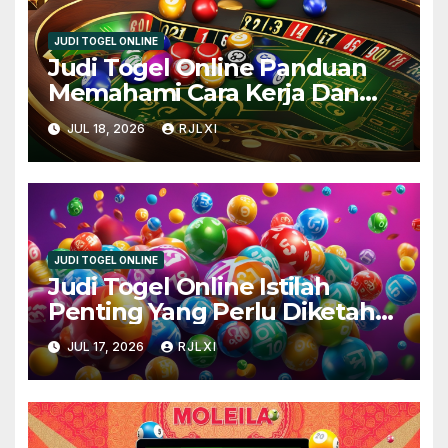
JUDI TOGEL ONLINE
Judi Togel Online Panduan
Memahami Cara Kerja Dan
Aturan Dasar Dengan Mudah
JUL 18, 2026
RJLXI
dan Seru
JUDI TOGEL ONLINE
Judi Togel Online Istilah
Penting Yang Perlu Diketahui
Pemula Agar Mudah
JUL 17, 2026
RJLXI
Memahami Cara Bermain