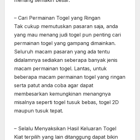
menang semakin besar.
– Cari Permainan Togel yang Ringan
Tak cukup memutuskan pasaran saja, anda
yang mau menang judi togel pun penting cari
permainan togel yang gampang dimainkan.
Seluruh macam pasaran yang ada tentu
didalamnya sediakan seberapa banyak jenis
macam permainan togel. Lantas, untuk
beberapa macam permainan togel yang ringan
serta patut anda coba agar dapat
membesarkan kemungkinan menangnya
misalnya seperti togel tusuk bebas, togel 2D
maupun tusuk tepat.
– Selalu Menyaksikan Hasil Keluaran Togel
Kiat terpilih yang lain ditanggung dapat bikin