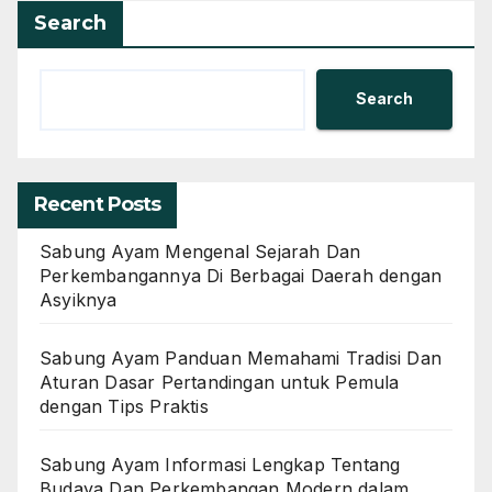
Search
Search
Recent Posts
Sabung Ayam Mengenal Sejarah Dan
Perkembangannya Di Berbagai Daerah dengan
Asyiknya
Sabung Ayam Panduan Memahami Tradisi Dan
Aturan Dasar Pertandingan untuk Pemula
dengan Tips Praktis
Sabung Ayam Informasi Lengkap Tentang
Budaya Dan Perkembangan Modern dalam