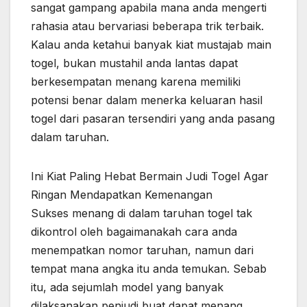
sangat gampang apabila mana anda mengerti
rahasia atau bervariasi beberapa trik terbaik.
Kalau anda ketahui banyak kiat mustajab main
togel, bukan mustahil anda lantas dapat
berkesempatan menang karena memiliki
potensi benar dalam menerka keluaran hasil
togel dari pasaran tersendiri yang anda pasang
dalam taruhan.
Ini Kiat Paling Hebat Bermain Judi Togel Agar
Ringan Mendapatkan Kemenangan
Sukses menang di dalam taruhan togel tak
dikontrol oleh bagaimanakah cara anda
menempatkan nomor taruhan, namun dari
tempat mana angka itu anda temukan. Sebab
itu, ada sejumlah model yang banyak
dilaksanakan penjudi buat dapat menang