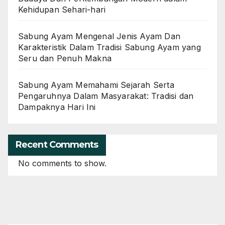
Kehidupan Sehari-hari
Sabung Ayam Mengenal Jenis Ayam Dan
Karakteristik Dalam Tradisi Sabung Ayam yang
Seru dan Penuh Makna
Sabung Ayam Memahami Sejarah Serta
Pengaruhnya Dalam Masyarakat: Tradisi dan
Dampaknya Hari Ini
Recent Comments
No comments to show.