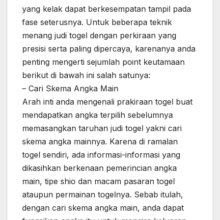
yang kelak dapat berkesempatan tampil pada
fase seterusnya. Untuk beberapa teknik
menang judi togel dengan perkiraan yang
presisi serta paling dipercaya, karenanya anda
penting mengerti sejumlah point keutamaan
berikut di bawah ini salah satunya:
– Cari Skema Angka Main
Arah inti anda mengenali prakiraan togel buat
mendapatkan angka terpilih sebelumnya
memasangkan taruhan judi togel yakni cari
skema angka mainnya. Karena di ramalan
togel sendiri, ada informasi-informasi yang
dikasihkan berkenaan pemerincian angka
main, tipe shio dan macam pasaran togel
ataupun permainan togelnya. Sebab itulah,
dengan cari skema angka main, anda dapat