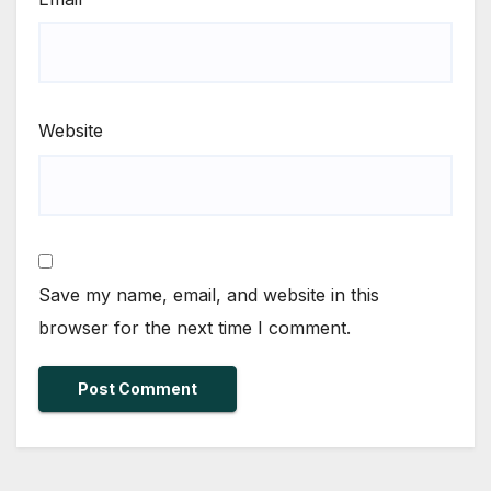
Website
Save my name, email, and website in this
browser for the next time I comment.