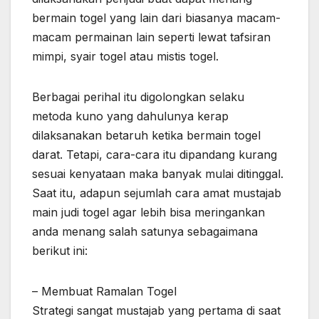
bermain togel yang lain dari biasanya macam-
macam permainan lain seperti lewat tafsiran
mimpi, syair togel atau mistis togel.
Berbagai perihal itu digolongkan selaku
metoda kuno yang dahulunya kerap
dilaksanakan betaruh ketika bermain togel
darat. Tetapi, cara-cara itu dipandang kurang
sesuai kenyataan maka banyak mulai ditinggal.
Saat itu, adapun sejumlah cara amat mustajab
main judi togel agar lebih bisa meringankan
anda menang salah satunya sebagaimana
berikut ini:
– Membuat Ramalan Togel
Strategi sangat mustajab yang pertama di saat