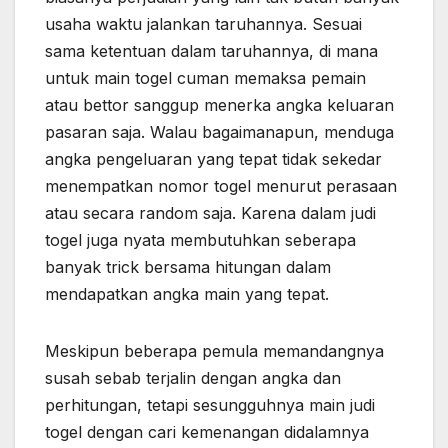
usaha waktu jalankan taruhannya. Sesuai
sama ketentuan dalam taruhannya, di mana
untuk main togel cuman memaksa pemain
atau bettor sanggup menerka angka keluaran
pasaran saja. Walau bagaimanapun, menduga
angka pengeluaran yang tepat tidak sekedar
menempatkan nomor togel menurut perasaan
atau secara random saja. Karena dalam judi
togel juga nyata membutuhkan seberapa
banyak trick bersama hitungan dalam
mendapatkan angka main yang tepat.
Meskipun beberapa pemula memandangnya
susah sebab terjalin dengan angka dan
perhitungan, tetapi sesungguhnya main judi
togel dengan cari kemenangan didalamnya