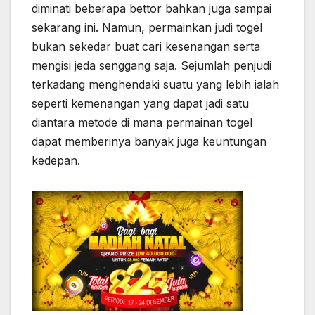
diminati beberapa bettor bahkan juga sampai
sekarang ini. Namun, permainkan judi togel
bukan sekedar buat cari kesenangan serta
mengisi jeda senggang saja. Sejumlah penjudi
terkadang menghendaki suatu yang lebih ialah
seperti kemenangan yang dapat jadi satu
diantara metode di mana permainan togel
dapat memberinya banyak juga keuntungan
kedepan.