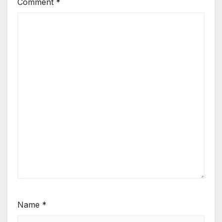
Comment
*
Name
*