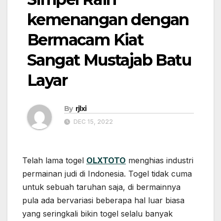
kemenangan dengan
Bermacam Kiat
Sangat Mustajab Batu
Layar
By
rjlxi
DEC 15, 2022
Telah lama togel
OLXTOTO
menghias industri
permainan judi di Indonesia. Togel tidak cuma
untuk sebuah taruhan saja, di bermainnya
pula ada bervariasi beberapa hal luar biasa
yang seringkali bikin togel selalu banyak