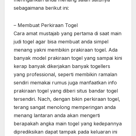
sebagaimana berikut ini:
– Membuat Perkiraan Togel
Cara amat mustajab yang pertama di saat main
judi togel agar bisa membuat anda simpel
menang yakni membikin prakiraan togel. Ada
banyak model prakiraan togel yang sampai kini
kerap banyak dikerjakan banyak togellers
yang professional, seperti membikin ramalan
sendiri memakai rumus juga manfaatkan info
prakiraan togel yang diberi situs bandar togel
tersendiri. Nach, dengan bikin perkiraan togel,
terang sangat menolong memperingan anda
menang lantaran anda akan mengerti
berapakah angka main togel yang kedepannya
diprediksikan dapat tampak pada keluaran ini