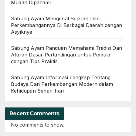
Mudah Dipahami
Sabung Ayam Mengenal Sejarah Dan
Perkembangannya Di Berbagai Daerah dengan
Asyiknya
Sabung Ayam Panduan Memahami Tradisi Dan
Aturan Dasar Pertandingan untuk Pemula
dengan Tips Praktis
Sabung Ayam Informasi Lengkap Tentang
Budaya Dan Perkembangan Modern dalam
Kehidupan Sehari-hari
Recent Comments
No comments to show.