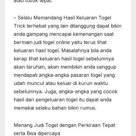
atau tusuk tepat.
– Selalu Memandang Hasil Keluaran Togel
Trick terhebat yang lain ditanggung dapat bikin
anda gampang mencapai kemenangan saat
bermain judi togel online yaitu terus lihat
keluaran hasil togel. Masalahnya bila anda
kerap lihat keluaran hasil togel sebelumnya
akan taruhan, akan membikin anda sanggup
mendapati angka-angka pasaran togel yang
udah muncul atau keluar di kurun waktu
sebelumnya. Juga, angka-angka yang cocok
hasil dari pengeluaran togel itu dapat anda
memakai selaku bahan bikin rumus.
Menang Judi Togel dengan Perkiraan Tepat
serta Bisa dipercaya