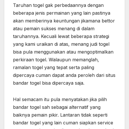
Taruhan togel gak perbedaannya dengan
beberapa jenis permainan yang lain pastinya
akan memberinya keuntungan jikamana bettor
atau pemain sukses menang di dalam
taruhannya. Kecuali lewat beberapa strategi
yang kami uraikan di atas, menang judi togel
bisa pula menggunakan atau mengoptimalkan
perkiraan togel. Walaupun memanglah,
ramalan togel yang tepat serta paling
dipercaya cuman dapat anda peroleh dari situs
bandar togel bisa dipercaya saja.
Hal semacam itu pula menyatakan jika pilih
bandar togel sah sebagai alternatif yang
baiknya pemain pikir. Lantaran tidak seperti
bandar togel yang lain cuman siapkan service