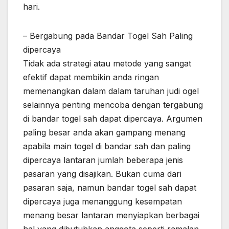
hari.
– Bergabung pada Bandar Togel Sah Paling
dipercaya
Tidak ada strategi atau metode yang sangat
efektif dapat membikin anda ringan
memenangkan dalam dalam taruhan judi ogel
selainnya penting mencoba dengan tergabung
di bandar togel sah dapat dipercaya. Argumen
paling besar anda akan gampang menang
apabila main togel di bandar sah dan paling
dipercaya lantaran jumlah beberapa jenis
pasaran yang disajikan. Bukan cuma dari
pasaran saja, namun bandar togel sah dapat
dipercaya juga menanggung kesempatan
menang besar lantaran menyiapkan berbagai