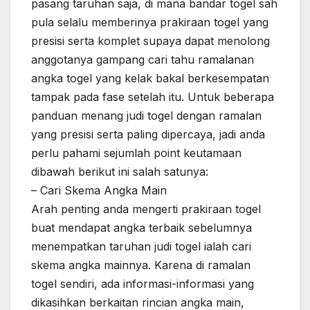
pasang taruhan saja, di mana bandar togel sah
pula selalu memberinya prakiraan togel yang
presisi serta komplet supaya dapat menolong
anggotanya gampang cari tahu ramalanan
angka togel yang kelak bakal berkesempatan
tampak pada fase setelah itu. Untuk beberapa
panduan menang judi togel dengan ramalan
yang presisi serta paling dipercaya, jadi anda
perlu pahami sejumlah point keutamaan
dibawah berikut ini salah satunya:
– Cari Skema Angka Main
Arah penting anda mengerti prakiraan togel
buat mendapat angka terbaik sebelumnya
menempatkan taruhan judi togel ialah cari
skema angka mainnya. Karena di ramalan
togel sendiri, ada informasi-informasi yang
dikasihkan berkaitan rincian angka main,