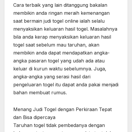
Cara terbaik yang lain ditanggung bakalan
membikin anda ringan meraih kemenangan
saat bermain judi togel online ialah selalu
menyaksikan keluaran hasil togel. Masalahnya
bila anda kerap menyaksikan keluaran hasil
togel saat sebelum mau taruhan, akan
membikin anda dapat mendapatkan angka-
angka pasaran togel yang udah ada atau
keluar di kurun waktu sebelumnya. Juga,
angka-angka yang serasi hasil dari
pengeluaran togel itu dapat anda pakai menjadi
bahan membuat rumus.
Menang Judi Togel dengan Perkiraan Tepat
dan Bisa dipercaya
Taruhan togel tidak pembedanya dengan