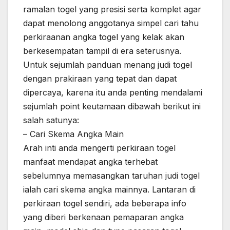
ramalan togel yang presisi serta komplet agar
dapat menolong anggotanya simpel cari tahu
perkiraanan angka togel yang kelak akan
berkesempatan tampil di era seterusnya.
Untuk sejumlah panduan menang judi togel
dengan prakiraan yang tepat dan dapat
dipercaya, karena itu anda penting mendalami
sejumlah point keutamaan dibawah berikut ini
salah satunya:
– Cari Skema Angka Main
Arah inti anda mengerti perkiraan togel
manfaat mendapat angka terhebat
sebelumnya memasangkan taruhan judi togel
ialah cari skema angka mainnya. Lantaran di
perkiraan togel sendiri, ada beberapa info
yang diberi berkenaan pemaparan angka