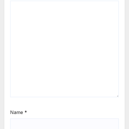
Name
*