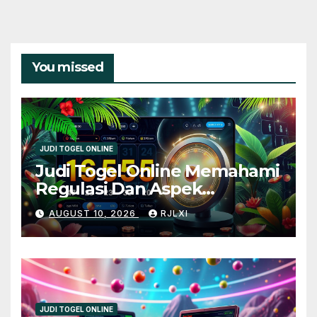
You missed
JUDI TOGEL ONLINE
Judi Togel Online Memahami
Regulasi Dan Aspek
Keamanan Digital untuk
AUGUST 10, 2026
RJLXI
Bermain Aman dan Nyaman
JUDI TOGEL ONLINE