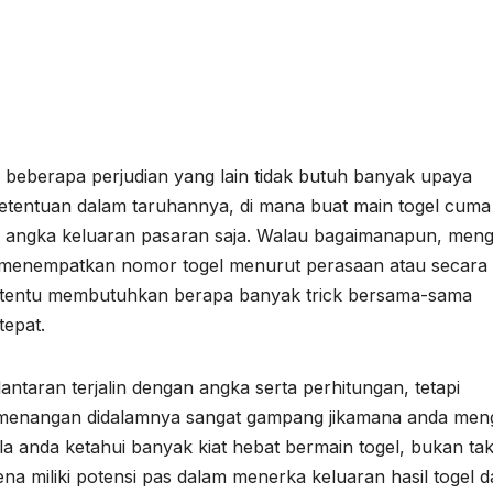
n beberapa perjudian yang lain tidak butuh banyak upaya
etentuan dalam taruhannya, di mana buat main togel cuma
a angka keluaran pasaran saja. Walau bagaimanapun, meng
 menempatkan nomor togel menurut perasaan atau secara
ga tentu membutuhkan berapa banyak trick bersama-sama
tepat.
taran terjalin dengan angka serta perhitungan, tetapi
kemenangan didalamnya sangat gampang jikamana anda men
ila anda ketahui banyak kiat hebat bermain togel, bukan tak
 miliki potensi pas dalam menerka keluaran hasil togel d