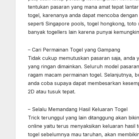
tentukan pasaran yang mana amat tepat lanta
togel, karenanya anda dapat mencoba dengan
seperti Singapore pools, togel hongkong, toto
banyak togellers lain karena punyai kemungki
– Cari Permainan Togel yang Gampang
Tidak cukup memutuskan pasaran saja, anda ya
yang ringan dimainkan. Seluruh model pasara
ragam macam permainan togel. Selanjutnya, b
anda coba supaya dapat membesarkan kesempat
2D atau tusuk tepat.
– Selalu Memandang Hasil Keluaran Togel
Trick terunggul yang lain ditanggung akan bik
online yaitu terus menyaksikan keluaran hasil
togel sebelumnya mau taruhan, akan membikin