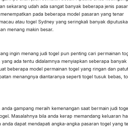
ran sekarang udah ada sangat banyak beberapa jenis pasa
 menempatkan pada beberapa model pasaran yang tenar
 macau atau togel Sydney yang seringkali banyak diputusk
nan menang makin besar.
ng ingin menang judi togel pun penting cari permainan to
n yang ada tentu didalamnya menyiapkan seberapa banyak
uat beberapa model permainan togel yang ringan dan patu
an menangnya diantaranya seperti togel tusuk bebas, to
in anda gampang meraih kemenangan saat bermain judi toge
 togel. Masalahnya bila anda kerap memandang keluaran has
 anda dapat mendapati angka-angka pasaran togel yang te