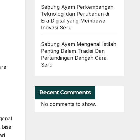
Sabung Ayam Perkembangan
Teknologi dan Perubahan di
Era Digital yang Membawa
Inovasi Seru
Sabung Ayam Mengenal Istilah
Penting Dalam Tradisi Dan
Pertandingan Dengan Cara
Seru
ira
Recent Comments
No comments to show.
genal
 bisa
ari