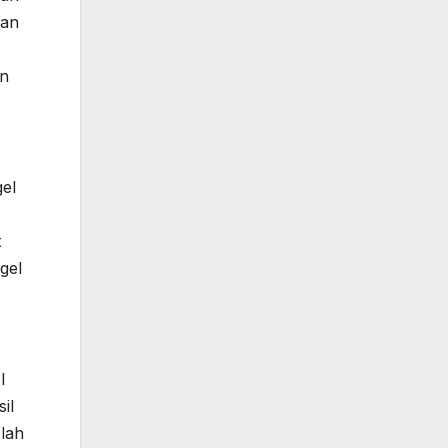
ran
an
gel
t
gel
l
il
lah