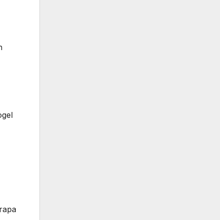
n
ogel
erapa