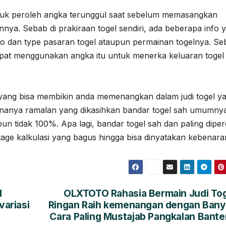
ntuk peroleh angka terunggul saat sebelum memasangkan
nnya. Sebab di prakiraan togel sendiri, ada beberapa info 
hio dan type pasaran togel ataupun permainan togelnya. S
apat menggunakan angka itu untuk menerka keluaran togel 
l yang bisa membikin anda memenangkan dalam judi togel ya
renanya ramalan yang dikasihkan bandar togel sah umumny
upun tidak 100%. Apa lagi, bandar togel sah dan paling dipe
age kalkulasi yang bagus hingga bisa dinyatakan kebenara
l
OLXTOTO Rahasia Bermain Judi To
ariasi
Ringan Raih kemenangan dengan Ban
Cara Paling Mustajab Pangkalan Bant