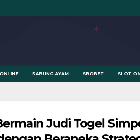
 ONLINE
SABUNG AYAM
SBOBET
SLOT ON
ermain Judi Togel Simp
engan Beraneka Strateg