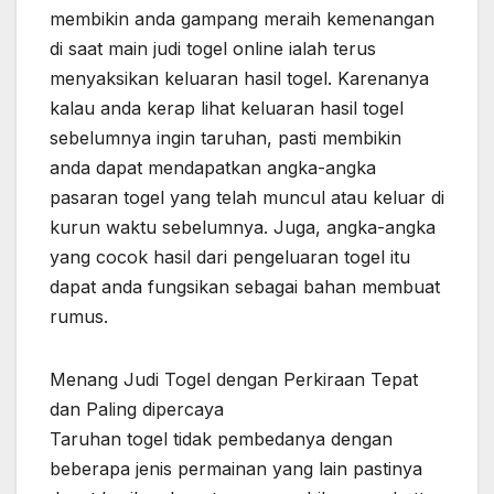
membikin anda gampang meraih kemenangan
di saat main judi togel online ialah terus
menyaksikan keluaran hasil togel. Karenanya
kalau anda kerap lihat keluaran hasil togel
sebelumnya ingin taruhan, pasti membikin
anda dapat mendapatkan angka-angka
pasaran togel yang telah muncul atau keluar di
kurun waktu sebelumnya. Juga, angka-angka
yang cocok hasil dari pengeluaran togel itu
dapat anda fungsikan sebagai bahan membuat
rumus.
Menang Judi Togel dengan Perkiraan Tepat
dan Paling dipercaya
Taruhan togel tidak pembedanya dengan
beberapa jenis permainan yang lain pastinya