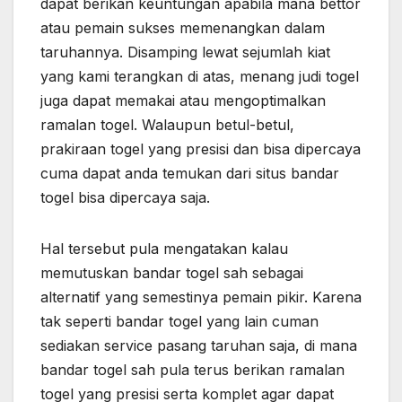
dapat berikan keuntungan apabila mana bettor
atau pemain sukses memenangkan dalam
taruhannya. Disamping lewat sejumlah kiat
yang kami terangkan di atas, menang judi togel
juga dapat memakai atau mengoptimalkan
ramalan togel. Walaupun betul-betul,
prakiraan togel yang presisi dan bisa dipercaya
cuma dapat anda temukan dari situs bandar
togel bisa dipercaya saja.
Hal tersebut pula mengatakan kalau
memutuskan bandar togel sah sebagai
alternatif yang semestinya pemain pikir. Karena
tak seperti bandar togel yang lain cuman
sediakan service pasang taruhan saja, di mana
bandar togel sah pula terus berikan ramalan
togel yang presisi serta komplet agar dapat