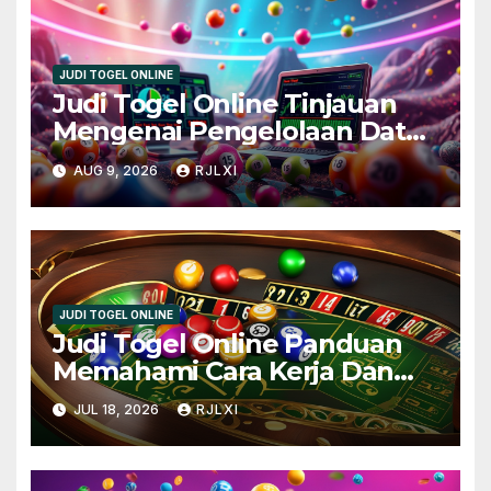
JUDI TOGEL ONLINE
Judi Togel Online Tinjauan
Mengenai Pengelolaan Data
Dan Informasi Digital yang
AUG 9, 2026
RJLXI
Mudah Dipahami
JUDI TOGEL ONLINE
Judi Togel Online Panduan
Memahami Cara Kerja Dan
Aturan Dasar Dengan Mudah
JUL 18, 2026
RJLXI
dan Seru