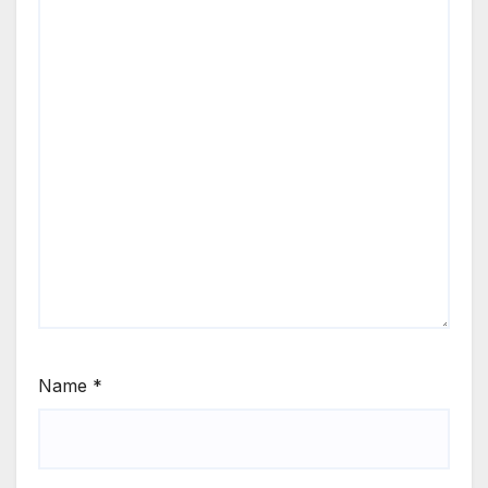
Name
*