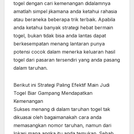
togel dengan cari kemenangan didalamnya
amatlah simpel jikamana anda ketahui rahasia
atau beraneka beberapa trik terbaik. Apabila
anda ketahui banyak strategi hebat bermain
togel, bukan tidak bisa anda lantas dapat
berkesempatan menang lantaran punya
potensi cocok dalam menerka keluaran hasil
togel dari pasaran tersendiri yang anda pasang
dalam taruhan.
Berikut ini Strategi Paling Efektif Main Judi
Togel Biar Gampang Mendapatkan
Kemenangan
Sukses menang di dalam taruhan togel tak
dikuasai oleh bagaimanakah cara anda
memasangkan nomor taruhan, namun dari
lokasi mana angka itu anda temukan. Sebab