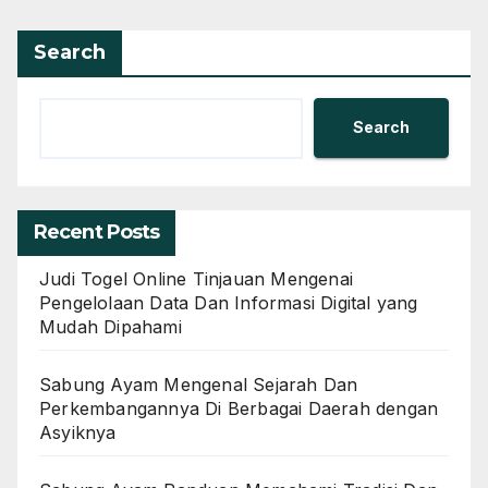
Search
Search
Recent Posts
Judi Togel Online Tinjauan Mengenai
Pengelolaan Data Dan Informasi Digital yang
Mudah Dipahami
Sabung Ayam Mengenal Sejarah Dan
Perkembangannya Di Berbagai Daerah dengan
Asyiknya