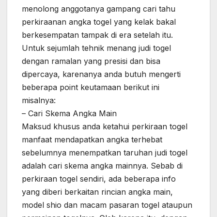
menolong anggotanya gampang cari tahu
perkiraanan angka togel yang kelak bakal
berkesempatan tampak di era setelah itu.
Untuk sejumlah tehnik menang judi togel
dengan ramalan yang presisi dan bisa
dipercaya, karenanya anda butuh mengerti
beberapa point keutamaan berikut ini
misalnya:
– Cari Skema Angka Main
Maksud khusus anda ketahui perkiraan togel
manfaat mendapatkan angka terhebat
sebelumnya menempatkan taruhan judi togel
adalah cari skema angka mainnya. Sebab di
perkiraan togel sendiri, ada beberapa info
yang diberi berkaitan rincian angka main,
model shio dan macam pasaran togel ataupun