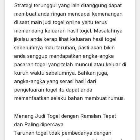
Strategi terunggul yang lain ditanggung dapat
membuat anda ringan mencapai kemenangan
di saat main judi togel online yaitu terus
memandang keluaran hasil togel. Masalahnya
jikalau anda kerap lihat keluaran hasil togel
sebelumnya mau taruhan, pasti akan bikin
anda sanggup mendapatkan angka-angka
pasaran togel yang telah muncul atau keluar di
kurun waktu sebelumnya. Bahkan juga,
angka-angka yang serasi hasil dari
pengeluaran togel itu dapat anda
memanfaatkan selaku bahan membuat rumus.
Menang Judi Togel dengan Ramalan Tepat
dan Paling dipercaya
Taruhan togel tidak pembedanya dengan