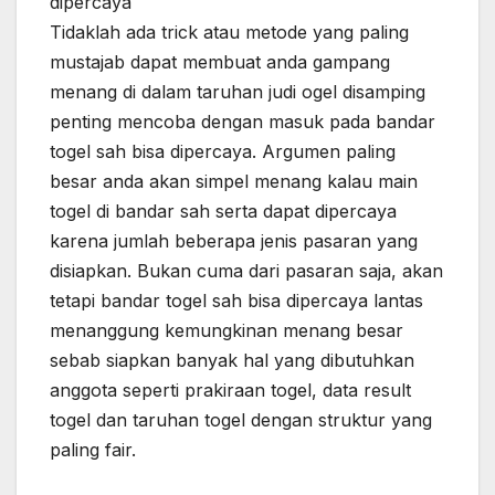
dipercaya
Tidaklah ada trick atau metode yang paling
mustajab dapat membuat anda gampang
menang di dalam taruhan judi ogel disamping
penting mencoba dengan masuk pada bandar
togel sah bisa dipercaya. Argumen paling
besar anda akan simpel menang kalau main
togel di bandar sah serta dapat dipercaya
karena jumlah beberapa jenis pasaran yang
disiapkan. Bukan cuma dari pasaran saja, akan
tetapi bandar togel sah bisa dipercaya lantas
menanggung kemungkinan menang besar
sebab siapkan banyak hal yang dibutuhkan
anggota seperti prakiraan togel, data result
togel dan taruhan togel dengan struktur yang
paling fair.