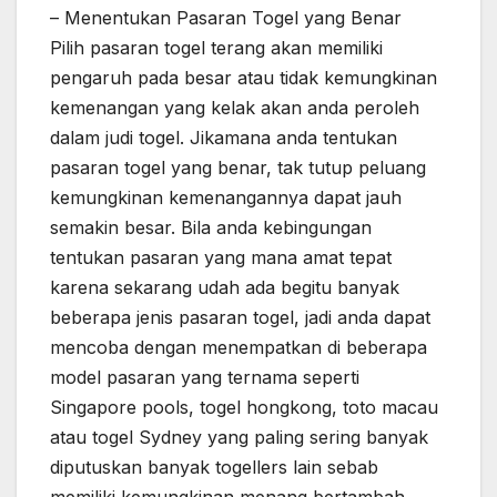
– Menentukan Pasaran Togel yang Benar
Pilih pasaran togel terang akan memiliki
pengaruh pada besar atau tidak kemungkinan
kemenangan yang kelak akan anda peroleh
dalam judi togel. Jikamana anda tentukan
pasaran togel yang benar, tak tutup peluang
kemungkinan kemenangannya dapat jauh
semakin besar. Bila anda kebingungan
tentukan pasaran yang mana amat tepat
karena sekarang udah ada begitu banyak
beberapa jenis pasaran togel, jadi anda dapat
mencoba dengan menempatkan di beberapa
model pasaran yang ternama seperti
Singapore pools, togel hongkong, toto macau
atau togel Sydney yang paling sering banyak
diputuskan banyak togellers lain sebab