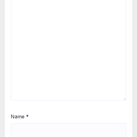
Name
*