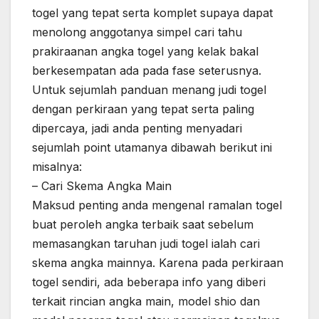
togel yang tepat serta komplet supaya dapat
menolong anggotanya simpel cari tahu
prakiraanan angka togel yang kelak bakal
berkesempatan ada pada fase seterusnya.
Untuk sejumlah panduan menang judi togel
dengan perkiraan yang tepat serta paling
dipercaya, jadi anda penting menyadari
sejumlah point utamanya dibawah berikut ini
misalnya:
– Cari Skema Angka Main
Maksud penting anda mengenal ramalan togel
buat peroleh angka terbaik saat sebelum
memasangkan taruhan judi togel ialah cari
skema angka mainnya. Karena pada perkiraan
togel sendiri, ada beberapa info yang diberi
terkait rincian angka main, model shio dan