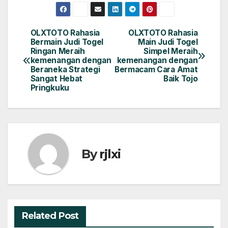
OLXTOTO Rahasia
OLXTOTO Rahasia
Post
Bermain Judi Togel
Main Judi Togel
Ringan Meraih
Simpel Meraih
navigation
kemenangan dengan
kemenangan dengan
Beraneka Strategi
Bermacam Cara Amat
Sangat Hebat
Baik Tojo
Pringkuku
By
rjlxi
Related Post