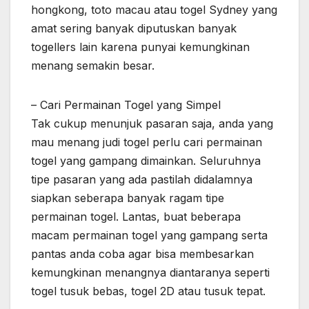
hongkong, toto macau atau togel Sydney yang
amat sering banyak diputuskan banyak
togellers lain karena punyai kemungkinan
menang semakin besar.
– Cari Permainan Togel yang Simpel
Tak cukup menunjuk pasaran saja, anda yang
mau menang judi togel perlu cari permainan
togel yang gampang dimainkan. Seluruhnya
tipe pasaran yang ada pastilah didalamnya
siapkan seberapa banyak ragam tipe
permainan togel. Lantas, buat beberapa
macam permainan togel yang gampang serta
pantas anda coba agar bisa membesarkan
kemungkinan menangnya diantaranya seperti
togel tusuk bebas, togel 2D atau tusuk tepat.