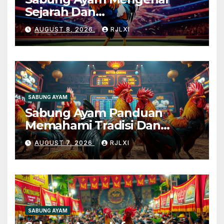
Sejarah Dan
Perkembangannya Di
AUGUST 8, 2026
RJLXI
Berbagai Daerah dengan
Asyiknya
SABUNG AYAM
Sabung Ayam Panduan
Memahami Tradisi Dan
Aturan Dasar Pertandingan
AUGUST 7, 2026
RJLXI
untuk Pemula dengan Tips
Praktis
SABUNG AYAM