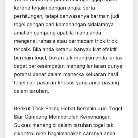
karena terjalin dengan angka serta
perhitungan, tetapi bahwasanya bermain judi
togel dengan cari kemenangan didalamnya
amatlah gampang apabila mana anda
mengenal rahasia atau bermacam trick-trick
terbaik. Bila anda ketahui banyak kiat efektif
bermain togel, bukan tak mungkin anda lantas
dapat berkesempatan menang lantaran punya
potensi benar dalam menerka keluaran hasil
togel dari pasaran khusus yang anda pasang
dalam taruhan.
Berikut Trick Paling Hebat Bermain Judi Togel
Biar Gampang Memperoleh Kemenangan
Sukses menang di dalam taruhan togel tak
dikontrol oleh bagaimanakah caranya anda