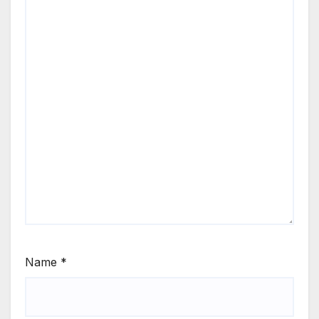
Name
*