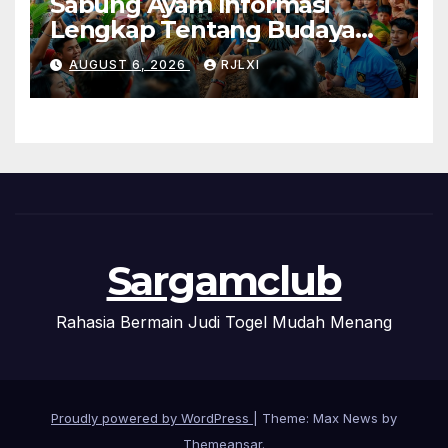
Sabung Ayam Informasi
Lengkap Tentang Budaya
Dan Perkembangan Modern
AUGUST 6, 2026
RJLXI
dalam Kehidupan Sehari-hari
Sargamclub
Rahasia Bermain Judi Togel Mudah Menang
Proudly powered by WordPress
|
Theme: Max News by
Themeansar
.