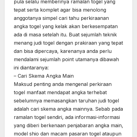
pula selalu memberinya ramalan togel yang
tepat serta komplet agar bisa menolong
anggotanya simpel cari tahu perkiraanan
angka togel yang kelak akan berkesempatan
ada di masa setelah itu. Buat sejumlah teknik
menang judi togel dengan prakiraan yang tepat
dan bisa dipercaya, karenanya anda perlu
mendalami sejumlah point utamanya dibawah
ini diantaranya:
– Cari Skema Angka Main
Maksud penting anda mengenal perkiraan
togel manfaat mendapat angka terhebat
sebelumnya memasangkan taruhan judi togel
adalah cari skema angka mainnya. Sebab pada
ramalan togel sendiri, ada informasi-informasi
yang diberi berkenaan penjabaran angka main,
model shio dan macam pasaran togel ataupun