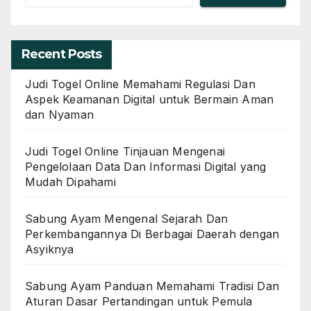
Recent Posts
Judi Togel Online Memahami Regulasi Dan
Aspek Keamanan Digital untuk Bermain Aman
dan Nyaman
Judi Togel Online Tinjauan Mengenai
Pengelolaan Data Dan Informasi Digital yang
Mudah Dipahami
Sabung Ayam Mengenal Sejarah Dan
Perkembangannya Di Berbagai Daerah dengan
Asyiknya
Sabung Ayam Panduan Memahami Tradisi Dan
Aturan Dasar Pertandingan untuk Pemula