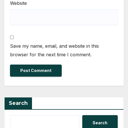
Website
Save my name, email, and website in this
browser for the next time I comment.
Search
Search