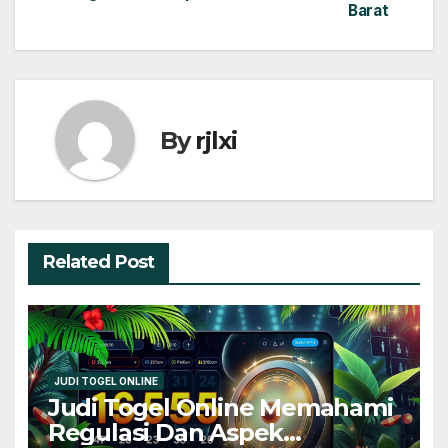
Barat
By
rjlxi
Related Post
JUDI TOGEL ONLINE
Judi Togel Online Memahami
Regulasi Dan Aspek