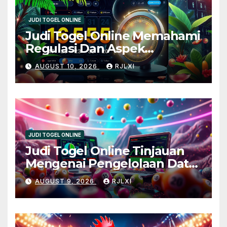
JUDI TOGEL ONLINE
Judi Togel Online Memahami
Regulasi Dan Aspek
Keamanan Digital untuk
AUGUST 10, 2026
RJLXI
Bermain Aman dan Nyaman
JUDI TOGEL ONLINE
Judi Togel Online Tinjauan
Mengenai Pengelolaan Data
Dan Informasi Digital yang
AUGUST 9, 2026
RJLXI
Mudah Dipahami