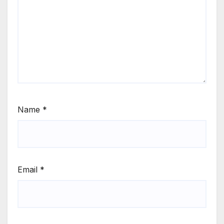
Name
*
Email
*