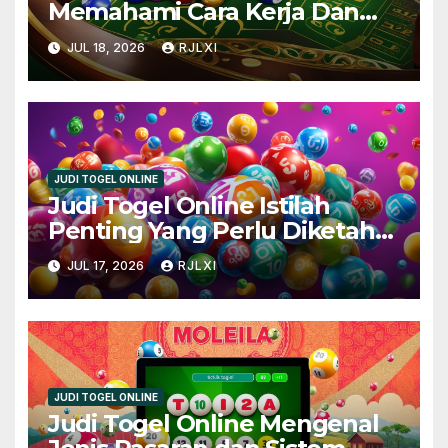
Memahami Cara Kerja Dan
Aturan Dasar Dengan Mudah
JUL 18, 2026
RJLXI
dan Seru
JUDI TOGEL ONLINE
Judi Togel Online Istilah
Penting Yang Perlu Diketahui
Pemula Agar Mudah
JUL 17, 2026
RJLXI
Memahami Cara Bermain
JUDI TOGEL ONLINE
Judi Togel Online Mengenal