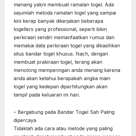
menang yakni membuat ramalan togel. Ada
sejumlah metoda ramalan togel yang sampai
kini kerap banyak dikerjakan beberapa
togellers yang professional, seperti bikin
perkiraan sendiri memanfaatkan rumus dan
memakai data perkiraan togel yang dikasihkan
situs bandar togel khusus. Nach, dengan
membuat prakiraan togel, terang akan
menolong memperingan anda menang karena
anda akan ketahui berapakah angka main
togel yang kedepan diperhitungkan akan
tampil pada keluaran ini hari.
– Bergabung pada Bandar Togel Sah Paling
dipercaya
Tidaklah ada cara atau metode yang paling