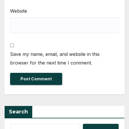
Website
Save my name, email, and website in this
browser for the next time I comment.
Search