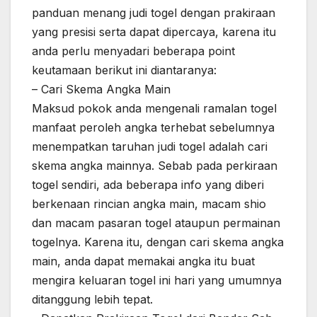
panduan menang judi togel dengan prakiraan
yang presisi serta dapat dipercaya, karena itu
anda perlu menyadari beberapa point
keutamaan berikut ini diantaranya:
– Cari Skema Angka Main
Maksud pokok anda mengenali ramalan togel
manfaat peroleh angka terhebat sebelumnya
menempatkan taruhan judi togel adalah cari
skema angka mainnya. Sebab pada perkiraan
togel sendiri, ada beberapa info yang diberi
berkenaan rincian angka main, macam shio
dan macam pasaran togel ataupun permainan
togelnya. Karena itu, dengan cari skema angka
main, anda dapat memakai angka itu buat
mengira keluaran togel ini hari yang umumnya
ditanggung lebih tepat.