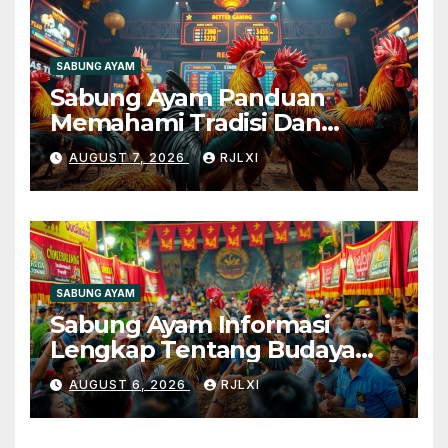
SABUNG AYAM
Sabung Ayam Panduan
Memahami Tradisi Dan
Aturan Dasar Pertandingan
AUGUST 7, 2026
RJLXI
untuk Pemula dengan Tips
Praktis
SABUNG AYAM
Sabung Ayam Informasi
Lengkap Tentang Budaya
Dan Perkembangan Modern
AUGUST 6, 2026
RJLXI
dalam Kehidupan Sehari-hari