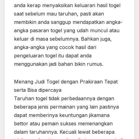
anda kerap menyaksikan keluaran hasil togel
saat sebelum mau taruhan, pasti akan
membikin anda sanggup mendapatkan angka-
angka pasaran togel yang udah muncul atau
keluar di masa sebelumnya. Bahkan juga,
angka-angka yang cocok hasil dari
pengeluaran togel itu dapat anda
menggunakan jadi bahan bikin rumus.
Menang Judi Togel dengan Prakiraan Tepat
serta Bisa dipercaya
Taruhan togel tidak perbedaannya dengan
beberapa jenis permainan yang lain pastinya
dapat memberinya keuntungan jikamana
bettor atau pemain sukses memenangkan
dalam taruhannya. Kecuali lewat beberapa