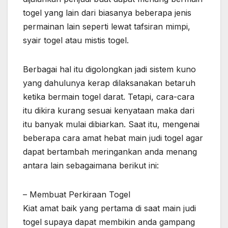
togel yang lain dari biasanya beberapa jenis
permainan lain seperti lewat tafsiran mimpi,
syair togel atau mistis togel.
Berbagai hal itu digolongkan jadi sistem kuno
yang dahulunya kerap dilaksanakan betaruh
ketika bermain togel darat. Tetapi, cara-cara
itu dikira kurang sesuai kenyataan maka dari
itu banyak mulai dibiarkan. Saat itu, mengenai
beberapa cara amat hebat main judi togel agar
dapat bertambah meringankan anda menang
antara lain sebagaimana berikut ini:
– Membuat Perkiraan Togel
Kiat amat baik yang pertama di saat main judi
togel supaya dapat membikin anda gampang