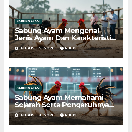
SABUNG AYAM
Sabung Ayam Mengenal
Jenis Ayam Dan Karakteristik
Dalam Tradisi Sabung Ayam
AUGUST 5, 2026
RJLXI
yang Seru dan Penuh Makna
SABUNG AYAM
Sabung Ayam Memahami
Sejarah Serta Pengaruhnya
Dalam Masyarakat: Tradisi
AUGUST 4, 2026
RJLXI
dan Dampaknya Hari Ini