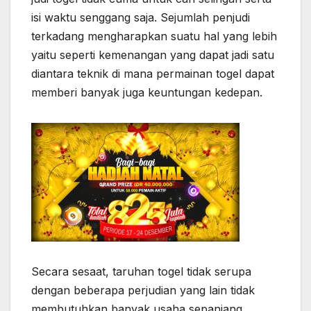
isi waktu senggang saja. Sejumlah penjudi
terkadang mengharapkan suatu hal yang lebih
yaitu seperti kemenangan yang dapat jadi satu
diantara teknik di mana permainan togel dapat
memberi banyak juga keuntungan kedepan.
Secara sesaat, taruhan togel tidak serupa
dengan beberapa perjudian yang lain tidak
membutuhkan banyak usaha sepanjang