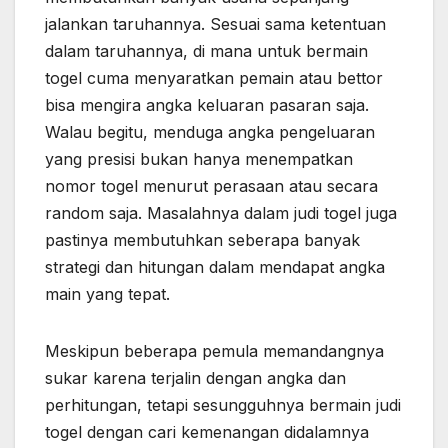
jalankan taruhannya. Sesuai sama ketentuan
dalam taruhannya, di mana untuk bermain
togel cuma menyaratkan pemain atau bettor
bisa mengira angka keluaran pasaran saja.
Walau begitu, menduga angka pengeluaran
yang presisi bukan hanya menempatkan
nomor togel menurut perasaan atau secara
random saja. Masalahnya dalam judi togel juga
pastinya membutuhkan seberapa banyak
strategi dan hitungan dalam mendapat angka
main yang tepat.
Meskipun beberapa pemula memandangnya
sukar karena terjalin dengan angka dan
perhitungan, tetapi sesungguhnya bermain judi
togel dengan cari kemenangan didalamnya