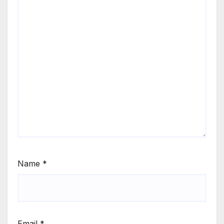
Name
*
Email
*