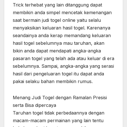
Trick terhebat yang lain ditanggung dapat
membikin anda simpel mencetak kemenangan
saat bermain judi togel online yaitu selalu
menyaksikan keluaran hasil togel. Karenanya
seandainya anda kerap memandang keluaran
hasil togel sebelumnya mau taruhan, akan
bikin anda dapat mendapati angka-angka
pasaran togel yang telah ada atau keluar di era
sebelumnya. Sampai, angka-angka yang serasi
hasil dari pengeluaran togel itu dapat anda
pakai selaku bahan membikin rumus.
Menang Judi Togel dengan Ramalan Presisi
serta Bisa dipercaya
Taruhan togel tidak perbedaannya dengan
macam-macam permainan yang lain tentu