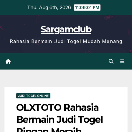
Skip
Thu. Aug 6th, 2026
11:09:02 PM
to
content
Sargamclub
Rahasia Bermain Judi Togel Mudah Menang
JUDI TOGEL ONLINE
OLXTOTO Rahasia
Bermain Judi Togel
Ringan Meraih