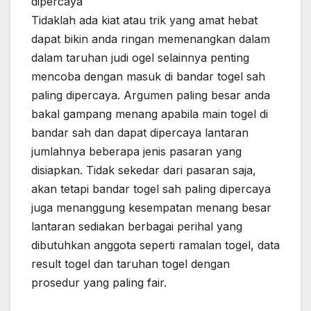
dipercaya
Tidaklah ada kiat atau trik yang amat hebat
dapat bikin anda ringan memenangkan dalam
dalam taruhan judi ogel selainnya penting
mencoba dengan masuk di bandar togel sah
paling dipercaya. Argumen paling besar anda
bakal gampang menang apabila main togel di
bandar sah dan dapat dipercaya lantaran
jumlahnya beberapa jenis pasaran yang
disiapkan. Tidak sekedar dari pasaran saja,
akan tetapi bandar togel sah paling dipercaya
juga menanggung kesempatan menang besar
lantaran sediakan berbagai perihal yang
dibutuhkan anggota seperti ramalan togel, data
result togel dan taruhan togel dengan
prosedur yang paling fair.