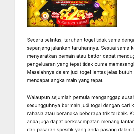
Secara selintas, taruhan togel tidak sama den
sepanjang jalankan taruhannya. Sesuai sama k
menyaratkan pemain atau bettor dapat mendug
pengeluaran yang tepat tidak cuma memasangk
Masalahnya dalam judi togel lantas jelas butu
mendapat angka main yang tepat.
Walaupun sejumlah pemula menganggap susah ka
sesungguhnya bermain judi togel dengan cari 
rahasia atau beraneka beberapa trik terbaik. 
anda juga dapat berkesempatan menang lantara
dari pasaran spesifik yang anda pasang dalam 