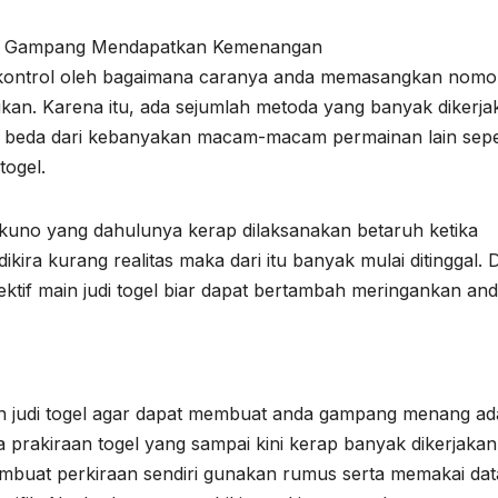
Biar Gampang Mendapatkan Kemenangan
dikontrol oleh bagaimana caranya anda memasangkan nomo
ukan. Karena itu, ada sejumlah metoda yang banyak dikerja
g beda dari kebanyakan macam-macam permainan lain sepe
togel.
 kuno yang dahulunya kerap dilaksanakan betaruh ketika
dikira kurang realitas maka dari itu banyak mulai ditinggal.
fektif main judi togel biar dapat bertambah meringankan an
n judi togel agar dapat membuat anda gampang menang ad
 prakiraan togel yang sampai kini kerap banyak dikerjakan
membuat perkiraan sendiri gunakan rumus serta memakai dat