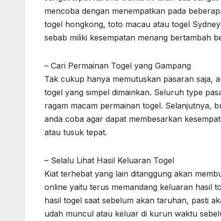
mencoba dengan menempatkan pada beberapa 
togel hongkong, toto macau atau togel Sydney 
sebab miliki kesempatan menang bertambah be
– Cari Permainan Togel yang Gampang
Tak cukup hanya memutuskan pasaran saja, an
togel yang simpel dimainkan. Seluruh type pa
ragam macam permainan togel. Selanjutnya, b
anda coba agar dapat membesarkan kesempatan
atau tusuk tepat.
– Selalu Lihat Hasil Keluaran Togel
Kiat terhebat yang lain ditanggung akan memb
online yaitu terus memandang keluaran hasil
hasil togel saat sebelum akan taruhan, pasti 
udah muncul atau keluar di kurun waktu sebel