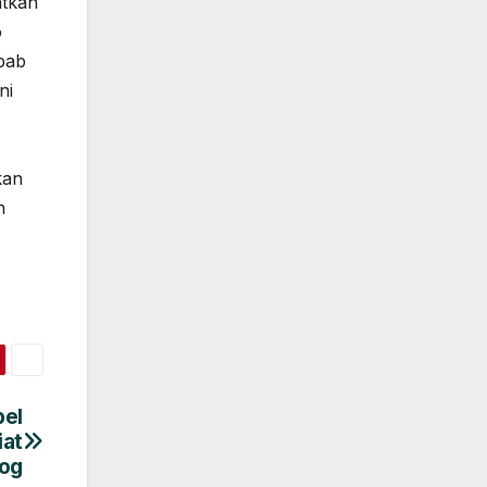
atkan
o
ebab
ni
kan
n
pel
iat
log