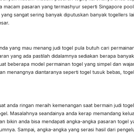
macam pasaran yang termashyur seperti Singapore pool
yang sangat sering banyak diputuskan banyak togellers la
sar.
da yang mau menang judi togel pula butuh cari permaina
saran yang ada pastilah didalamnya sediakan berapa banyak
uat beberapa model permainan togel yang simpel dan waja
 menangnya diantaranya seperti togel tusuk bebas, toge
uat anda ringan meraih kemenangan saat bermain judi togel
 togel. Masalahnya seandainya anda kerap memandang kelu
akan bikin anda bisa mendapati angka-angka pasaran togel 
umnya. Sampai, angka-angka yang serasi hasil dari pengel