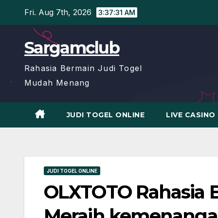
Skip
Fri. Aug 7th, 2026
3:37:32 AM
to
content
Sargamclub
Rahasia Bermain Judi Togel
Mudah Menang
JUDI TOGEL ONLINE
LIVE CASINO
JUDI TOGEL ONLINE
OLXTOTO Rahasia B
Meraih kemenangan