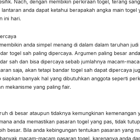
pesifik. Nach, dengan membikin perkiraan togel, terang sang
antaran anda dapat ketahui berapakah angka main togel 
ini hari.
percaya
 membikin anda simpel menang di dalam dalam taruhan judi
ar togel sah paling dipercaya. Argumen paling besar and
ndar sah dan bisa dipercaya sebab jumlahnya macam-mac
aran saja, akan tetapi bandar togel sah dapat dipercaya ju
iapkan banyak hal yang dibutuhkan anggota seperti perk
an mekanisme yang paling fair.
ngaruh di besar ataupun tidaknya kemungkinan kemenangan 
kamana anda memastikan pasaran togel yang pas, tidak tutup
h besar. Bila anda kebingungan tentukan pasaran yang 
gat banyak macam-macam pasaran togel, karenanya anda da