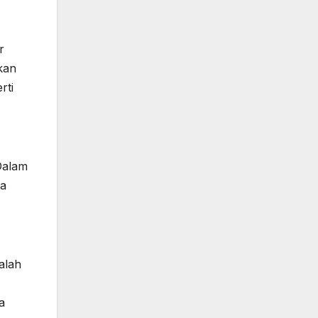
r
kan
rti
 Dalam
da
alah
a