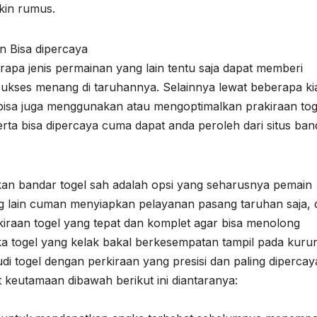
kin rumus.
n Bisa dipercaya
pa jenis permainan yang lain tentu saja dapat memberi
ukses menang di taruhannya. Selainnya lewat beberapa ki
 bisa juga menggunakan atau mengoptimalkan prakiraan tog
rta bisa dipercaya cuma dapat anda peroleh dari situs ban
n bandar togel sah adalah opsi yang seharusnya pemain
ang lain cuman menyiapkan pelayanan pasang taruhan saja, 
iraan togel yang tepat dan komplet agar bisa menolong
a togel yang kelak bakal berkesempatan tampil pada kuru
 togel dengan perkiraan yang presisi dan paling dipercay
 keutamaan dibawah berikut ini diantaranya: