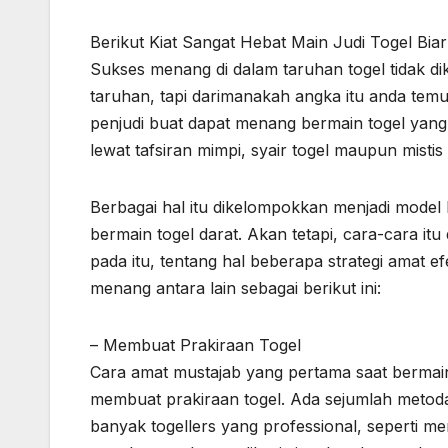
Berikut Kiat Sangat Hebat Main Judi Togel 
Sukses menang di dalam taruhan togel tidak 
taruhan, tapi darimanakah angka itu anda tem
penjudi buat dapat menang bermain togel yan
lewat tafsiran mimpi, syair togel maupun mistis 
Berbagai hal itu dikelompokkan menjadi model
bermain togel darat. Akan tetapi, cara-cara itu 
pada itu, tentang hal beberapa strategi amat e
menang antara lain sebagai berikut ini:
– Membuat Prakiraan Togel
Cara amat mustajab yang pertama saat bermai
membuat prakiraan togel. Ada sejumlah metoda
banyak togellers yang professional, seperti 