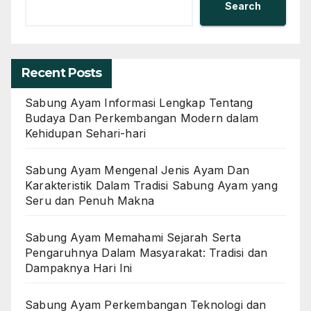
Search
Recent Posts
Sabung Ayam Informasi Lengkap Tentang
Budaya Dan Perkembangan Modern dalam
Kehidupan Sehari-hari
Sabung Ayam Mengenal Jenis Ayam Dan
Karakteristik Dalam Tradisi Sabung Ayam yang
Seru dan Penuh Makna
Sabung Ayam Memahami Sejarah Serta
Pengaruhnya Dalam Masyarakat: Tradisi dan
Dampaknya Hari Ini
Sabung Ayam Perkembangan Teknologi dan