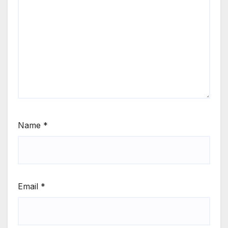
Name
*
Email
*