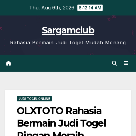
Skip
Thu. Aug 6th, 2026
6:12:15 AM
to
content
Sargamclub
Rahasia Bermain Judi Togel Mudah Menang
JUDI TOGEL ONLINE
OLXTOTO Rahasia
Bermain Judi Togel
Ringan Meraih