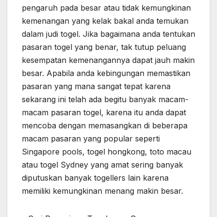
pengaruh pada besar atau tidak kemungkinan
kemenangan yang kelak bakal anda temukan
dalam judi togel. Jika bagaimana anda tentukan
pasaran togel yang benar, tak tutup peluang
kesempatan kemenangannya dapat jauh makin
besar. Apabila anda kebingungan memastikan
pasaran yang mana sangat tepat karena
sekarang ini telah ada begitu banyak macam-
macam pasaran togel, karena itu anda dapat
mencoba dengan memasangkan di beberapa
macam pasaran yang popular seperti
Singapore pools, togel hongkong, toto macau
atau togel Sydney yang amat sering banyak
diputuskan banyak togellers lain karena
memiliki kemungkinan menang makin besar.