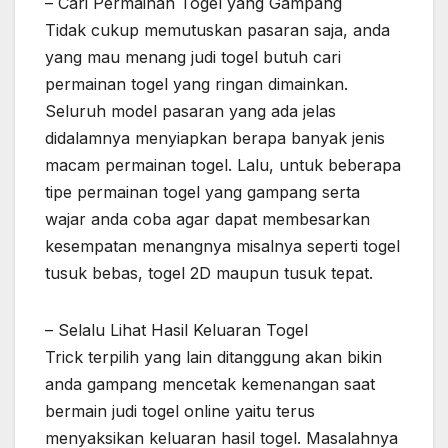
– Cari Permainan Togel yang Gampang
Tidak cukup memutuskan pasaran saja, anda
yang mau menang judi togel butuh cari
permainan togel yang ringan dimainkan.
Seluruh model pasaran yang ada jelas
didalamnya menyiapkan berapa banyak jenis
macam permainan togel. Lalu, untuk beberapa
tipe permainan togel yang gampang serta
wajar anda coba agar dapat membesarkan
kesempatan menangnya misalnya seperti togel
tusuk bebas, togel 2D maupun tusuk tepat.
– Selalu Lihat Hasil Keluaran Togel
Trick terpilih yang lain ditanggung akan bikin
anda gampang mencetak kemenangan saat
bermain judi togel online yaitu terus
menyaksikan keluaran hasil togel. Masalahnya